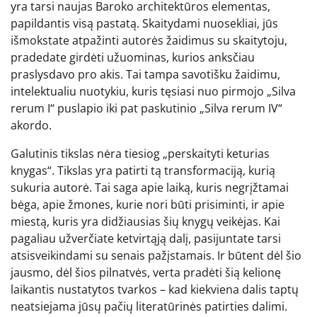
yra tarsi naujas Baroko architektūros elementas,
papildantis visą pastatą. Skaitydami nuosekliai, jūs
išmokstate atpažinti autorės žaidimus su skaitytoju,
pradedate girdėti užuominas, kurios anksčiau
praslysdavo pro akis. Tai tampa savotišku žaidimu,
intelektualiu nuotykiu, kuris tęsiasi nuo pirmojo „Silva
rerum I“ puslapio iki pat paskutinio „Silva rerum IV“
akordo.
Galutinis tikslas nėra tiesiog „perskaityti keturias
knygas“. Tikslas yra patirti tą transformaciją, kurią
sukuria autorė. Tai saga apie laiką, kuris negrįžtamai
bėga, apie žmones, kurie nori būti prisiminti, ir apie
miestą, kuris yra didžiausias šių knygų veikėjas. Kai
pagaliau užverčiate ketvirtąją dalį, pasijuntate tarsi
atsisveikindami su senais pažįstamais. Ir būtent dėl šio
jausmo, dėl šios pilnatvės, verta pradėti šią kelionę
laikantis nustatytos tvarkos – kad kiekviena dalis taptų
neatsiejama jūsų pačių literatūrinės patirties dalimi.