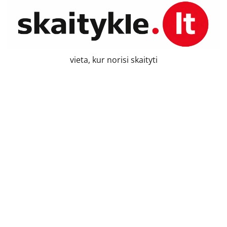
Skip
to
content
vieta, kur norisi skaityti