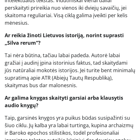
intelektualus tekstas. Vidutiniškai vienai daliai
perskaityti prireikia nuo vienos iki dviejų savaičių, jei
skaitoma reguliariai. Visą ciklą galima įveikti per kelis
mėnesius.
Ar reikia žinoti Lietuvos istoriją, norint suprasti
„Silva rerum“?
Tai nėra būtina, tačiau labai padeda. Autorė labai
gražiai į audinį įpina istorinius faktus, tad skaitydami
jūs natūraliai mokotės istorijos. Jei turite bent minimalų
supratimą apie ATR (Abiejų Tautų Respubliką),
skaitymas bus dar malonesnis.
Ar galima knygas skaityti garsiai arba klausytis
audio knygų?
Taip, garsinės knygos yra puikus būdas susipažinti su
šiuo ciklu. Jų kalba yra labai turtinga, kupina archaizmų
ir Baroko epochos stilistikos, todėl profesionaliai