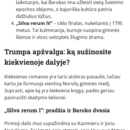
laikotarpis, kai Barokas ima užleisti vietą Švietimo
epochos idėjoms, o bajoriška kultūra patiria
didžiulius lūžius.
„Silva rerum IV“
– ciklo finalas, nukeliantis į 1795
metus. Tai kulminacija, kurioje susipina giminės
likimas ir visos valstybės žlugimo drama.
Trumpa apžvalga: ką sužinosite
kiekvienoje dalyje?
Kiekvienas romanas yra tarsi atskiras pasaulis, tačiau
kartu jie formuoja vientisą Norvilų giminės medį.
Suprasti, apie ką yra kiekviena knyga, padės geriau
pasiruošti skaitymo kelionei.
„Silva rerum I“: pradžia ir Baroko dvasia
Pirmoji dalis mus supažindina su Kazimieru ir Jonu