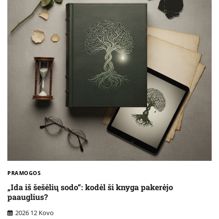
PRAMOGOS
„Ida iš šešėlių sodo“: kodėl ši knyga pakerėjo
paauglius?
2026 12 Kovo