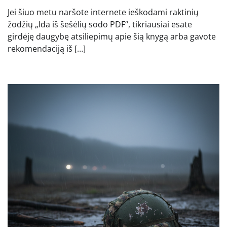
Jei šiuo metu naršote internete ieškodami raktinių
žodžių „Ida iš šešėlių sodo PDF“, tikriausiai esate
girdėję daugybę atsiliepimų apie šią knygą arba gavote
rekomendaciją iš […]