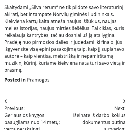
Skaitydami „Silva rerum“ ne tik pildote savo literatūrinį
akiratį, bet ir tampate Norvilų giminės liudininkais.
Kiekviena kartų kaita atneša naujus iššūkius, naujas
meilės istorijas, naujus mirties šešėlius. Tai ciklas, kuris
reikalauja kantrybės, tačiau dosniai už ją atsilygina.
Pradėję nuo pirmosios dalies ir judėdami iki finalo, jūs
išgyvensite visą epinį pasakojimą taip, kaip jį suplanavo
autorė – kaip vientisą, meistrišką ir nepamirštamą
muzikinį kūrinį, kuriame kiekviena nata turi savo vietą ir
prasmę.
Posted in
Pramogos
Navigacija
Previous:
Next:
tarp
Geriausios knygos
Išeinate iš darbo: kokius
įrašų
paaugliams nuo 14 metų:
dokumentus būtina
verta perskaityti
sutvarkyti