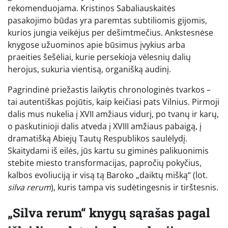
rekomenduojama. Kristinos Sabaliauskaitės
pasakojimo būdas yra paremtas subtiliomis gijomis,
kurios jungia veikėjus per dešimtmečius. Ankstesnėse
knygose užuominos apie būsimus įvykius arba
praeities šešėliai, kurie persekioja vėlesnių dalių
herojus, sukuria vientisą, organišką audinį.
Pagrindinė priežastis laikytis chronologinės tvarkos –
tai autentiškas pojūtis, kaip keičiasi pats Vilnius. Pirmoji
dalis mus nukelia į XVII amžiaus vidurį, po tvanų ir karų,
o paskutinioji dalis atveda į XVIII amžiaus pabaigą, į
dramatišką Abiejų Tautų Respublikos saulėlydį.
Skaitydami iš eilės, jūs kartu su giminės palikuonimis
stebite miesto transformacijas, papročių pokyčius,
kalbos evoliuciją ir visą tą Baroko „daiktų mišką“ (lot.
silva rerum
), kuris tampa vis sudėtingesnis ir tirštesnis.
„Silva rerum“ knygų sąrašas pagal