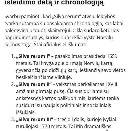
išleidimo datą ir chronologiją
Svarbu paminėti, kad „Silva rerum“ atveju leidybos
tvarka sutampa su pasakojama chronologija, kas labai
palengvina užduotį skaitytojui. Ciklą sudaro keturios
pagrindinės dalys, kurios nuosekliai vysto Norvilų
šeimos sagą. Štai oficialus eiliškumas:
„Silva rerum I“
– pasakojimas prasideda 1659
metais. Tai knyga apie pirmąją Norvilų kartą,
gyvenančią po didžiųjų karų, ieškančią savo vietos
besikeičiančiame Vilniuje.
„Silva rerum II“
– veiksmas perkeliamas į XVIII
amžiaus pirmąją pusę. Čia susiduriame su
ankstesnės kartos palikuonimis, kuriems tenka
susidurti su naujais politiniais ir socialiniais
iššūkiais.
„Silva rerum III“
– trečioji dalis, kurioje įvykiai
rutuliojasi 1770 metais. Tai itin dramatiškas