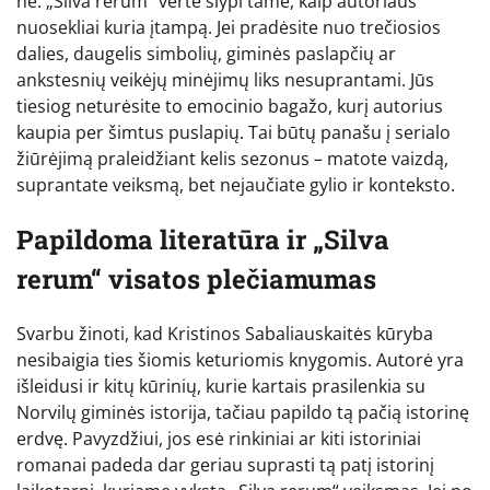
ne. „Silva rerum“ vertė slypi tame, kaip autoriaus
nuosekliai kuria įtampą. Jei pradėsite nuo trečiosios
dalies, daugelis simbolių, giminės paslapčių ar
ankstesnių veikėjų minėjimų liks nesuprantami. Jūs
tiesiog neturėsite to emocinio bagažo, kurį autorius
kaupia per šimtus puslapių. Tai būtų panašu į serialo
žiūrėjimą praleidžiant kelis sezonus – matote vaizdą,
suprantate veiksmą, bet nejaučiate gylio ir konteksto.
Papildoma literatūra ir „Silva
rerum“ visatos plečiamumas
Svarbu žinoti, kad Kristinos Sabaliauskaitės kūryba
nesibaigia ties šiomis keturiomis knygomis. Autorė yra
išleidusi ir kitų kūrinių, kurie kartais prasilenkia su
Norvilų giminės istorija, tačiau papildo tą pačią istorinę
erdvę. Pavyzdžiui, jos esė rinkiniai ar kiti istoriniai
romanai padeda dar geriau suprasti tą patį istorinį