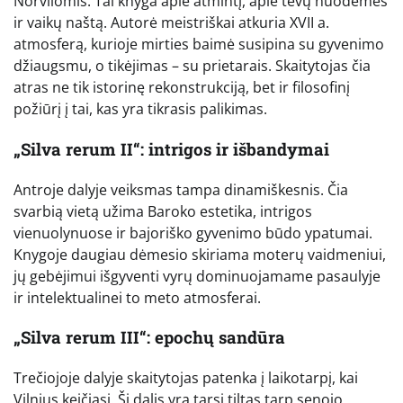
Norvilomis. Tai knyga apie atmintį, apie tėvų nuodėmes
ir vaikų naštą. Autorė meistriškai atkuria XVII a.
atmosferą, kurioje mirties baimė susipina su gyvenimo
džiaugsmu, o tikėjimas – su prietarais. Skaitytojas čia
atras ne tik istorinę rekonstrukciją, bet ir filosofinį
požiūrį į tai, kas yra tikrasis palikimas.
„Silva rerum II“: intrigos ir išbandymai
Antroje dalyje veiksmas tampa dinamiškesnis. Čia
svarbią vietą užima Baroko estetika, intrigos
vienuolynuose ir bajoriško gyvenimo būdo ypatumai.
Knygoje daugiau dėmesio skiriama moterų vaidmeniui,
jų gebėjimui išgyventi vyrų dominuojamame pasaulyje
ir intelektualinei to meto atmosferai.
„Silva rerum III“: epochų sandūra
Trečiojoje dalyje skaitytojas patenka į laikotarpį, kai
Vilnius keičiasi. Ši dalis yra tarsi tiltas tarp senojo,