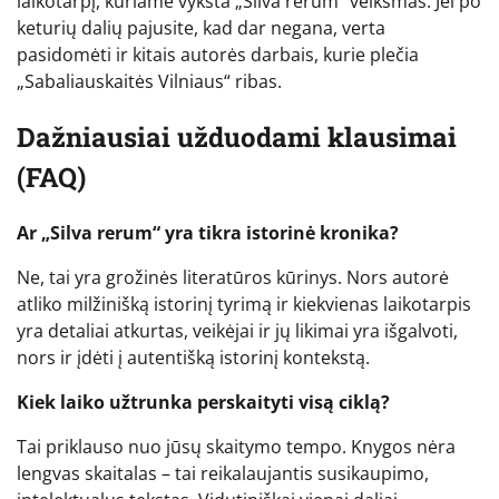
laikotarpį, kuriame vyksta „Silva rerum“ veiksmas. Jei po
keturių dalių pajusite, kad dar negana, verta
pasidomėti ir kitais autorės darbais, kurie plečia
„Sabaliauskaitės Vilniaus“ ribas.
Dažniausiai užduodami klausimai
(FAQ)
Ar „Silva rerum“ yra tikra istorinė kronika?
Ne, tai yra grožinės literatūros kūrinys. Nors autorė
atliko milžinišką istorinį tyrimą ir kiekvienas laikotarpis
yra detaliai atkurtas, veikėjai ir jų likimai yra išgalvoti,
nors ir įdėti į autentišką istorinį kontekstą.
Kiek laiko užtrunka perskaityti visą ciklą?
Tai priklauso nuo jūsų skaitymo tempo. Knygos nėra
lengvas skaitalas – tai reikalaujantis susikaupimo,