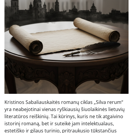
Kristinos Sabaliauskaitės romanų ciklas „Silva rerum“
yra neabejotinai vienas ryškiausių šiuolaikinės lietuvių
literatūros reiškinių. Tai kūrinys, kuris ne tik atgaivino
istorinį romaną, bet ir suteikė jam intelektualaus,
estetiško ir gilaus turinio, pritraukusio tūkstančius