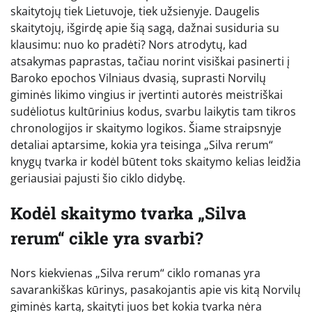
skaitytojų tiek Lietuvoje, tiek užsienyje. Daugelis
skaitytojų, išgirdę apie šią sagą, dažnai susiduria su
klausimu: nuo ko pradėti? Nors atrodytų, kad
atsakymas paprastas, tačiau norint visiškai pasinerti į
Baroko epochos Vilniaus dvasią, suprasti Norvilų
giminės likimo vingius ir įvertinti autorės meistriškai
sudėliotus kultūrinius kodus, svarbu laikytis tam tikros
chronologijos ir skaitymo logikos. Šiame straipsnyje
detaliai aptarsime, kokia yra teisinga „Silva rerum“
knygų tvarka ir kodėl būtent toks skaitymo kelias leidžia
geriausiai pajusti šio ciklo didybę.
Kodėl skaitymo tvarka „Silva
rerum“ cikle yra svarbi?
Nors kiekvienas „Silva rerum“ ciklo romanas yra
savarankiškas kūrinys, pasakojantis apie vis kitą Norvilų
giminės kartą, skaityti juos bet kokia tvarka nėra