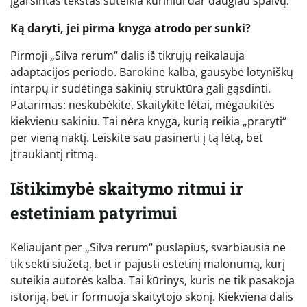
įgarsintas tekstas suteikia kūriniui dar daugiau spalvų.
Ką daryti, jei pirma knyga atrodo per sunki?
Pirmoji „Silva rerum“ dalis iš tikrųjų reikalauja
adaptacijos periodo. Barokinė kalba, gausybė lotyniškų
intarpų ir sudėtinga sakinių struktūra gali gąsdinti.
Patarimas: neskubėkite. Skaitykite lėtai, mėgaukitės
kiekvienu sakiniu. Tai nėra knyga, kurią reikia „praryti“
per vieną naktį. Leiskite sau pasinerti į tą lėtą, bet
įtraukiantį ritmą.
Ištikimybė skaitymo ritmui ir
estetiniam patyrimui
Keliaujant per „Silva rerum“ puslapius, svarbiausia ne
tik sekti siužetą, bet ir pajusti estetinį malonumą, kurį
suteikia autorės kalba. Tai kūrinys, kuris ne tik pasakoja
istoriją, bet ir formuoja skaitytojo skonį. Kiekviena dalis