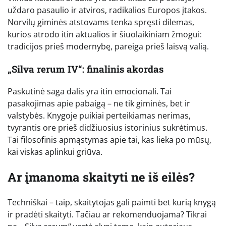
uždaro pasaulio ir atviros, radikalios Europos įtakos.
Norvilų giminės atstovams tenka spręsti dilemas,
kurios atrodo itin aktualios ir šiuolaikiniam žmogui:
tradicijos prieš modernybę, pareiga prieš laisvą valią.
„Silva rerum IV“: finalinis akordas
Paskutinė saga dalis yra itin emocionali. Tai
pasakojimas apie pabaigą – ne tik giminės, bet ir
valstybės. Knygoje puikiai perteikiamas nerimas,
tvyrantis ore prieš didžiuosius istorinius sukrėtimus.
Tai filosofinis apmąstymas apie tai, kas lieka po mūsų,
kai viskas aplinkui griūva.
Ar įmanoma skaityti ne iš eilės?
Techniškai – taip, skaitytojas gali paimti bet kurią knygą
ir pradėti skaityti. Tačiau ar rekomenduojama? Tikrai