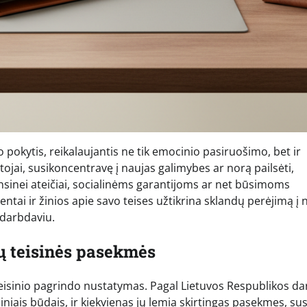
 pokytis, reikalaujantis ne tik emocinio pasiruošimo, bet ir
jai, susikoncentravę į naujas galimybes ar norą pailsėti,
nansinei ateičiai, socialinėms garantijoms ar net būsimoms
i ir žinios apie savo teises užtikrina sklandų perėjimą į 
darbdaviu.
jų teisinės pasekmės
 teisinio pagrindo nustatymas. Pagal Lietuvos Respublikos d
iniais būdais, ir kiekvienas jų lemia skirtingas pasekmes, sus