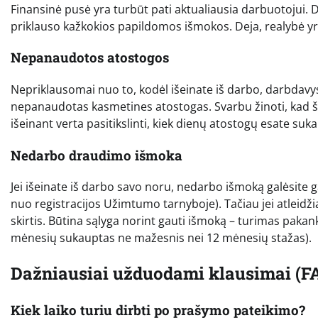
Finansinė pusė yra turbūt pati aktualiausia darbuotojui.
priklauso kažkokios papildomos išmokos. Deja, realybė yra
Nepanaudotos atostogos
Nepriklausomai nuo to, kodėl išeinate iš darbo, darbdavy
nepanaudotas kasmetines atostogas. Svarbu žinoti, kad ši
išeinant verta pasitikslinti, kiek dienų atostogų esate suk
Nedarbo draudimo išmoka
Jei išeinate iš darbo savo noru, nedarbo išmoką galėsite g
nuo registracijos Užimtumo tarnyboje). Tačiau jei atleidžiam
skirtis. Būtina sąlyga norint gauti išmoką – turimas pak
mėnesių sukauptas ne mažesnis nei 12 mėnesių stažas).
Dažniausiai užduodami klausimai (F
Kiek laiko turiu dirbti po prašymo pateikimo?