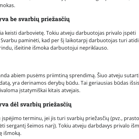
šmokas.
yva be svarbių priežasčių
 keisti darbovietę. Tokiu atveju darbuotojas privalo įspėti
Svarbu paminėti, kad per šį laikotarpį darbuotojas turi atidi
grindu, išeitinė išmoka darbuotojui nepriklauso.
 randa abiem pusėms priimtiną sprendimą. Šiuo atveju sutart
 datą, yra derinamos derybų būdu. Tai geriausias būdas išsis
valoma įstatymiškai kitais atvejais.
yva dėl svarbių priežasčių
spėjimo terminu, jei jis turi svarbių priežasčių (pvz., prast
i sergantį šeimos narį). Tokiu atveju darbdavys privalo išm
ę išmoką.