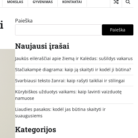
MOKSLAS
GYVENIMAS
KONTAKTAI
Paieška
i
Paieška
Naujausi įrašai
Jaukūs eilėraščiai apie žiemą ir Kalėdas: sušildys vakarus
Stačiakampė diagrama: kaip ją skaityti ir kodėl ji būtina?
Svarbiausi teksto žanrai: kaip rašyti taikliai ir stilingai
Kūrybiškos užduotys vaikams: kaip lavinti vaizduotę
namuose
Liaudies pasakos: kodėl jas būtina skaityti ir
suaugusiems
Kategorijos