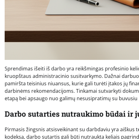
Sprendimas išeiti iš darbo yra reikšmingas profesinio kelio
kruopštaus administracinio susitvarkymo. Dažnai darbuoto
pamiršta teisinius niuansus, kurie gali turėti įtakos jų fi
darbinėms rekomendacijoms. Tinkamai sutvarkyti dokumenta
etapą bei apsaugo nuo galimų nesusipratimų su buvusiu 
Darbo sutarties nutraukimo būdai ir 
Pirmasis žingsnis atsisveikinant su darbdaviu yra aiškus
kodeksą, darbo sutartis gali būti nutraukta keliais pagrind