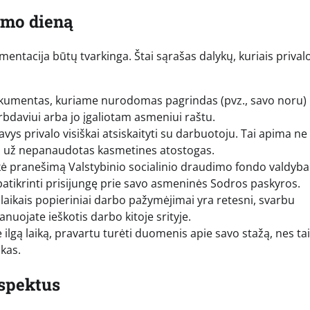
imo dieną
mentacija būtų tvarkinga. Štai sąrašas dalykų, kuriais prival
kumentas, kuriame nurodomas pagrindas (pvz., savo noru) 
arbdaviui arba jo įgaliotam asmeniui raštu.
s privalo visiškai atsiskaityti su darbuotoju. Tai apima ne 
ją už nepanaudotas kasmetines atostogas.
ikė pranešimą Valstybinio socialinio draudimo fondo valdyba
 patikrinti prisijungę prie savo asmeninės Sodros paskyros.
 laikais popieriniai darbo pažymėjimai yra retesni, svarbu
nuojate ieškotis darbo kitoje srityje.
e ilgą laiką, pravartu turėti duomenis apie savo stažą, nes tai
kas.
aspektus