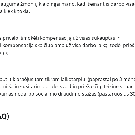
 Dauguma žmonių klaidingai mano, kad išeinant iš darbo vis
 kiek kitokia.
s privalo išmokėti kompensaciją už visas sukauptas ir
 kompensacija skaičiuojama už visą darbo laiką, todėl prieš
aupę.
auti tik praėjus tam tikram laikotarpiui (paprastai po 3 mėn
i šalių susitarimu ar dėl svarbių priežasčių, teisinė situacij
ankamas nedarbo socialinio draudimo stažas (pastaruosius 3
AQ)