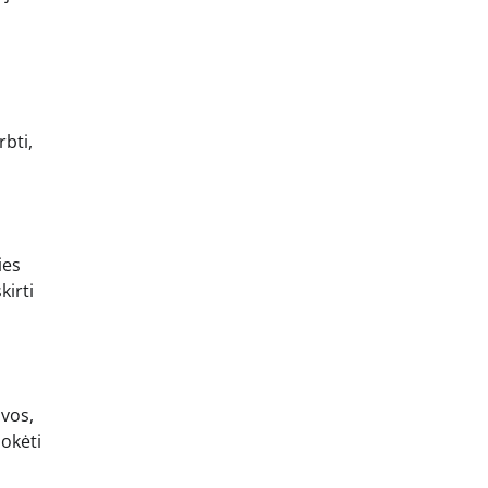
rbti,
ies
kirti
ovos,
okėti