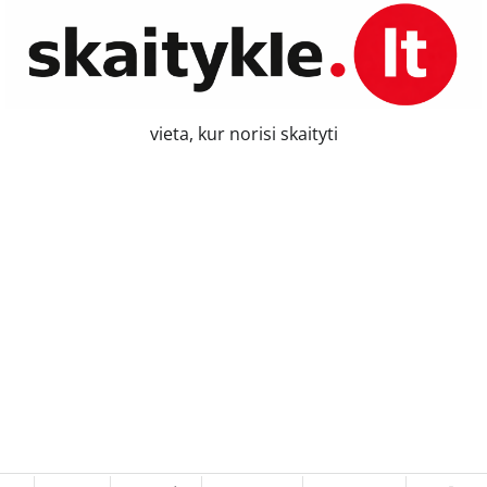
vieta, kur norisi skaityti