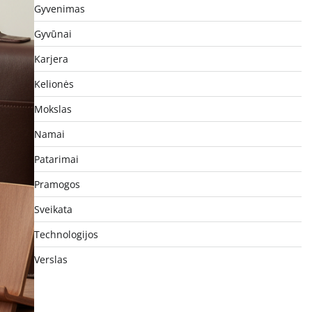
Gyvenimas
Gyvūnai
Karjera
Kelionės
Mokslas
Namai
Patarimai
Pramogos
Sveikata
Technologijos
Verslas