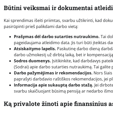
Būtini veiksmai ir dokumentai atleid
Kai sprendimas išeiti priimtas, svarbu užtikrinti, kad doku
pasirūpinti prieš palikdami darbo vietą:
Prašymas dėl darbo sutarties nutraukimo.
Tai do
pageidaujama atleidimo data. Jis turi būti įteiktas d
Atsiskaitymo lapelis.
Paskutinę darbo dieną darbdavy
darbo užmokestį už dirbtą laiką, bet ir kompensaci
Sodros duomenys.
Įsitikinkite, kad darbdavys pate
(Sodrai) apie darbo sutarties nutraukimą. Tai galite
Darbo pažymėjimas ir rekomendacijos.
Nors šiais
paprašyti darbdavio raštiškos rekomendacijos, jei pla
Informacija apie sukauptą darbo stažą.
Jei dirbot
svarbu skaičiuojant būsimą pensiją ar nedarbo išmo
Ką privalote žinoti apie finansinius 