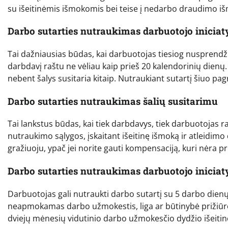
su išeitinėmis išmokomis bei teise į nedarbo draudimo i
Darbo sutarties nutraukimas darbuotojo iniciat
Tai dažniausias būdas, kai darbuotojas tiesiog nusprendžia
darbdavį raštu ne vėliau kaip prieš 20 kalendorinių dienų. 
nebent šalys susitaria kitaip. Nutraukiant sutartį šiuo pa
Darbo sutarties nutraukimas šalių susitarimu
Tai lankstus būdas, kai tiek darbdavys, tiek darbuotojas
nutraukimo sąlygos, įskaitant išeitinę išmoką ir atleidimo
gražiuoju, ypač jei norite gauti kompensaciją, kuri nėra pri
Darbo sutarties nutraukimas darbuotojo iniciat
Darbuotojas gali nutraukti darbo sutartį su 5 darbo dienų į
neapmokamas darbo užmokestis, liga ar būtinybė prižiūrėt
dviejų mėnesių vidutinio darbo užmokesčio dydžio išeitin