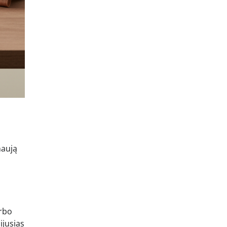
naują
arbo
ijusias