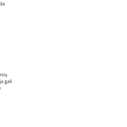
ada
esių
a gali
0