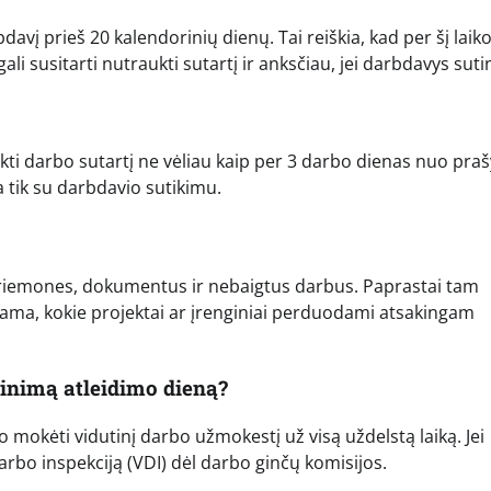
bdavį prieš 20 kalendorinių dienų. Tai reiškia, kad per šį laik
gali susitarti nutraukti sutartį ir anksčiau, jei darbdavys suti
ukti darbo sutartį ne vėliau kaip per 3 darbo dienas nuo pr
 tik su darbdavio sutikimu.
priemones, dokumentus ir nebaigtus darbus. Paprastai tam
ma, kokie projektai ar įrenginiai perduodami atsakingam
ginimą atleidimo dieną?
lo mokėti vidutinį darbo užmokestį už visą uždelstą laiką. Jei
rbo inspekciją (VDI) dėl darbo ginčų komisijos.