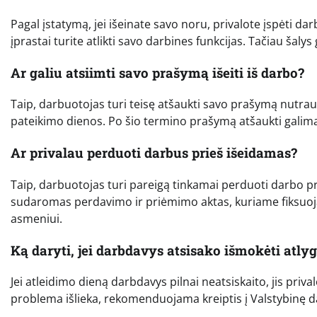
Pagal įstatymą, jei išeinate savo noru, privalote įspėti dar
įprastai turite atlikti savo darbines funkcijas. Tačiau šalys 
Ar galiu atsiimti savo prašymą išeiti iš darbo?
Taip, darbuotojas turi teisę atšaukti savo prašymą nutra
pateikimo dienos. Po šio termino prašymą atšaukti galima
Ar privalau perduoti darbus prieš išeidamas?
Taip, darbuotojas turi pareigą tinkamai perduoti darbo 
sudaromas perdavimo ir priėmimo aktas, kuriame fiksuoja
asmeniui.
Ką daryti, jei darbdavys atsisako išmokėti atly
Jei atleidimo dieną darbdavys pilnai neatsiskaito, jis priva
problema išlieka, rekomenduojama kreiptis į Valstybinę da