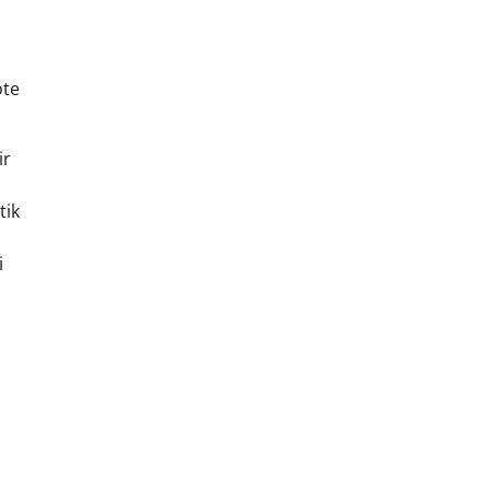
ote
ir
tik
i