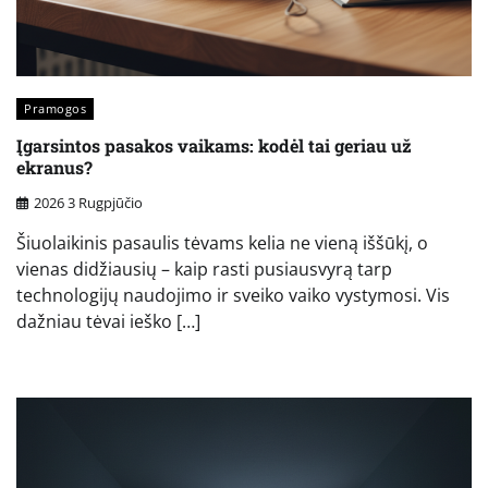
Pramogos
Įgarsintos pasakos vaikams: kodėl tai geriau už
ekranus?
2026 3 Rugpjūčio
Šiuolaikinis pasaulis tėvams kelia ne vieną iššūkį, o
vienas didžiausių – kaip rasti pusiausvyrą tarp
technologijų naudojimo ir sveiko vaiko vystymosi. Vis
dažniau tėvai ieško […]