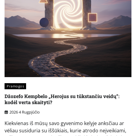
Pramogos
Džozefo Kempbelo „Herojus su tūkstančiu veidų“:
kodėl verta skaityti?
2026 4 Rugpjūčio
Kiekvienas iš mūsų savo gyvenimo kelyje anksčiau ar
vėliau susiduria su iššūkiais, kurie atrodo neįveikiami,