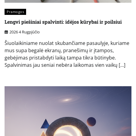
Pramogos
Lengvi piešiniai spalvinti: idėjos kūrybai ir poilsiui
2026 4 Rugpjūčio
Šiuolaikiniame nuolat skubančiame pasaulyje, kuriame
mus supa begalė ekranų, pranešimų ir įtampos,
gebėjimas pristabdyti laiką tampa tikra būtinybe.
Spalvinimas jau seniai nebėra laikomas vien vaikų […]