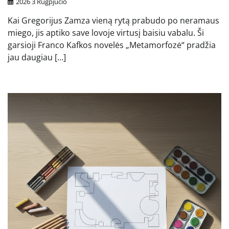
2026 3 Rugpjūčio
Kai Gregorijus Zamza vieną rytą prabudo po neramaus
miego, jis aptiko save lovoje virtusį baisiu vabalu. Ši
garsioji Franco Kafkos novelės „Metamorfozė“ pradžia
jau daugiau […]