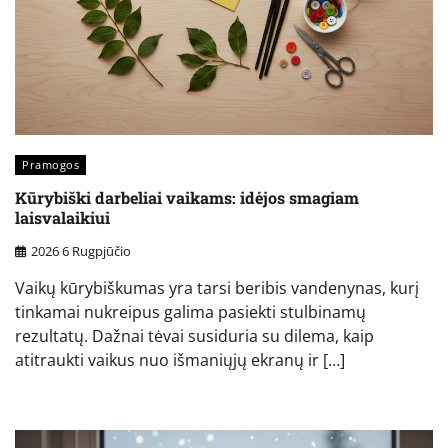
Pramogos
Kūrybiški darbeliai vaikams: idėjos smagiam
laisvalaikiui
2026 6 Rugpjūčio
Vaikų kūrybiškumas yra tarsi beribis vandenynas, kurį
tinkamai nukreipus galima pasiekti stulbinamų
rezultatų. Dažnai tėvai susiduria su dilema, kaip
atitraukti vaikus nuo išmaniųjų ekranų ir […]