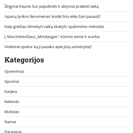
Žirgynai Kaune: kur pajodinėti ir aktyviai praleisti laiką
Ispanų lyrikos fenomenas: kodėl šios eilės žavi pasaulį?
Kaip greičiau išmokyti vaiką skaityti: spalvinimo metodas
J. Marcinkevičiaus „Mindaugas“: kūrinio esmė ir svarba
Violetinė spalva: ką ji pasako apie jūsų asmenybę?
Kategorijos
Gyvenimas
Gyvūnai
Karjera
Kelionės
Mokslas
Namai
Patarimai