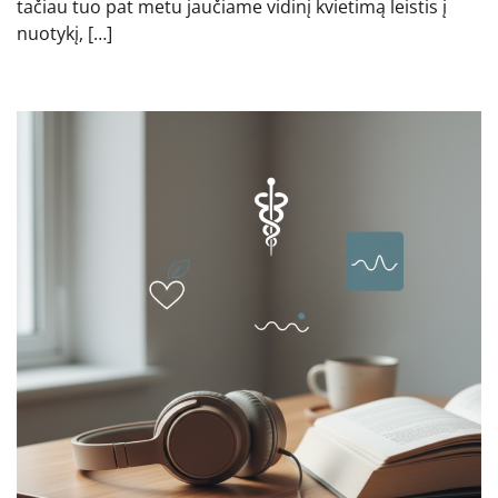
tačiau tuo pat metu jaučiame vidinį kvietimą leistis į
nuotykį, […]