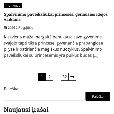
Pramogos
Spalvinimo paveiksliukai princesės: geriausios idėjos
vaikams
2026 2 Rugpjūčio
Kiekviena maža mergaitė bent kartą savo gyvenime
svajojo tapti tikra princese, gyvenančia prabangiose
pilyse ir patiriančia magiškus nuotykius. Spalvinimo
paveiksliukai su princesėmis yra puikus būdas […]
Įrašų
1
2
…
32
puslapiavimas
Paieška
Paieška
Naujausi įrašai