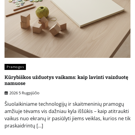
Pramogos
Kūrybiškos užduotys vaikams: kaip lavinti vaizduotę
namuose
2026 5 Rugpjūčio
Šiuolaikiniame technologijų ir skaitmeninių pramogų
amžiuje tėvams vis dažniau kyla iššūkis – kaip atitraukti
vaikus nuo ekranų ir pasiūlyti jiems veiklas, kurios ne tik
praskaidrintų […]