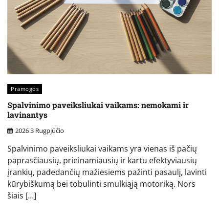
Pramogos
Spalvinimo paveiksliukai vaikams: nemokami ir
lavinantys
2026 3 Rugpjūčio
Spalvinimo paveiksliukai vaikams yra vienas iš pačių
paprasčiausių, prieinamiausių ir kartu efektyviausių
įrankių, padedančių mažiesiems pažinti pasaulį, lavinti
kūrybiškumą bei tobulinti smulkiąją motoriką. Nors
šiais […]