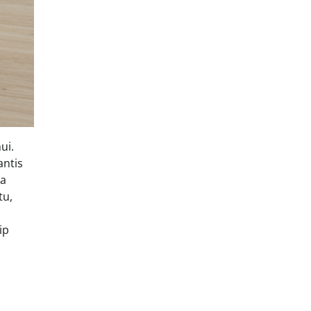
ui.
antis
ia
tu,
ip