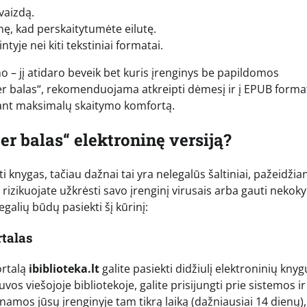
vaizdą.
šinę, kad perskaitytumėte eilutę.
tyje nei kiti tekstiniai formatai.
o – jį atidaro beveik bet kuris įrenginys be papildomos
er balas“, rekomenduojama atkreipti dėmesį ir į EPUB forma
krinant maksimalų skaitymo komfortą.
er balas“ elektroninę versiją?
 knygas, tačiau dažnai tai yra nelegalūs šaltiniai, pažeidžia
ų, rizikuojate užkrėsti savo įrenginį virusais arba gauti nekoky
egalių būdų pasiekti šį kūrinį:
rtalas
ortalą
ibiblioteka.lt
galite pasiekti didžiulį elektroninių knyg
tuvos viešojoje bibliotekoje, galite prisijungti prie sistemos ir
amos jūsų įrenginyje tam tikrą laiką (dažniausiai 14 dienų),