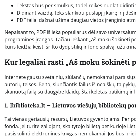
Tekstas bus per smulkus, todėl reikės nuolat didinti 
Didinant vaizdą, teks slankioti puslapį į kairę ir į de
PDF failai dažnai užima daugiau vietos įrenginio atmin
Nepaisant to, PDF išlieka populiarus dėl savo universalum
programinės įrangos. Tačiau ieškant „Aš moku šokinėti p
kuris leidžia keisti šrifto dydį, stilių ir fono spalvą, užti
Kur legaliai rasti „Aš moku šokinėti p
Internete gausu svetainių, siūlančių nemokamai parsisiųsti
autorių teises. Be to, siunčiantis failus iš neaiškių talpykl
skanuotą failą su daugybe klaidų. Štai keletas patikimų ir l
1. Ibiblioteka.lt – Lietuvos viešųjų bibliotekų po
Tai vienas geriausių resursų Lietuvos gyventojams. Per p
fondą. Jei turite galiojantį skaitytojo bilietą bet kurioje Lie
pasiskolinti elektronines knygas nemokamai. Jos bus priein