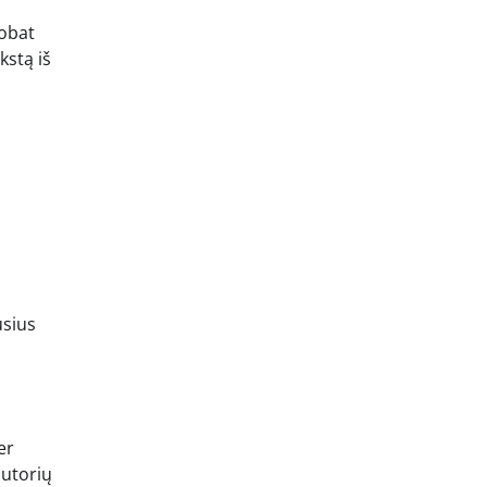
robat
kstą iš
usius
er
autorių