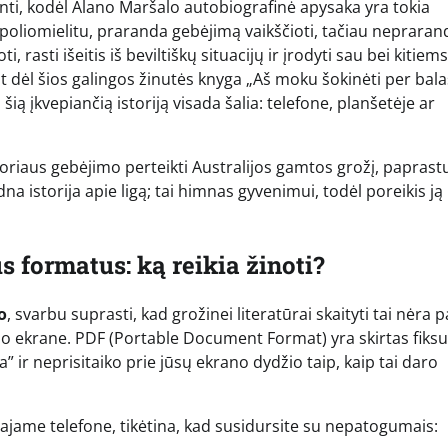
nti, kodėl Alano Maršalo autobiografinė apysaka yra tokia
 poliomielitu, praranda gebėjimą vaikščioti, tačiau nepraran
sti išeitis iš beviltiškų situacijų ir įrodyti sau bei kitiems
nt dėl šios galingos žinutės knyga „Aš moku šokinėti per bala
ą įkvepiančią istoriją visada šalia: telefone, planšetėje ar
 autoriaus gebėjimo perteikti Australijos gamtos grožį, paprast
dna istorija apie ligą; tai himnas gyvenimui, todėl poreikis ją
s formatus: ką reikia žinoti?
o
, svarbu suprasti, kad grožinei literatūrai skaityti tai nėra p
rio ekrane. PDF (Portable Document Format) yra skirtas fik
ia” ir neprisitaiko prie jūsų ekrano dydžio taip, kaip tai daro
niajame telefone, tikėtina, kad susidursite su nepatogumais: