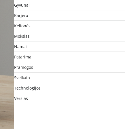
Gyvūnai
Karjera
Kelionės
Mokslas
Namai
Patarimai
Pramogos
Sveikata
Technologijos
Verslas