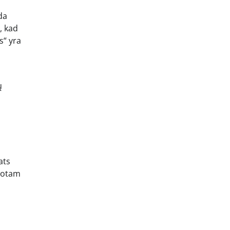
da
, kad
s“ yra
ų
ats
suotam