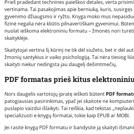
Prieš pradedant technines paieškos detales, verta prisimi
vertinama. Tai pasakojimas apie berniuką, kuris, susirgęs
gyvenimo džiaugsmo ir ryžto. Knyga moko mus nepasiduoti, ra
fizinė negalia nėra kliūtis pilnavertiškam gyvenimui. Būte
nuolat ieškoma elektroniniu formatu – žmonės nori turėti ši
skaityklėje.
Skaitytojai vertina šį kūrinį ne tik dėl siužeto, bet ir dėl
žmonių santykius ir vaiko psichologiją. Tai nėra tiesiog liū
skaityti niekur nedingsta jau daugelį dešimtmečių.
PDF formatas prieš kitus elektroniniu
Nors daugelis vartotojų įpratę ieškoti būtent
PDF format
patogiausias pasirinkimas, ypač jei skaitote ne kompiute
puslapio vaizdui išlaikyti. Tai reiškia, kad tekstas „neplauk
specializuoti e-knygų formatai, tokie kaip EPUB ar MOBI.
Jei rasite knygą PDF formatu ir bandysite ją skaityti išma