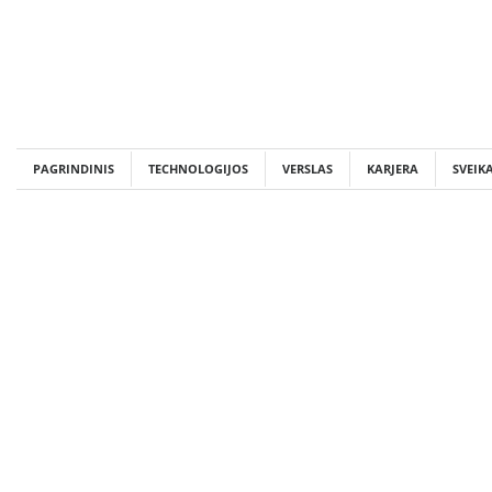
Skip
to
content
PAGRINDINIS
TECHNOLOGIJOS
VERSLAS
KARJERA
SVEIK