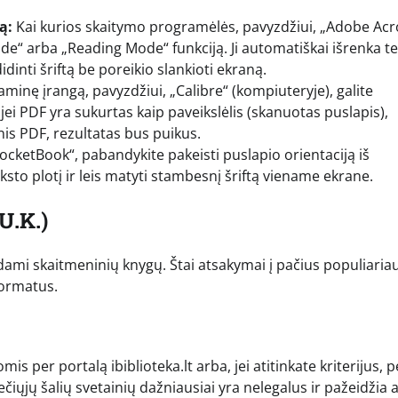
ą:
Kai kurios skaitymo programėlės, pavyzdžiui, „Adobe Ac
e“ arba „Reading Mode“ funkciją. Ji automatiškai išrenka te
didinti šriftą be poreikio slankioti ekraną.
 įrangą, pavyzdžiui, „Calibre“ (kompiuteryje), galite
jei PDF yra sukurtas kaip paveikslėlis (skanuotas puslapis),
inis PDF, rezultatas bus puikus.
ocketBook“, pabandykite pakeisti puslapio orientaciją iš
eksto plotį ir leis matyti stambesnį šriftą viename ekrane.
U.K.)
odami skaitmeninių knygų. Štai atsakymai į pačius populiaria
formatus.
 per portalą ibiblioteka.lt arba, jei atitinkate kriterijus, p
čiųjų šalių svetainių dažniausiai yra nelegalus ir pažeidžia 