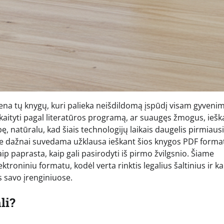
ena tų knygų, kuri palieka neišdildomą įspūdį visam gyvenim
skaityti pagal literatūros programą, ar suaugęs žmogus, iešk
bę, natūralu, kad šiais technologijų laikais daugelis pirmiaus
ėje dažnai suvedama užklausa ieškant šios knygos PDF forma
taip paprasta, kaip gali pasirodyti iš pirmo žvilgsnio. Šiame
ektroniniu formatu, kodėl verta rinktis legalius šaltinius ir ka
s savo įrenginiuose.
li?