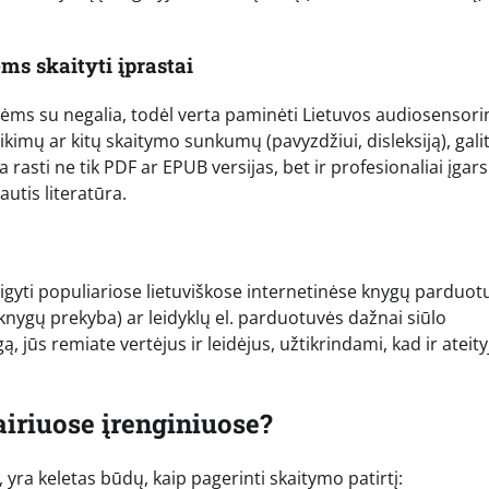
ems skaityti įprastai
ėms su negalia, todėl verta paminėti Lietuvos audiosensori
trikimų ar kitų skaitymo sunkumų (pavyzdžiui, disleksiją), gali
asti ne tik PDF ar EPUB versijas, bet ir profesionaliai įgars
utis literatūra.
 įsigyti populiariose lietuviškose internetinėse knygų parduot
e-knygų prekyba) ar leidyklų el. parduotuvės dažnai siūlo
 jūs remiate vertėjus ir leidėjus, užtikrindami, kad ir ateity
airiuose įrenginiuose?
, yra keletas būdų, kaip pagerinti skaitymo patirtį: