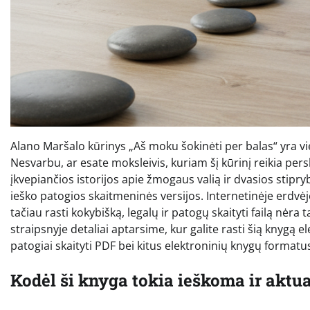
Alano Maršalo kūrinys „Aš moku šokinėti per balas“ yra vi
Nesvarbu, ar esate moksleivis, kuriam šį kūrinį reikia per
įkvepiančios istorijos apie žmogaus valią ir dvasios stipry
ieško patogios skaitmeninės versijos. Internetinėje erdv
tačiau rasti kokybišką, legalų ir patogų skaityti failą nėra 
straipsnyje detaliai aptarsime, kur galite rasti šią knygą el
patogiai skaityti PDF bei kitus elektroninių knygų formatu
Kodėl ši knyga tokia ieškoma ir aktua