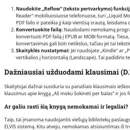
Naudokite „Reflow“ (teksto pertvarkymo) funkcij
Reader“ mobiliuosiuose telefonuose, turi „Liquid Mod
PDF failo ir pateikia jį kaip vientisą srautą, leisdama 
Konvertuokite failą:
Naudodami nemokamą programinę
konvertuoti PDF failą į EPUB ar MOBI formatą. Tiesa, 
konvertavimas gali būti netikslus, tačiau jei tai tekst
Skaityklės nustatymai:
Jei naudojate „Kindle“ ar „P
vertikalios į horizontalią (Landscape). Tai padidins t
Dažniausiai užduodami klausimai (D.
Skaitytojai dažnai susiduria su panašiais klausimais iešk
klausimus apie knygą „Aš moku šokinėti per balas“ ir jos 
Ar galiu rasti šią knygą nemokamai ir legaliai?
Taip, tai įmanoma naudojantis viešųjų bibliotekų paslaugomis
ELVIS sistemą. Kitu atveju, nemokamas atsisiuntimas iš tre