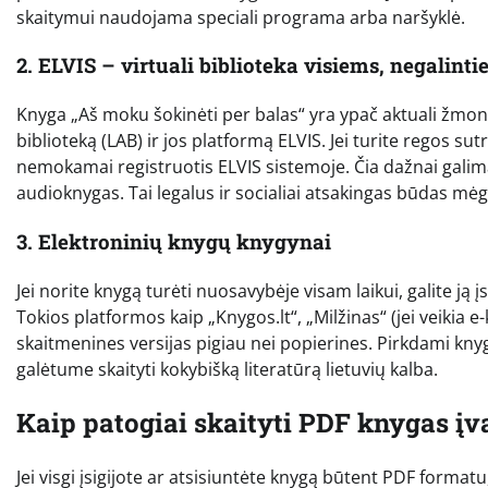
skaitymui naudojama speciali programa arba naršyklė.
2. ELVIS – virtuali biblioteka visiems, negalinti
Knyga „Aš moku šokinėti per balas“ yra ypač aktuali žmon
biblioteką (LAB) ir jos platformą ELVIS. Jei turite regos su
nemokamai registruotis ELVIS sistemoje. Čia dažnai galima r
audioknygas. Tai legalus ir socialiai atsakingas būdas mėga
3. Elektroninių knygų knygynai
Jei norite knygą turėti nuosavybėje visam laikui, galite ją
Tokios platformos kaip „Knygos.lt“, „Milžinas“ (jei veikia 
skaitmenines versijas pigiau nei popierines. Pirkdami knygą,
galėtume skaityti kokybišką literatūrą lietuvių kalba.
Kaip patogiai skaityti PDF knygas įv
Jei visgi įsigijote ar atsisiuntėte knygą būtent PDF formatu