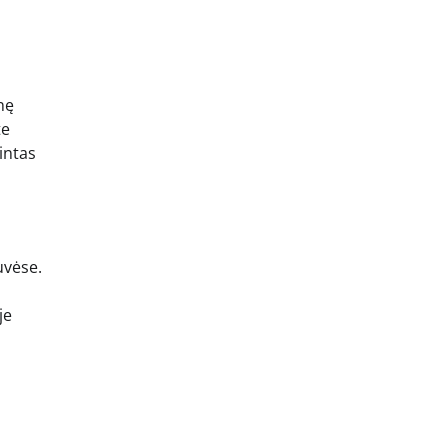
nę
te
intas
uvėse.
je