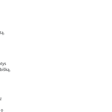
tą,
ntys
bišką,
ų
 o