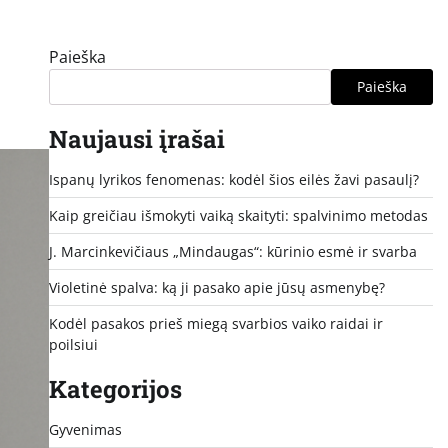
Paieška
Paieška
Naujausi įrašai
Ispanų lyrikos fenomenas: kodėl šios eilės žavi pasaulį?
Kaip greičiau išmokyti vaiką skaityti: spalvinimo metodas
J. Marcinkevičiaus „Mindaugas“: kūrinio esmė ir svarba
Violetinė spalva: ką ji pasako apie jūsų asmenybę?
Kodėl pasakos prieš miegą svarbios vaiko raidai ir
poilsiui
Kategorijos
Gyvenimas