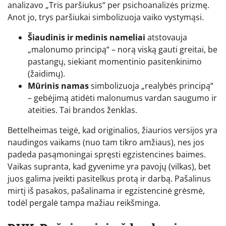
analizavo „Tris paršiukus“ per psichoanalizės prizmę.
Anot jo, trys paršiukai simbolizuoja vaiko vystymąsi.
Šiaudinis ir medinis nameliai
atstovauja
„malonumo principą“ – norą viską gauti greitai, be
pastangų, siekiant momentinio pasitenkinimo
(žaidimų).
Mūrinis namas
simbolizuoja „realybės principą“
– gebėjimą atidėti malonumus vardan saugumo ir
ateities. Tai brandos ženklas.
Bettelheimas teigė, kad originalios, žiaurios versijos yra
naudingos vaikams (nuo tam tikro amžiaus), nes jos
padeda pasąmoningai spręsti egzistencines baimes.
Vaikas supranta, kad gyvenime yra pavojų (vilkas), bet
juos galima įveikti pasitelkus protą ir darbą. Pašalinus
mirtį iš pasakos, pašalinama ir egzistencinė grėsmė,
todėl pergalė tampa mažiau reikšminga.