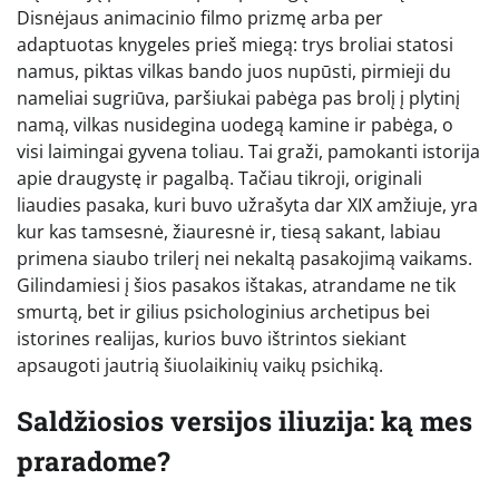
Disnėjaus animacinio filmo prizmę arba per
adaptuotas knygeles prieš miegą: trys broliai statosi
namus, piktas vilkas bando juos nupūsti, pirmieji du
nameliai sugriūva, paršiukai pabėga pas brolį į plytinį
namą, vilkas nusidegina uodegą kamine ir pabėga, o
visi laimingai gyvena toliau. Tai graži, pamokanti istorija
apie draugystę ir pagalbą. Tačiau tikroji, originali
liaudies pasaka, kuri buvo užrašyta dar XIX amžiuje, yra
kur kas tamsesnė, žiauresnė ir, tiesą sakant, labiau
primena siaubo trilerį nei nekaltą pasakojimą vaikams.
Gilindamiesi į šios pasakos ištakas, atrandame ne tik
smurtą, bet ir gilius psichologinius archetipus bei
istorines realijas, kurios buvo ištrintos siekiant
apsaugoti jautrią šiuolaikinių vaikų psichiką.
Saldžiosios versijos iliuzija: ką mes
praradome?