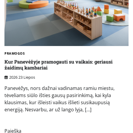
PRAMOGOS
Kur Panevėžyje pramogauti su vaikais: geriausi
žaidimų kambariai
2026 23 Liepos
Panevėžys, nors dažnai vadinamas ramiu miestu,
tėveliams siūlo išties gausų pasirinkimą, kai kyla
klausimas, kur išleisti vaikus išlieti susikaupusią
energiją. Nesvarbu, ar už lango lyja, […]
Paieška