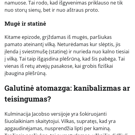
namuose. Tai rodo, kad išgyvenimas priklauso ne tik
nuo storų sienų, bet ir nuo aštraus proto.
Mugė ir statinė
Kitame epizode, grįždamas iš mugės, paršiukas
pamato ateinantį vilką. Neturėdamas kur slėptis, jis
įlenda į sviestmušę (statinę) ir nurieda nuo kalno tiesiai
į vilką. Tai taip išgąsdina plėšrūną, kad šis pabėga. Tai
vienas iš retų atvejų pasakose, kai grobis fiziškai
įbaugina plėšrūną.
Galutinė atomazga: kanibalizmas ar
teisingumas?
Kulminacija Jacobso versijoje yra šokiruojanti
šiuolaikiniam skaitytojui. Vilkas, supratęs, kad yra
apgaudinėjamas, nusprendžia lipti per kaminą.