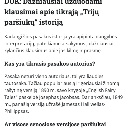
DUK: Dažniausiai užduodami
klausimai apie tikrąją „Trijų
paršiukų“ istoriją
Kadangi šios pasakos istorija yra apipinta daugybės
interpretacijų, pateikiame atsakymus į dažniausiai
kylančius klausimus apie jos kilmę ir prasmę.
Kas yra tikrasis pasakos autorius?
Pasaka neturi vieno autoriaus, tai yra liaudies
tautosaka. Tačiau populiariausią ir geriausiai žinomą
rašytinę versiją 1890 m. savo knygoje „English Fairy
Tales“ paskelbė Josephas Jacobsas. Dar anksčiau, 1849
m., panašią versiją užrašė Jamesas Halliwellas-
Phillippsas.
Ar visose senosiose versijose paršiukai