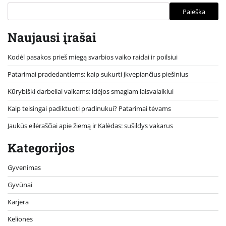
Paieška
Naujausi įrašai
Kodėl pasakos prieš miegą svarbios vaiko raidai ir poilsiui
Patarimai pradedantiems: kaip sukurti įkvepiančius piešinius
Kūrybiški darbeliai vaikams: idėjos smagiam laisvalaikiui
Kaip teisingai padiktuoti pradinukui? Patarimai tėvams
Jaukūs eilėraščiai apie žiemą ir Kalėdas: sušildys vakarus
Kategorijos
Gyvenimas
Gyvūnai
Karjera
Kelionės