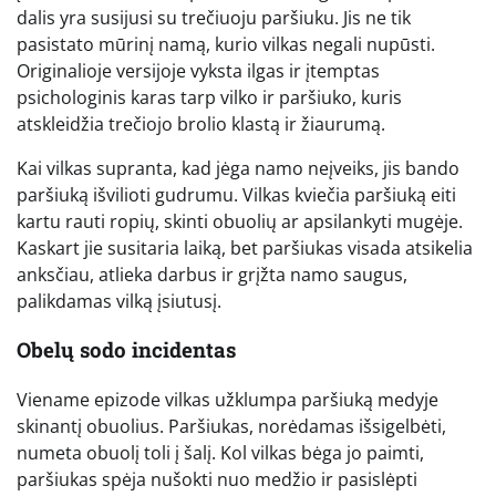
dalis yra susijusi su trečiuoju paršiuku. Jis ne tik
pasistato mūrinį namą, kurio vilkas negali nupūsti.
Originalioje versijoje vyksta ilgas ir įtemptas
psichologinis karas tarp vilko ir paršiuko, kuris
atskleidžia trečiojo brolio klastą ir žiaurumą.
Kai vilkas supranta, kad jėga namo neįveiks, jis bando
paršiuką išvilioti gudrumu. Vilkas kviečia paršiuką eiti
kartu rauti ropių, skinti obuolių ar apsilankyti mugėje.
Kaskart jie susitaria laiką, bet paršiukas visada atsikelia
anksčiau, atlieka darbus ir grįžta namo saugus,
palikdamas vilką įsiutusį.
Obelų sodo incidentas
Viename epizode vilkas užklumpa paršiuką medyje
skinantį obuolius. Paršiukas, norėdamas išsigelbėti,
numeta obuolį toli į šalį. Kol vilkas bėga jo paimti,
paršiukas spėja nušokti nuo medžio ir pasislėpti