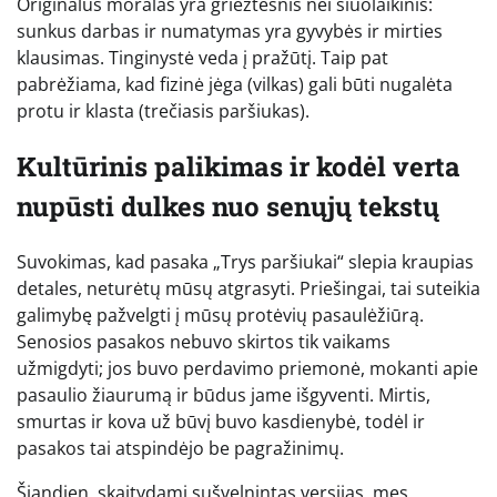
Originalus moralas yra griežtesnis nei šiuolaikinis:
sunkus darbas ir numatymas yra gyvybės ir mirties
klausimas. Tinginystė veda į pražūtį. Taip pat
pabrėžiama, kad fizinė jėga (vilkas) gali būti nugalėta
protu ir klasta (trečiasis paršiukas).
Kultūrinis palikimas ir kodėl verta
nupūsti dulkes nuo senųjų tekstų
Suvokimas, kad pasaka „Trys paršiukai“ slepia kraupias
detales, neturėtų mūsų atgrasyti. Priešingai, tai suteikia
galimybę pažvelgti į mūsų protėvių pasaulėžiūrą.
Senosios pasakos nebuvo skirtos tik vaikams
užmigdyti; jos buvo perdavimo priemonė, mokanti apie
pasaulio žiaurumą ir būdus jame išgyventi. Mirtis,
smurtas ir kova už būvį buvo kasdienybė, todėl ir
pasakos tai atspindėjo be pagražinimų.
Šiandien, skaitydami sušvelnintas versijas, mes