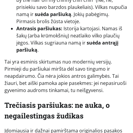
prisiekiu savo barzdos plaukeliais). Vilkas nupučia
namą ir
suėda paršiuką
. Jokių pabėgimų.
Pirmasis brolis žūsta vietoje.
Antrasis paršiukas:
Istorija kartojasi. Namas iš
šakų (arba krūmokšnių) neatlaiko vilko plaučių
jėgos. Vilkas sugriauna namą ir
suėda antrąjį
paršiuką
.
Tai yra esminis skirtumas nuo modernių versijų.
Pirmieji du paršiukai miršta dėl savo tingumo ir
neapdairumo. Čia nėra jokios antros galimybės. Tai
žiauri, bet aiški pamoka apie pasekmes: jei nepasiruoši
gyvenimo audroms tinkamai, tu neišgyvensi.
Trečiasis paršiukas: ne auka, o
negailestingas žudikas
Įdomiausia ir dažnai pamirštama originalios pasakos