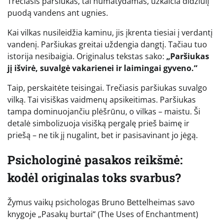
Trečiasis paršiukas, tai numatydamas, užkaičia didžiulį
puodą vandens ant ugnies.
Kai vilkas nusileidžia kaminu, jis įkrenta tiesiai į verdantį
vandenį. Paršiukas greitai uždengia dangtį. Tačiau tuo
istorija nesibaigia. Originalus tekstas sako:
„Paršiukas
jį išvirė, suvalgė vakarienei ir laimingai gyveno.“
Taip, perskaitėte teisingai. Trečiasis paršiukas suvalgo
vilką. Tai visiškas vaidmenų apsikeitimas. Paršiukas
tampa dominuojančiu plėšrūnu, o vilkas – maistu. Ši
detalė simbolizuoja visišką pergalę prieš baimę ir
priešą – ne tik jį nugalint, bet ir pasisavinant jo jėgą.
Psichologinė pasakos reikšmė:
kodėl originalas toks svarbus?
Žymus vaikų psichologas Bruno Bettelheimas savo
knygoje „Pasakų burtai“ (The Uses of Enchantment)