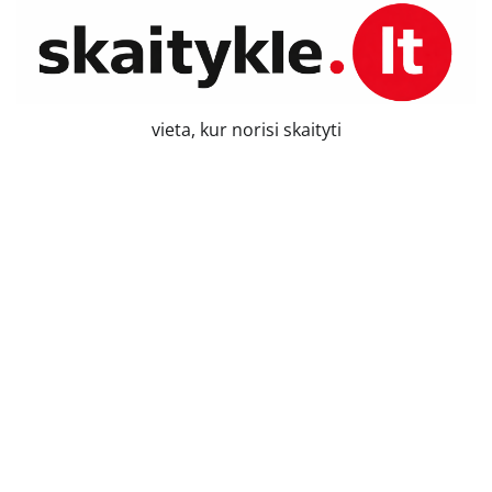
Skip
to
content
vieta, kur norisi skaityti