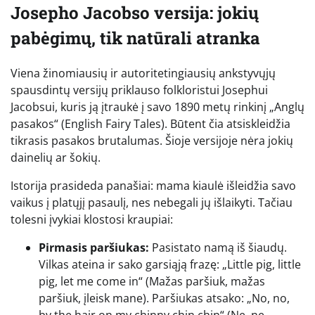
Josepho Jacobso versija: jokių
pabėgimų, tik natūrali atranka
Viena žinomiausių ir autoritetingiausių ankstyvųjų
spausdintų versijų priklauso folkloristui Josephui
Jacobsui, kuris ją įtraukė į savo 1890 metų rinkinį „Anglų
pasakos“ (English Fairy Tales). Būtent čia atsiskleidžia
tikrasis pasakos brutalumas. Šioje versijoje nėra jokių
dainelių ar šokių.
Istorija prasideda panašiai: mama kiaulė išleidžia savo
vaikus į platųjį pasaulį, nes nebegali jų išlaikyti. Tačiau
tolesni įvykiai klostosi kraupiai:
Pirmasis paršiukas:
Pasistato namą iš šiaudų.
Vilkas ateina ir sako garsiąją frazę: „Little pig, little
pig, let me come in“ (Mažas paršiuk, mažas
paršiuk, įleisk mane). Paršiukas atsako: „No, no,
by the hair on my chinny chin chin“ (Ne, ne,