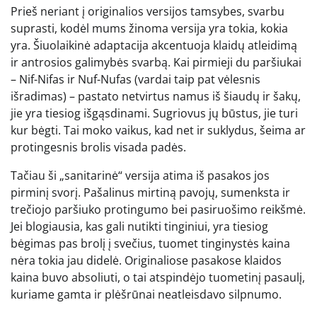
Prieš neriant į originalios versijos tamsybes, svarbu
suprasti, kodėl mums žinoma versija yra tokia, kokia
yra. Šiuolaikinė adaptacija akcentuoja klaidų atleidimą
ir antrosios galimybės svarbą. Kai pirmieji du paršiukai
– Nif-Nifas ir Nuf-Nufas (vardai taip pat vėlesnis
išradimas) – pastato netvirtus namus iš šiaudų ir šakų,
jie yra tiesiog išgąsdinami. Sugriovus jų būstus, jie turi
kur bėgti. Tai moko vaikus, kad net ir suklydus, šeima ar
protingesnis brolis visada padės.
Tačiau ši „sanitarinė“ versija atima iš pasakos jos
pirminį svorį. Pašalinus mirtiną pavojų, sumenksta ir
trečiojo paršiuko protingumo bei pasiruošimo reikšmė.
Jei blogiausia, kas gali nutikti tinginiui, yra tiesiog
bėgimas pas brolį į svečius, tuomet tinginystės kaina
nėra tokia jau didelė. Originaliose pasakose klaidos
kaina buvo absoliuti, o tai atspindėjo tuometinį pasaulį,
kuriame gamta ir plėšrūnai neatleisdavo silpnumo.