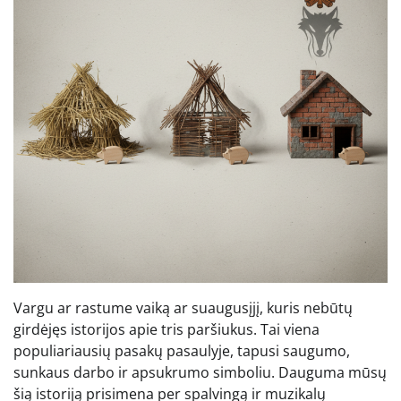
Vargu ar rastume vaiką ar suaugusįjį, kuris nebūtų
girdėjęs istorijos apie tris paršiukus. Tai viena
populiariausių pasakų pasaulyje, tapusi saugumo,
sunkaus darbo ir apsukrumo simboliu. Dauguma mūsų
šią istoriją prisimena per spalvingą ir muzikalų