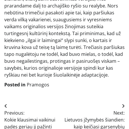
prarandame dalį to archajiško ryšio su realybe. Nors
nebūtina trimečiui pasakoti apie tai, kaip paršiukas
verda vilką vakarienei, suaugusiems ir vyresniems
vaikams originalios versijos žinojimas suteikia
turtingesnį kultūrinį kontekstą. Tai priminimas, kad už
kiekvieno „ilgai ir laimingai“ slypi sunki, o kartais ir
kruvina kova už teisę tą laimę turėti. Trečiasis paršiukas
tapo nugalėtoju ne todėl, kad buvo mielas, o todėl, kad
buvo negailestingas, protingas ir pasiruošęs viskam –
savybės, kurios originalioje versijoje spindi kur kas
ryškiau nei bet kurioje šiuolaikinėje adaptacijoje.
Posted in
Pramogos
Navigacija
Previous:
Next:
tarp
Kokie klausimai vaikinui
Lietuvos įžymybės šiandien:
įrašų
padės geriau jį pažinti
kaip keičiasi garsenybių