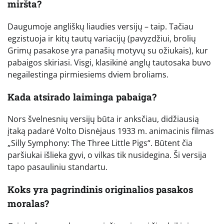
miršta?
Daugumoje angliškų liaudies versijų – taip. Tačiau
egzistuoja ir kitų tautų variacijų (pavyzdžiui, brolių
Grimų pasakose yra panašių motyvų su ožiukais), kur
pabaigos skiriasi. Visgi, klasikinė anglų tautosaka buvo
negailestinga pirmiesiems dviem broliams.
Kada atsirado laiminga pabaiga?
Nors švelnesnių versijų būta ir anksčiau, didžiausią
įtaką padarė Volto Disnėjaus 1933 m. animacinis filmas
„Silly Symphony: The Three Little Pigs“. Būtent čia
paršiukai išlieka gyvi, o vilkas tik nusidegina. Ši versija
tapo pasauliniu standartu.
Koks yra pagrindinis originalios pasakos
moralas?