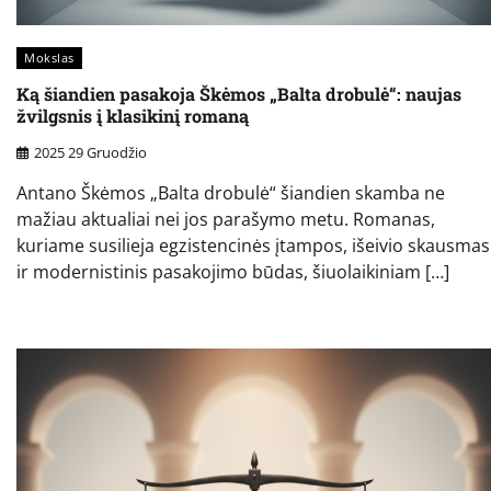
Mokslas
Ką šiandien pasakoja Škėmos „Balta drobulė“: naujas
žvilgsnis į klasikinį romaną
2025 29 Gruodžio
Antano Škėmos „Balta drobulė“ šiandien skamba ne
mažiau aktualiai nei jos parašymo metu. Romanas,
kuriame susilieja egzistencinės įtampos, išeivio skausmas
ir modernistinis pasakojimo būdas, šiuolaikiniam […]