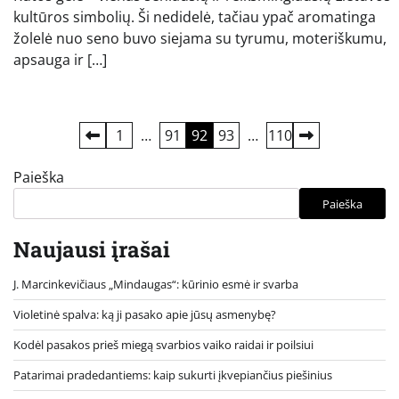
kultūros simbolių. Ši nedidelė, tačiau ypač aromatinga
žolelė nuo seno buvo siejama su tyrumu, moteriškumu,
apsauga ir […]
Įrašų
1
…
91
92
93
…
110
puslapiavimas
Paieška
Paieška
Naujausi įrašai
J. Marcinkevičiaus „Mindaugas“: kūrinio esmė ir svarba
Violetinė spalva: ką ji pasako apie jūsų asmenybę?
Kodėl pasakos prieš miegą svarbios vaiko raidai ir poilsiui
Patarimai pradedantiems: kaip sukurti įkvepiančius piešinius