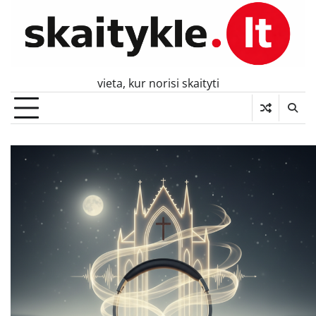
Skip
to
content
vieta, kur norisi skaityti