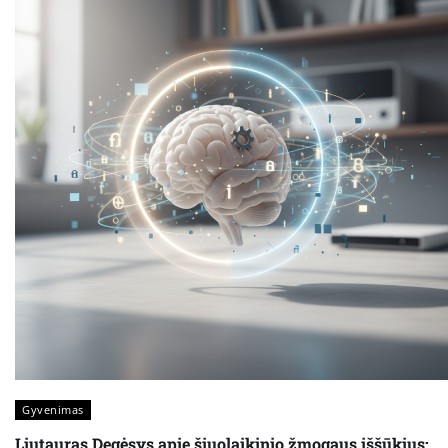
Gyvenimas
Liutauras Degėsys apie šiuolaikinio žmogaus iššūkius: