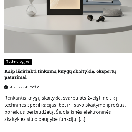
Technologijos
Kaip išsirinkti tinkamą knygų skaityklę: ekspertų
patarimai
2025 27 Gruodžio
Renkantis knygų skaityklę, svarbu atsižvelgti ne tik į
technines specifikacijas, bet ir į savo skaitymo įpročius,
poreikius bei biudžetą. Šiuolaikinės elektroninės
skaityklės siūlo daugybę funkcijų, […]