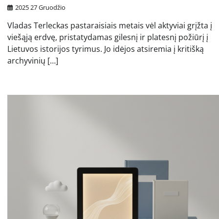
2025 27 Gruodžio
Vladas Terleckas pastaraisiais metais vėl aktyviai grįžta į
viešąją erdvę, pristatydamas gilesnį ir platesnį požiūrį į
Lietuvos istorijos tyrimus. Jo idėjos atsiremia į kritišką
archyvinių […]