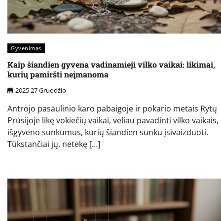
Gyvenimas
Kaip šiandien gyvena vadinamieji vilko vaikai: likimai,
kurių pamiršti neįmanoma
2025 27 Gruodžio
Antrojo pasaulinio karo pabaigoje ir pokario metais Rytų
Prūsijoje likę vokiečių vaikai, vėliau pavadinti vilko vaikais,
išgyveno sunkumus, kurių šiandien sunku įsivaizduoti.
Tūkstančiai jų, netekę […]