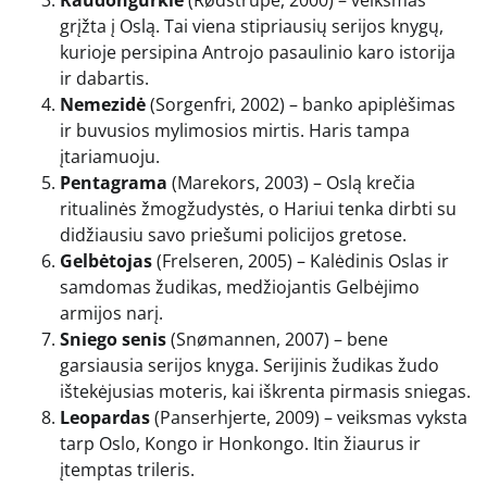
grįžta į Oslą. Tai viena stipriausių serijos knygų,
kurioje persipina Antrojo pasaulinio karo istorija
ir dabartis.
Nemezidė
(Sorgenfri, 2002) – banko apiplėšimas
ir buvusios mylimosios mirtis. Haris tampa
įtariamuoju.
Pentagrama
(Marekors, 2003) – Oslą krečia
ritualinės žmogžudystės, o Hariui tenka dirbti su
didžiausiu savo priešumi policijos gretose.
Gelbėtojas
(Frelseren, 2005) – Kalėdinis Oslas ir
samdomas žudikas, medžiojantis Gelbėjimo
armijos narį.
Sniego senis
(Snømannen, 2007) – bene
garsiausia serijos knyga. Serijinis žudikas žudo
ištekėjusias moteris, kai iškrenta pirmasis sniegas.
Leopardas
(Panserhjerte, 2009) – veiksmas vyksta
tarp Oslo, Kongo ir Honkongo. Itin žiaurus ir
įtemptas trileris.