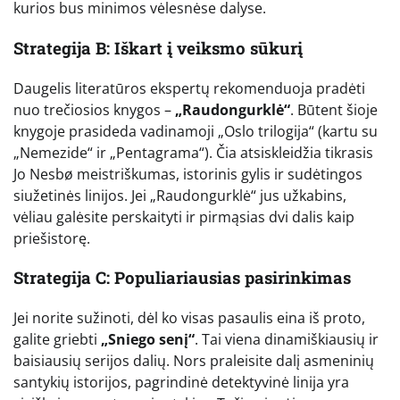
kurios bus minimos vėlesnėse dalyse.
Strategija B: Iškart į veiksmo sūkurį
Daugelis literatūros ekspertų rekomenduoja pradėti
nuo trečiosios knygos –
„Raudongurklė“
. Būtent šioje
knygoje prasideda vadinamoji „Oslo trilogija“ (kartu su
„Nemezide“ ir „Pentagrama“). Čia atsiskleidžia tikrasis
Jo Nesbø meistriškumas, istorinis gylis ir sudėtingos
siužetinės linijos. Jei „Raudongurklė“ jus užkabins,
vėliau galėsite perskaityti ir pirmąsias dvi dalis kaip
priešistorę.
Strategija C: Populiariausias pasirinkimas
Jei norite sužinoti, dėl ko visas pasaulis eina iš proto,
galite griebti
„Sniego senį“
. Tai viena dinamiškiausių ir
baisiausių serijos dalių. Nors praleisite dalį asmeninių
santykių istorijos, pagrindinė detektyvinė linija yra