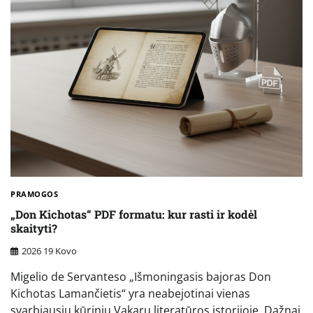
PRAMOGOS
„Don Kichotas“ PDF formatu: kur rasti ir kodėl
skaityti?
2026 19 Kovo
Migelio de Servanteso „Išmoningasis bajoras Don
Kichotas Lamančietis“ yra neabejotinai vienas
svarbiausių kūrinių Vakarų literatūros istorijoje. Dažnai