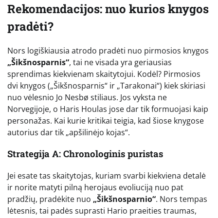
Rekomendacijos: nuo kurios knygos
pradėti?
Nors logiškiausia atrodo pradėti nuo pirmosios knygos
„Šikšnosparnis“
, tai ne visada yra geriausias
sprendimas kiekvienam skaitytojui. Kodėl? Pirmosios
dvi knygos („Šikšnosparnis“ ir „Tarakonai“) kiek skiriasi
nuo vėlesnio Jo Nesbø stiliaus. Jos vyksta ne
Norvegijoje, o Haris Houlas jose dar tik formuojasi kaip
personažas. Kai kurie kritikai teigia, kad šiose knygose
autorius dar tik „apšilinėjo kojas“.
Strategija A: Chronologinis puristas
Jei esate tas skaitytojas, kuriam svarbi kiekviena detalė
ir norite matyti pilną herojaus evoliuciją nuo pat
pradžių, pradėkite nuo
„Šikšnosparnio“
. Nors tempas
lėtesnis, tai padės suprasti Hario praeities traumas,