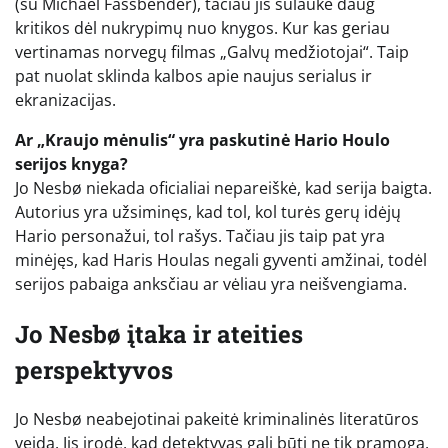
(su Michael Fassbender), tačiau jis sulaukė daug
kritikos dėl nukrypimų nuo knygos. Kur kas geriau
vertinamas norvegų filmas „Galvų medžiotojai“. Taip
pat nuolat sklinda kalbos apie naujus serialus ir
ekranizacijas.
Ar „Kraujo mėnulis“ yra paskutinė Hario Houlo
serijos knyga?
Jo Nesbø niekada oficialiai nepareiškė, kad serija baigta.
Autorius yra užsiminęs, kad tol, kol turės gerų idėjų
Hario personažui, tol rašys. Tačiau jis taip pat yra
minėjęs, kad Haris Houlas negali gyventi amžinai, todėl
serijos pabaiga anksčiau ar vėliau yra neišvengiama.
Jo Nesbø įtaka ir ateities
perspektyvos
Jo Nesbø neabejotinai pakeitė kriminalinės literatūros
veidą. Jis įrodė, kad detektyvas gali būti ne tik pramoga,