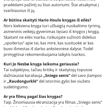
pradėdami pažintį su šiuo autoriumi. Štai atsakymai į
svarbiausius iš jų.
Ar būtina skaityti Hario Houlo knygas iš eilės?
Nors kiekviena knyga turi užbaigtą nusikaltimo tyrimą,
asmeninis veikėjų gyvenimas tęsiasi iš knygos į knygą.
Skaitant ne eilės tvarka, rizikuojate sužinoti didelius
„spoilerius“ apie tai, kas mirė, kas susituokė ar kas
buvo išmestas iš darbo ankstesnėse dalyse. Todėl
primygtinai rekomenduojama laikytis tvarkos.
Kuri Jo Nesbø knyga laikoma geriausia?
Tai subjektyvu, tačiau kritikų ir skaitytojų topuose
dažniausiai karaliauja
„Sniego senis“
dėl savo įtampos
ir
„Raudongurklė“
dėl istorinio gylio bei siužeto
sudėtingumo.
Ar yra filmų pagal šias knygas?
Taip. Žinomiausia ekranizacija yra filmas „Sniego senis“