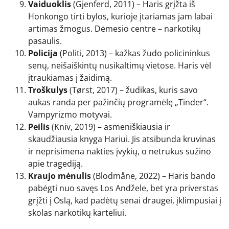
Vaiduoklis
(Gjenferd, 2011) – Haris grįžta iš
Honkongo tirti bylos, kurioje įtariamas jam labai
artimas žmogus. Dėmesio centre – narkotikų
pasaulis.
Policija
(Politi, 2013) – kažkas žudo policininkus
senų, neišaiškintų nusikaltimų vietose. Haris vėl
įtraukiamas į žaidimą.
Troškulys
(Tørst, 2017) – žudikas, kuris savo
aukas randa per pažinčių programėlę „Tinder“.
Vampyrizmo motyvai.
Peilis
(Kniv, 2019) – asmeniškiausia ir
skaudžiausia knyga Hariui. Jis atsibunda kruvinas
ir neprisimena nakties įvykių, o netrukus sužino
apie tragediją.
Kraujo mėnulis
(Blodmåne, 2022) – Haris bando
pabėgti nuo savęs Los Andžele, bet yra priverstas
grįžti į Oslą, kad padėtų senai draugei, įklimpusiai į
skolas narkotikų karteliui.