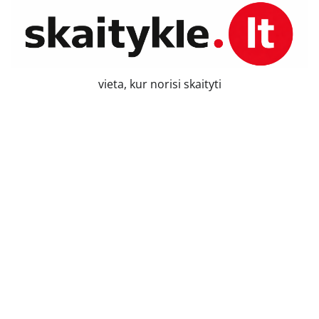
Skip
to
content
vieta, kur norisi skaityti