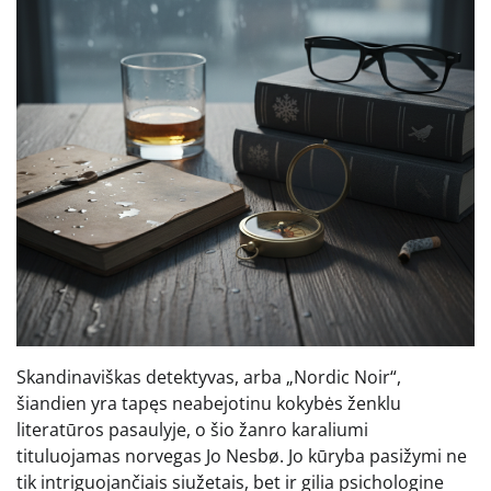
Skandinaviškas detektyvas, arba „Nordic Noir“,
šiandien yra tapęs neabejotinu kokybės ženklu
literatūros pasaulyje, o šio žanro karaliumi
tituluojamas norvegas Jo Nesbø. Jo kūryba pasižymi ne
tik intriguojančiais siužetais, bet ir gilia psichologine