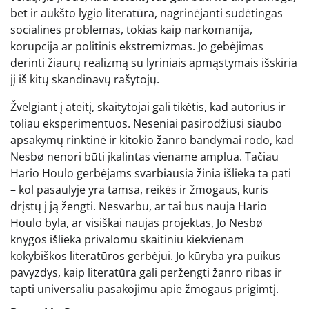
bet ir aukšto lygio literatūra, nagrinėjanti sudėtingas
socialines problemas, tokias kaip narkomanija,
korupcija ar politinis ekstremizmas. Jo gebėjimas
derinti žiaurų realizmą su lyriniais apmąstymais išskiria
jį iš kitų skandinavų rašytojų.
Žvelgiant į ateitį, skaitytojai gali tikėtis, kad autorius ir
toliau eksperimentuos. Neseniai pasirodžiusi siaubo
apsakymų rinktinė ir kitokio žanro bandymai rodo, kad
Nesbø nenori būti įkalintas viename amplua. Tačiau
Hario Houlo gerbėjams svarbiausia žinia išlieka ta pati
– kol pasaulyje yra tamsa, reikės ir žmogaus, kuris
drįstų į ją žengti. Nesvarbu, ar tai bus nauja Hario
Houlo byla, ar visiškai naujas projektas, Jo Nesbø
knygos išlieka privalomu skaitiniu kiekvienam
kokybiškos literatūros gerbėjui. Jo kūryba yra puikus
pavyzdys, kaip literatūra gali peržengti žanro ribas ir
tapti universaliu pasakojimu apie žmogaus prigimtį.