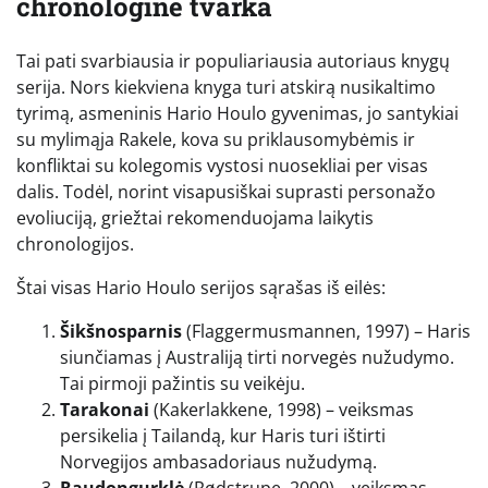
chronologinė tvarka
Tai pati svarbiausia ir populiariausia autoriaus knygų
serija. Nors kiekviena knyga turi atskirą nusikaltimo
tyrimą, asmeninis Hario Houlo gyvenimas, jo santykiai
su mylimąja Rakele, kova su priklausomybėmis ir
konfliktai su kolegomis vystosi nuosekliai per visas
dalis. Todėl, norint visapusiškai suprasti personažo
evoliuciją, griežtai rekomenduojama laikytis
chronologijos.
Štai visas Hario Houlo serijos sąrašas iš eilės:
Šikšnosparnis
(Flaggermusmannen, 1997) – Haris
siunčiamas į Australiją tirti norvegės nužudymo.
Tai pirmoji pažintis su veikėju.
Tarakonai
(Kakerlakkene, 1998) – veiksmas
persikelia į Tailandą, kur Haris turi ištirti
Norvegijos ambasadoriaus nužudymą.
Raudongurklė
(Rødstrupe, 2000) – veiksmas