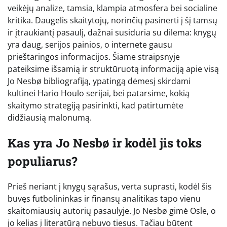
veikėjų analize, tamsia, klampia atmosfera bei socialine
kritika. Daugelis skaitytojų, norinčių pasinerti į šį tamsų
ir įtraukiantį pasaulį, dažnai susiduria su dilema: knygų
yra daug, serijos painios, o internete gausu
prieštaringos informacijos. Šiame straipsnyje
pateiksime išsamią ir struktūruotą informaciją apie visą
Jo Nesbø bibliografiją, ypatingą dėmesį skirdami
kultinei Hario Houlo serijai, bei patarsime, kokią
skaitymo strategiją pasirinkti, kad patirtumėte
didžiausią malonumą.
Kas yra Jo Nesbø ir kodėl jis toks
populiarus?
Prieš neriant į knygų sąrašus, verta suprasti, kodėl šis
buvęs futbolininkas ir finansų analitikas tapo vienu
skaitomiausių autorių pasaulyje. Jo Nesbø gimė Osle, o
jo kelias į literatūrą nebuvo tiesus. Tačiau būtent