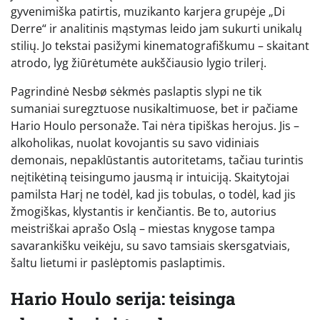
gyvenimiška patirtis, muzikanto karjera grupėje „Di
Derre“ ir analitinis mąstymas leido jam sukurti unikalų
stilių. Jo tekstai pasižymi kinematografiškumu – skaitant
atrodo, lyg žiūrėtumėte aukščiausio lygio trilerį.
Pagrindinė Nesbø sėkmės paslaptis slypi ne tik
sumaniai suregztuose nusikaltimuose, bet ir pačiame
Hario Houlo personaže. Tai nėra tipiškas herojus. Jis –
alkoholikas, nuolat kovojantis su savo vidiniais
demonais, nepaklūstantis autoritetams, tačiau turintis
neįtikėtiną teisingumo jausmą ir intuiciją. Skaitytojai
pamilsta Harį ne todėl, kad jis tobulas, o todėl, kad jis
žmogiškas, klystantis ir kenčiantis. Be to, autorius
meistriškai aprašo Oslą – miestas knygose tampa
savarankišku veikėju, su savo tamsiais skersgatviais,
šaltu lietumi ir paslėptomis paslaptimis.
Hario Houlo serija: teisinga