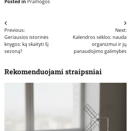
Posted in
Pramogos
Navigacija
Previous:
Next:
tarp
Geriausios istorinės
Kalendros sėklos: nauda
įrašų
knygos: ką skaityti šį
organizmui ir jų
sezoną?
panaudojimo galimybės
Rekomenduojami straipsniai