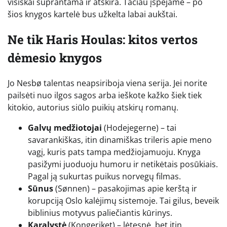
visiškai suprantama ir atskira. Tačiau įspėjame – po
šios knygos kartelė bus užkelta labai aukštai.
Ne tik Haris Houlas: kitos vertos
dėmesio knygos
Jo Nesbø talentas neapsiriboja viena serija. Jei norite
pailsėti nuo ilgos sagos arba ieškote kažko šiek tiek
kitokio, autorius siūlo puikių atskirų romanų.
Galvų medžiotojai
(Hodejegerne) – tai
savarankiškas, itin dinamiškas trileris apie meno
vagį, kuris pats tampa medžiojamuoju. Knyga
pasižymi juoduoju humoru ir netikėtais posūkiais.
Pagal ją sukurtas puikus norvegų filmas.
Sūnus
(Sønnen) – pasakojimas apie kerštą ir
korupciją Oslo kalėjimų sistemoje. Tai gilus, beveik
biblinius motyvus paliečiantis kūrinys.
Karalystė
(Kongeriket) – lėtesnė, bet itin