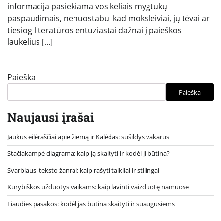
informacija pasiekiama vos keliais mygtukų
paspaudimais, nenuostabu, kad moksleiviai, jų tėvai ar
tiesiog literatūros entuziastai dažnai į paieškos
laukelius […]
Paieška
Paieška
Naujausi įrašai
Jaukūs eilėraščiai apie žiemą ir Kalėdas: sušildys vakarus
Stačiakampė diagrama: kaip ją skaityti ir kodėl ji būtina?
Svarbiausi teksto žanrai: kaip rašyti taikliai ir stilingai
Kūrybiškos užduotys vaikams: kaip lavinti vaizduotę namuose
Liaudies pasakos: kodėl jas būtina skaityti ir suaugusiems