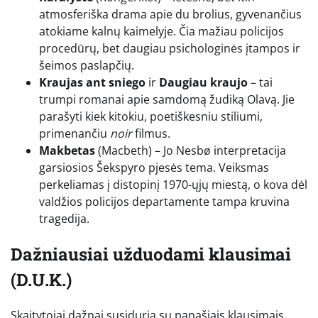
atmosferiška drama apie du brolius, gyvenančius
atokiame kalnų kaimelyje. Čia mažiau policijos
procedūrų, bet daugiau psichologinės įtampos ir
šeimos paslapčių.
Kraujas ant sniego
ir
Daugiau kraujo
– tai
trumpi romanai apie samdomą žudiką Olavą. Jie
parašyti kiek kitokiu, poetiškesniu stiliumi,
primenančiu
noir
filmus.
Makbetas
(Macbeth) – Jo Nesbø interpretacija
garsiosios Šekspyro pjesės tema. Veiksmas
perkeliamas į distopinį 1970-ųjų miestą, o kova dėl
valdžios policijos departamente tampa kruvina
tragedija.
Dažniausiai užduodami klausimai
(D.U.K.)
Skaitytojai dažnai susiduria su panašiais klausimais