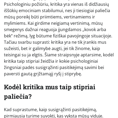
Psichologiniu požiūriu, kritika yra vienas iš didžiausių
iššūkių emociniam stabilumui, nes ji tiesiogiai paliečia
mūsų poreikį būti priimtiems, vertinamiems ir
mylimiems. Kai girdime neigiamą vertinimą, mūsų
smegenys dažnai reaguoja įjungdamos „kovok arba
bėk“ režimą, lyg būtume fiziškai pavojingoje situacijoje.
Tačiau svarbu suprasti: kritika yra ne tik įrankis mus
sužeisti, bet ir galimybė augti, jei tik žinome, kaip
teisingai su ja elgtis. Šiame straipsnyje aptarsime, kodėl
kritika taip stipriai žeidžia ir kokie psichologiniai
žingsniai padės susigrąžinti pasitikėjimą savimi bei
paversti gautą grįžtamąjį ryšį į stiprybę.
Kodėl kritika mus taip stipriai
paliečia?
Kad suprastume, kaip susigrąžinti pasitikėjimą,
pirmiausia turime suvokti, kas vyksta mūsų viduje.