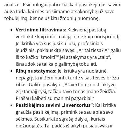
analizei. Psichologai pabrėžia, kad pasitikėjimas savimi
auga tada, kai mes prisiimame atsakomybę už savo
tobulėjimą, bet ne už kitų žmonių nuomonę.
Vertinimo filtravimas:
Kiekvieną pastabą
vertinkite kaip informaciją, o ne kaip nuosprendį.
Jei kritika yra susijusi su jūsų profesiniais
įgūdžiais, paklauskite savęs: „Ar tai tiesa? Ar galiu
iš to kažko išmokti?“ Jei atsakymas yra „taip“,
išnaudokite tai kaip galimybę tobulėti.
Ribų nustatymas:
Jei kritika yra nuolatinė,
nepagrįsta ir žeminanti, turite visas teises brėžti
ribas. Galite pasakyti: „Aš vertinu konstruktyvų
grįžtamąjį ryšį, tačiau tavo tonas mane žeidžia.
Prašau kalbėti su manimi pagarbiai.“
Pasitikėjimo savimi „inventorius“:
Kai kritika
graužia pasitikėjimą, priminkite sau apie savo
sėkmes. Susikurkite sąrašą dalykų, kuriais
didžiuojatės. Tai padės išlaikyti pusiausvyrą ir