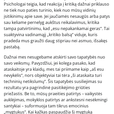
Psichologai teigia, kad reakcija į kritiką dažnai priklauso
ne tiek nuo paties turinio, kiek nuo mūsų vidinių
įsitikinimų apie save. Jei jaučiamės nesaugūs arba patys
sau keliame pernelyg aukštus reikalavimus, kritika
tampa patvirtinimu, kad „esu nepakankamai geras“. Tai
suaktyvina vadinamąjį „kritiko balsą“ viduje, kuris
pradeda mus graužti daug stipriau nei asmuo, išsakęs
pastabą.
Dažnai mes nesugebame atskirti savo tapatybės nuo
savo veiksmų. Pavyzdžiui, jei kolega pasako, kad
ataskaitoje yra klaidų, mes tai priimame kaip „aš esu
nevykėlis“, nors objektyviai tai tėra „ši ataskaita turi
techninių netikslumų“. Šis tapatybės susiliejimas su
rezultatu yra pagrindinė pasitikėjimo griūties
priežastis. Be to, mūsų praeities patirtys – vaikystės
auklėjimas, mokyklos patirtys ar ankstesni nesėkmingi
santykiai – suformuoja tam tikrus emocinius
„mygtukus“. Kai kažkas paspaudžia šį mygtuką