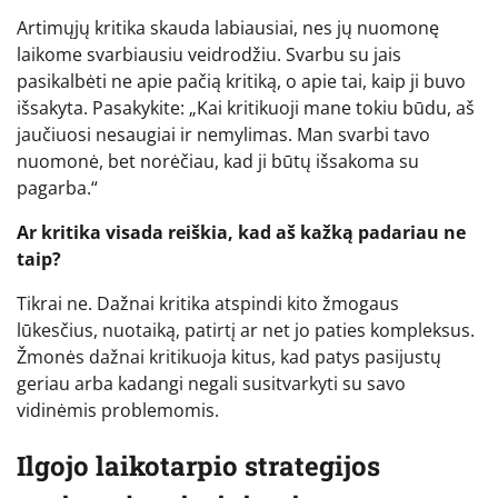
Artimųjų kritika skauda labiausiai, nes jų nuomonę
laikome svarbiausiu veidrodžiu. Svarbu su jais
pasikalbėti ne apie pačią kritiką, o apie tai, kaip ji buvo
išsakyta. Pasakykite: „Kai kritikuoji mane tokiu būdu, aš
jaučiuosi nesaugiai ir nemylimas. Man svarbi tavo
nuomonė, bet norėčiau, kad ji būtų išsakoma su
pagarba.“
Ar kritika visada reiškia, kad aš kažką padariau ne
taip?
Tikrai ne. Dažnai kritika atspindi kito žmogaus
lūkesčius, nuotaiką, patirtį ar net jo paties kompleksus.
Žmonės dažnai kritikuoja kitus, kad patys pasijustų
geriau arba kadangi negali susitvarkyti su savo
vidinėmis problemomis.
Ilgojo laikotarpio strategijos