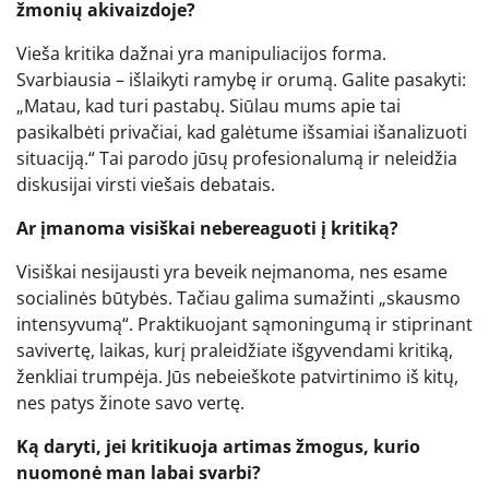
žmonių akivaizdoje?
Vieša kritika dažnai yra manipuliacijos forma.
Svarbiausia – išlaikyti ramybę ir orumą. Galite pasakyti:
„Matau, kad turi pastabų. Siūlau mums apie tai
pasikalbėti privačiai, kad galėtume išsamiai išanalizuoti
situaciją.“ Tai parodo jūsų profesionalumą ir neleidžia
diskusijai virsti viešais debatais.
Ar įmanoma visiškai nebereaguoti į kritiką?
Visiškai nesijausti yra beveik neįmanoma, nes esame
socialinės būtybės. Tačiau galima sumažinti „skausmo
intensyvumą“. Praktikuojant sąmoningumą ir stiprinant
savivertę, laikas, kurį praleidžiate išgyvendami kritiką,
ženkliai trumpėja. Jūs nebeieškote patvirtinimo iš kitų,
nes patys žinote savo vertę.
Ką daryti, jei kritikuoja artimas žmogus, kurio
nuomonė man labai svarbi?