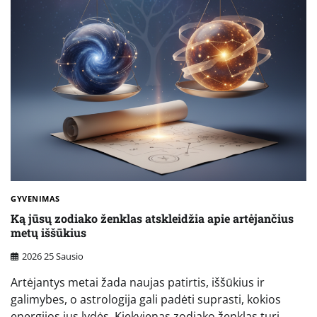
GYVENIMAS
Ką jūsų zodiako ženklas atskleidžia apie artėjančius
metų iššūkius
2026 25 Sausio
Artėjantys metai žada naujas patirtis, iššūkius ir
galimybes, o astrologija gali padėti suprasti, kokios
energijos jus lydės. Kiekvienas zodiako ženklas turi