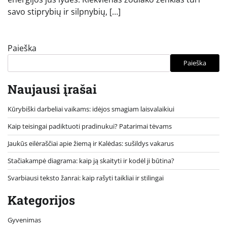
savo stiprybių ir silpnybių, […]
Paieška
Paieška
Naujausi įrašai
Kūrybiški darbeliai vaikams: idėjos smagiam laisvalaikiui
Kaip teisingai padiktuoti pradinukui? Patarimai tėvams
Jaukūs eilėraščiai apie žiemą ir Kalėdas: sušildys vakarus
Stačiakampė diagrama: kaip ją skaityti ir kodėl ji būtina?
Svarbiausi teksto žanrai: kaip rašyti taikliai ir stilingai
Kategorijos
Gyvenimas