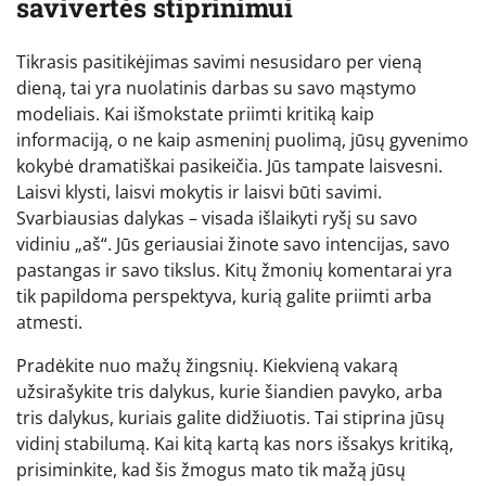
savivertės stiprinimui
Tikrasis pasitikėjimas savimi nesusidaro per vieną
dieną, tai yra nuolatinis darbas su savo mąstymo
modeliais. Kai išmokstate priimti kritiką kaip
informaciją, o ne kaip asmeninį puolimą, jūsų gyvenimo
kokybė dramatiškai pasikeičia. Jūs tampate laisvesni.
Laisvi klysti, laisvi mokytis ir laisvi būti savimi.
Svarbiausias dalykas – visada išlaikyti ryšį su savo
vidiniu „aš“. Jūs geriausiai žinote savo intencijas, savo
pastangas ir savo tikslus. Kitų žmonių komentarai yra
tik papildoma perspektyva, kurią galite priimti arba
atmesti.
Pradėkite nuo mažų žingsnių. Kiekvieną vakarą
užsirašykite tris dalykus, kurie šiandien pavyko, arba
tris dalykus, kuriais galite didžiuotis. Tai stiprina jūsų
vidinį stabilumą. Kai kitą kartą kas nors išsakys kritiką,
prisiminkite, kad šis žmogus mato tik mažą jūsų