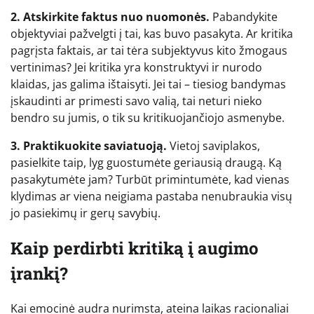
2. Atskirkite faktus nuo nuomonės.
Pabandykite
objektyviai pažvelgti į tai, kas buvo pasakyta. Ar kritika
pagrįsta faktais, ar tai tėra subjektyvus kito žmogaus
vertinimas? Jei kritika yra konstruktyvi ir nurodo
klaidas, jas galima ištaisyti. Jei tai – tiesiog bandymas
įskaudinti ar primesti savo valią, tai neturi nieko
bendro su jumis, o tik su kritikuojančiojo asmenybe.
3. Praktikuokite saviatuoją.
Vietoj saviplakos,
pasielkite taip, lyg guostumėte geriausią draugą. Ką
pasakytumėte jam? Turbūt primintumėte, kad vienas
klydimas ar viena neigiama pastaba nenubraukia visų
jo pasiekimų ir gerų savybių.
Kaip perdirbti kritiką į augimo
įrankį?
Kai emocinė audra nurimsta, ateina laikas racionaliai