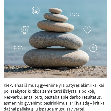
Kiekvienas iš mūsų gyvenime yra patyręs akimirką, kai
po išsakytos kritikos žemė tarsi išslysta iš po kojų.
Nesvarbu, ar tai būtų pastaba apie darbo rezultatus,
asmeninio gyvenimo pasirinkimus, ar išvaizdą – kritika
dažnai palieka gilų įspaudą mūsų savivertei.