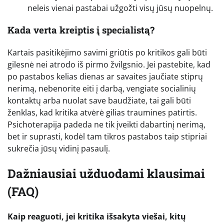
neleis vienai pastabai užgožti visų jūsų nuopelnų.
Kada verta kreiptis į specialistą?
Kartais pasitikėjimo savimi griūtis po kritikos gali būti
gilesnė nei atrodo iš pirmo žvilgsnio. Jei pastebite, kad
po pastabos kelias dienas ar savaites jaučiate stiprų
nerimą, nebenorite eiti į darbą, vengiate socialinių
kontaktų arba nuolat save baudžiate, tai gali būti
ženklas, kad kritika atvėrė gilias traumines patirtis.
Psichoterapija padeda ne tik įveikti dabartinį nerimą,
bet ir suprasti, kodėl tam tikros pastabos taip stipriai
sukrečia jūsų vidinį pasaulį.
Dažniausiai užduodami klausimai
(FAQ)
Kaip reaguoti, jei kritika išsakyta viešai, kitų