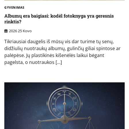
GYVENIMAS
Albumų era baigiasi: kodėl fotoknyga yra geresnis
rinktis?
2026 25 Kovo
Tikriausiai daugelis iš mūsų vis dar turime tų senų,
didžiulių nuotraukų albumų, gulinčių giliai spintose ar
palėpėse. Jų plastikinės kišenėlės laikui bėgant
pagelsta, o nuotraukos […]