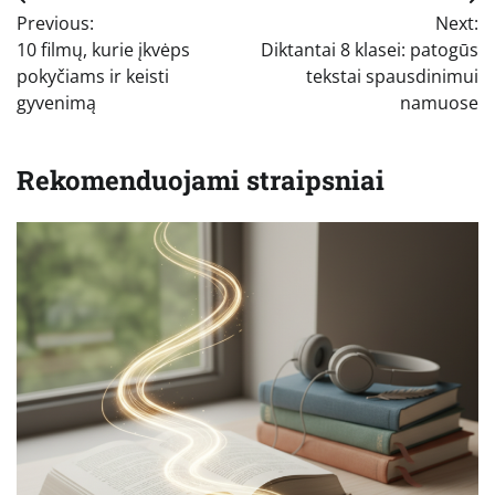
Navigacija
Previous:
Next:
tarp
10 filmų, kurie įkvėps
Diktantai 8 klasei: patogūs
įrašų
pokyčiams ir keisti
tekstai spausdinimui
gyvenimą
namuose
Rekomenduojami straipsniai