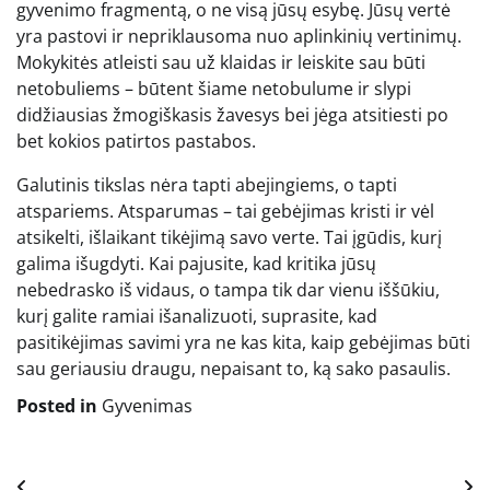
gyvenimo fragmentą, o ne visą jūsų esybę. Jūsų vertė
yra pastovi ir nepriklausoma nuo aplinkinių vertinimų.
Mokykitės atleisti sau už klaidas ir leiskite sau būti
netobuliems – būtent šiame netobulume ir slypi
didžiausias žmogiškasis žavesys bei jėga atsitiesti po
bet kokios patirtos pastabos.
Galutinis tikslas nėra tapti abejingiems, o tapti
atspariems. Atsparumas – tai gebėjimas kristi ir vėl
atsikelti, išlaikant tikėjimą savo verte. Tai įgūdis, kurį
galima išugdyti. Kai pajusite, kad kritika jūsų
nebedrasko iš vidaus, o tampa tik dar vienu iššūkiu,
kurį galite ramiai išanalizuoti, suprasite, kad
pasitikėjimas savimi yra ne kas kita, kaip gebėjimas būti
sau geriausiu draugu, nepaisant to, ką sako pasaulis.
Posted in
Gyvenimas