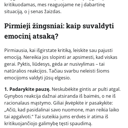
kritikuodamas, mes reaguojame ne į dabartinę
situaciją, o į senas žaizdas.
Pirmieji žingsniai: kaip suvaldyti
emocinį atsaką?
Pirmiausia, kai išgirstate kritiką, leiskite sau pajusti
emociją. Nereikia jos slopinti ar apsimesti, kad viskas
gerai. Pyktis, liūdesys, gėda ar nusivylimas – tai
natūralios reakcijos. Tačiau svarbu neleisti šioms
emocijoms valdyti jūsų elgesio.
1. Padarykite pauzę.
Neskubėkite gintis ar pulti atgal.
Gynybos reakcija dažnai atsiranda iš baimės, o ne iš
racionalaus mąstymo. Giliai įkvėpkite ir pasakykite:
„Ačiū, kad pasidalinai savo nuomone, man reikia laiko
tai apgalvoti.“ Tai suteikia jums erdvės ir atima iš
kritikuojančiojo galimybę tęsti spaudimą.