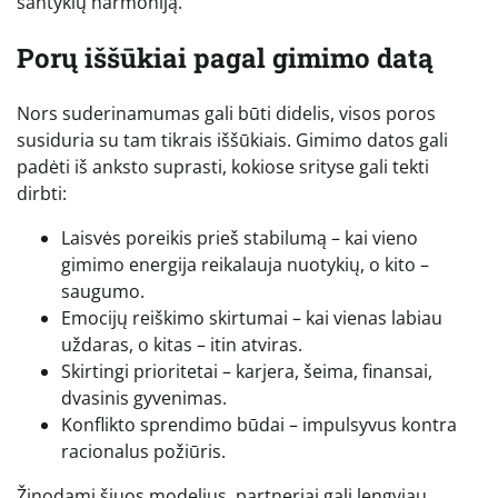
santykių harmoniją.
Porų iššūkiai pagal gimimo datą
Nors suderinamumas gali būti didelis, visos poros
susiduria su tam tikrais iššūkiais. Gimimo datos gali
padėti iš anksto suprasti, kokiose srityse gali tekti
dirbti:
Laisvės poreikis prieš stabilumą – kai vieno
gimimo energija reikalauja nuotykių, o kito –
saugumo.
Emocijų reiškimo skirtumai – kai vienas labiau
uždaras, o kitas – itin atviras.
Skirtingi prioritetai – karjera, šeima, finansai,
dvasinis gyvenimas.
Konflikto sprendimo būdai – impulsyvus kontra
racionalus požiūris.
Žinodami šiuos modelius, partneriai gali lengviau