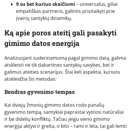
9 su bet kuriuo skaičiumi
– universalus, giliai
empatiškas partneris, galintis prisitaikyti prie
įvairių santykių dinamikų.
Ką apie poros ateitį gali pasakyti
gimimo datos energija
Analizuojant suderinamumą pagal gimimo datą, galima
atskleisti ne tik dabartines santykių savybes, bet ir
galimus ateities scenarijus. Štai keli aspektai, kuriuos
atskleidžia šis metodas:
Bendras gyvenimo tempas
Kai dviejų žmonių gimimo datos rodo panašų
gyvenimo tempą, santykiai paprastai vystosi natūraliai
ir be didelių konfliktų. Tačiau jeigu vieno gimimo
energija aktyvi ir greita, o kito – rami ir lėta, tai gali lemti