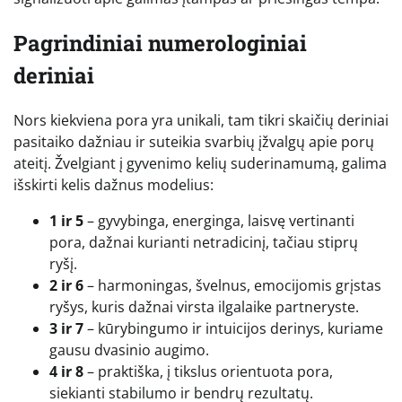
Pagrindiniai numerologiniai
deriniai
Nors kiekviena pora yra unikali, tam tikri skaičių deriniai
pasitaiko dažniau ir suteikia svarbių įžvalgų apie porų
ateitį. Žvelgiant į gyvenimo kelių suderinamumą, galima
išskirti kelis dažnus modelius:
1 ir 5
– gyvybinga, energinga, laisvę vertinanti
pora, dažnai kurianti netradicinį, tačiau stiprų
ryšį.
2 ir 6
– harmoningas, švelnus, emocijomis grįstas
ryšys, kuris dažnai virsta ilgalaike partneryste.
3 ir 7
– kūrybingumo ir intuicijos derinys, kuriame
gausu dvasinio augimo.
4 ir 8
– praktiška, į tikslus orientuota pora,
siekianti stabilumo ir bendrų rezultatų.