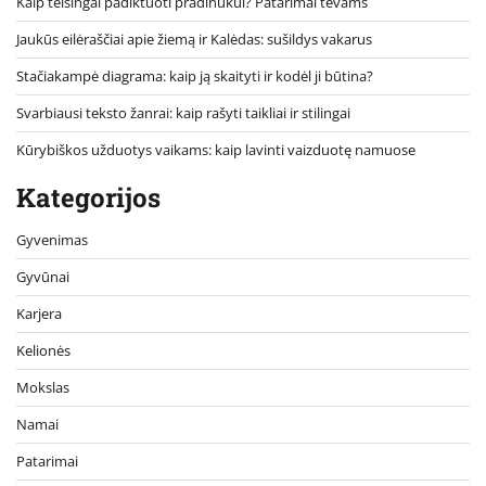
Kaip teisingai padiktuoti pradinukui? Patarimai tėvams
Jaukūs eilėraščiai apie žiemą ir Kalėdas: sušildys vakarus
Stačiakampė diagrama: kaip ją skaityti ir kodėl ji būtina?
Svarbiausi teksto žanrai: kaip rašyti taikliai ir stilingai
Kūrybiškos užduotys vaikams: kaip lavinti vaizduotę namuose
Kategorijos
Gyvenimas
Gyvūnai
Karjera
Kelionės
Mokslas
Namai
Patarimai