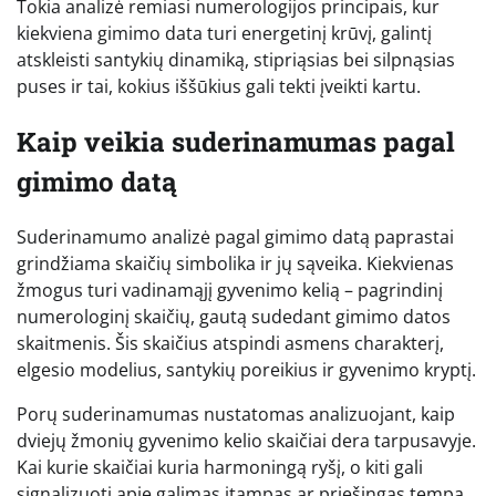
Tokia analizė remiasi numerologijos principais, kur
kiekviena gimimo data turi energetinį krūvį, galintį
atskleisti santykių dinamiką, stipriąsias bei silpnąsias
puses ir tai, kokius iššūkius gali tekti įveikti kartu.
Kaip veikia suderinamumas pagal
gimimo datą
Suderinamumo analizė pagal gimimo datą paprastai
grindžiama skaičių simbolika ir jų sąveika. Kiekvienas
žmogus turi vadinamąjį gyvenimo kelią – pagrindinį
numerologinį skaičių, gautą sudedant gimimo datos
skaitmenis. Šis skaičius atspindi asmens charakterį,
elgesio modelius, santykių poreikius ir gyvenimo kryptį.
Porų suderinamumas nustatomas analizuojant, kaip
dviejų žmonių gyvenimo kelio skaičiai dera tarpusavyje.
Kai kurie skaičiai kuria harmoningą ryšį, o kiti gali
signalizuoti apie galimas įtampas ar priešingas tempa.