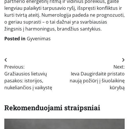
partnerio energetinį ritmą ir vidinius poreikius, galite
lengviau palaikyti tarpusavio ryšį, išspręsti konfliktus ir
kurti tvirtą ateitį. Numerologija padeda ne prognozuoti,
o geriau suprasti – o tai dažnai yra svarbiausias
žingsnis į harmoningus, brandžius santykius.
Posted in
Gyvenimas
Navigacija
Previous:
Next:
tarp
Gražiausios lietuvių
Ieva Daugirdaitė pristato
įrašų
pasakos: istorijos,
naują požiūrį į šiuolaikinę
nukeliančios į vaikystę
kūrybą
Rekomenduojami straipsniai