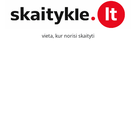
Skip
to
content
vieta, kur norisi skaityti