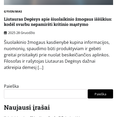
GYVENIMAS
Liutauras Degėsys apie šiuolaikinio žmogaus iššūkius:
kodėl svarbu nepamiršti kritinio mąstymo
2025 28 Gruodžio
Šiuolaikinio žmogaus kasdienybė kupina informacijos,
nuomonių, spaudimo būti produktyviam ir gebėti
greitai prisitaikyti prie nuolat besikeičiančios aplinkos.
Filosofas ir rašytojas Liutauras Degėsys dažnai
atkreipia dėmesį […]
Paieška
Paieška
Naujausi įrašai