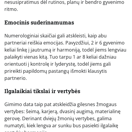
nesusipratimus dėl rutinos, planų ir bendro gyvenimo
ritmo.
Emocinis suderinamumas
Numerologiniai skaičiai gali atskleisti, kaip abu
partneriai reiškia emocijas. Pavyzdžiui, 2 ir 6 gyvenimo
keliai linkę į jautrumą ir harmoniją, todėl jiems lengviau
palaikyti vienas kitą. Tuo tarpu 1 ar 8 keliai dažniau
orientuoti į kontrolę ir lyderystę, todėl jiems gali
prireikti papildomų pastangų išmokti klausytis
partnerio.
Ilgalaikiai tikslai ir vertybės
Gimimo data taip pat atskleidžia gilesnes žmogaus
vertybes: šeimą, karjerą, dvasinį augimą, materialinę
gerovę. Derinant dviejų žmonių vertybes, galima
numatyti, kiek lengva ar sunku bus pasiekti ilgalaikę