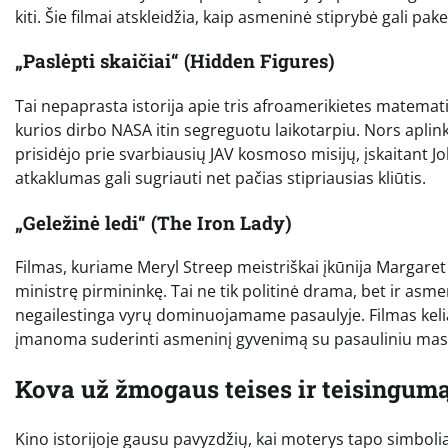
kiti. Šie filmai atskleidžia, kaip asmeninė stiprybė gali pake
„Paslėpti skaičiai“ (Hidden Figures)
Tai nepaprasta istorija apie tris afroamerikietes matema
kurios dirbo NASA itin segreguotu laikotarpiu. Nors aplin
prisidėjo prie svarbiausių JAV kosmoso misijų, įskaitant Jo
atkaklumas gali sugriauti net pačias stipriausias kliūtis.
„Geležinė ledi“ (The Iron Lady)
Filmas, kuriame Meryl Streep meistriškai įkūnija Margaret 
ministrę pirmininkę. Tai ne tik politinė drama, bet ir asme
negailestinga vyrų dominuojamame pasaulyje. Filmas kelia 
įmanoma suderinti asmeninį gyvenimą su pasauliniu mast
Kova už žmogaus teises ir teisingum
Kino istorijoje gausu pavyzdžių, kai moterys tapo simbolia