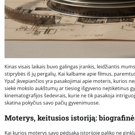
Kinas visais laikais buvo galingas įrankis, leidžiantis mum
stiprybės iš jų pergalių. Kai kalbame apie filmus, paremtu
Ypač įkvepiančios yra pasakojimai apie moteris, kurios 
siekė mokslo aukštumų ar tiesiog išgyveno neįtikėtinus g
kinematografijos šedevrais, kurie ne tik pasakoja intriguoja
skatina pokyčius savo pačių gyvenimuose.
Moterys, keitusios istoriją: biografi
Kai kurios moterys savo pėdsaką istorijoje paliko ne ginkla