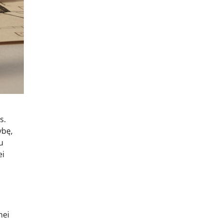
s.
ybę,
u
ei
nei