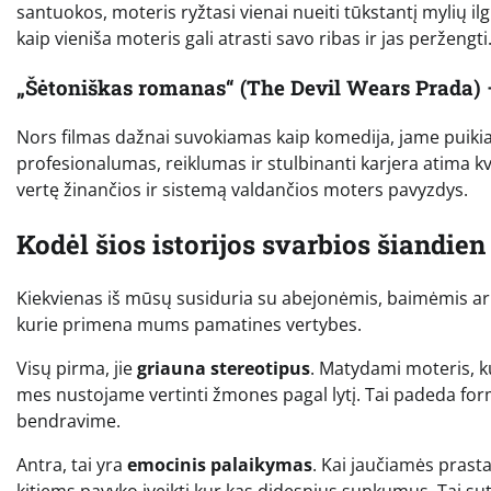
santuokos, moteris ryžtasi vienai nueiti tūkstantį mylių ilgi
kaip vieniša moteris gali atrasti savo ribas ir jas peržengti
„Šėtoniškas romanas“ (The Devil Wears Prada) 
Nors filmas dažnai suvokiamas kaip komedija, jame puikiai
profesionalumas, reiklumas ir stulbinanti karjera atima kv
vertę žinančios ir sistemą valdančios moters pavyzdys.
Kodėl šios istorijos svarbios šiandien
Kiekvienas iš mūsų susiduria su abejonėmis, baimėmis ar ne
kurie primena mums pamatines vertybes.
Visų pirma, jie
griauna stereotipus
. Matydami moteris, ku
mes nustojame vertinti žmones pagal lytį. Tai padeda for
bendravime.
Antra, tai yra
emocinis palaikymas
. Kai jaučiamės prastai