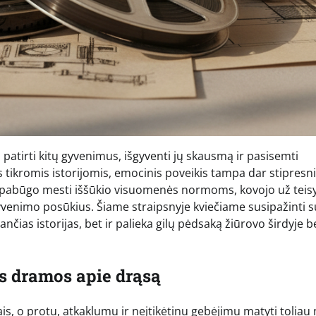
s patirti kitų gyvenimus, išgyventi jų skausmą ir pasisemti
s tikromis istorijomis, emocinis poveikis tampa dar stipresni
nepabūgo mesti iššūkio visuomenės normoms, kovojo už teis
yvenimo posūkius. Šiame straipsnyje kviečiame susipažinti s
nčias istorijas, bet ir palieka gilų pėdsaką žiūrovo širdyje b
nės dramos apie drąsą
is, o protu, atkaklumu ir neįtikėtinu gebėjimu matyti toliau 