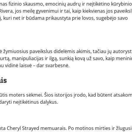
as fizinio skausmo, emocinių audrų ir neįtikėtino kūrybinio
Rivera, jos meilę gyvenimui ir tai, kaip kiekvienas jos paveiks
erį, kuri net ir būdama prikaustyta prie lovos, sugebėjo savo
žymiuosius paveikslus didelėmis akimis, tačiau jų autorys
murtą, manipuliacijas ir ilgą, sunkią kovą už savo, kaip menini
u vidinė laisvė – dar svarbesnė.
nis
tis moters sėkmei. Šios istorijos įrodo, kad būtent atsako
aryti neįtikėtinus dalykus.
remta Cheryl Strayed memuarais. Po motinos mirties ir žlugus