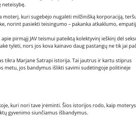
ę neteisybę.
a moterį, kuri sugebėjo nugalėti milžinišką korporaciją, terš
ininke, norint pasiekti teisingumo – pakanka atkaklumo, empatij
apie pirmąjį JAV teismui pateiktą kolektyvinį ieškinį dėl seks
kė tylėti, nors jos kova kainavo daug pastangų ne tik jai pač
s tikra Marjane Satrapi istorija. Tai jautrus ir kartu stiprus
 metu, jos bandymus išlikti savimi sudėtingoje politinėje
je, kuri nori tave įrėminti. Šios istorijos rodo, kaip moterys
įveiktų gyvenimo siunčiamus išbandymus.