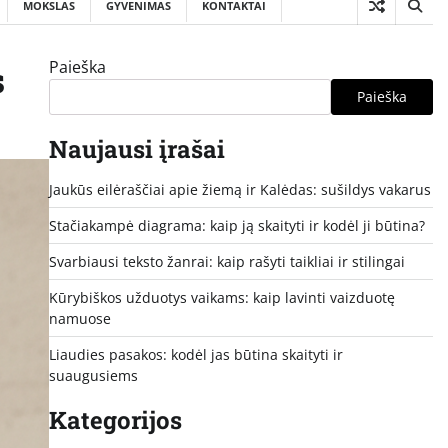
MOKSLAS
GYVENIMAS
KONTAKTAI
Paieška
s
Paieška
Naujausi įrašai
Jaukūs eilėraščiai apie žiemą ir Kalėdas: sušildys vakarus
Stačiakampė diagrama: kaip ją skaityti ir kodėl ji būtina?
Svarbiausi teksto žanrai: kaip rašyti taikliai ir stilingai
Kūrybiškos užduotys vaikams: kaip lavinti vaizduotę
namuose
Liaudies pasakos: kodėl jas būtina skaityti ir
suaugusiems
Kategorijos