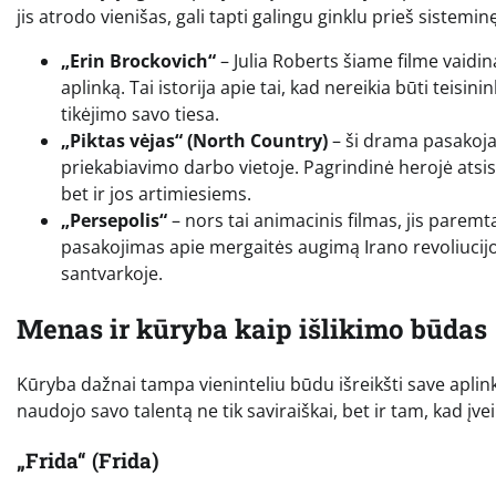
jis atrodo vienišas, gali tapti galingu ginklu prieš sistemin
„Erin Brockovich“
– Julia Roberts šiame filme vaidin
aplinką. Tai istorija apie tai, kad nereikia būti teis
tikėjimo savo tiesa.
„Piktas vėjas“ (North Country)
– ši drama pasakoja 
priekabiavimo darbo vietoje. Pagrindinė herojė atsisa
bet ir jos artimiesiems.
„Persepolis“
– nors tai animacinis filmas, jis paremta
pasakojimas apie mergaitės augimą Irano revoliucijos
santvarkoje.
Menas ir kūryba kaip išlikimo būdas
Kūryba dažnai tampa vieninteliu būdu išreikšti save aplinko
naudojo savo talentą ne tik saviraiškai, bet ir tam, kad 
„Frida“ (Frida)