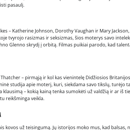
isti pasaulį.
tikes – Katherine Johnson, Dorothy Vaughan ir Mary Jackson,
koje tvyrojo rasizmas ir seksizmas, šios moterys savo intele
hno Glenno skrydį į orbitą. Filmas puikiai parodo, kad talent
Thatcher – pirmąją ir kol kas vienintelę Didžiosios Britanijo
ninė studija apie moterį, kuri, siekdama savo tikslų, turėjo t
klausimą – kokią kainą tenka sumokėti už valdžią ir ar iš ti
u reikšminga veikla.
ą
is kovos už teisingumą. Jų istorijos moko mus, kad balsas, ne