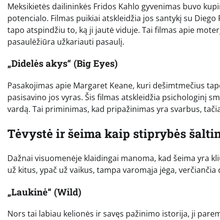
Meksikietės dailininkės Fridos Kahlo gyvenimas buvo kupin
potencialo. Filmas puikiai atskleidžia jos santykį su Diego 
tapo atspindžiu to, ką ji jautė viduje. Tai filmas apie mot
pasaulėžiūra užkariauti pasaulį.
„Didelės akys“ (Big Eyes)
Pasakojimas apie Margaret Keane, kuri dešimtmečius tapė 
pasisavino jos vyras. Šis filmas atskleidžia psichologinį s
vardą. Tai priminimas, kad pripažinimas yra svarbus, tačia
Tėvystė ir šeima kaip stiprybės šalti
Dažnai visuomenėje klaidingai manoma, kad šeima yra kliū
už kitus, ypač už vaikus, tampa varomąja jėga, verčiančia d
„Laukinė“ (Wild)
Nors tai labiau kelionės ir savęs pažinimo istorija, ji pa