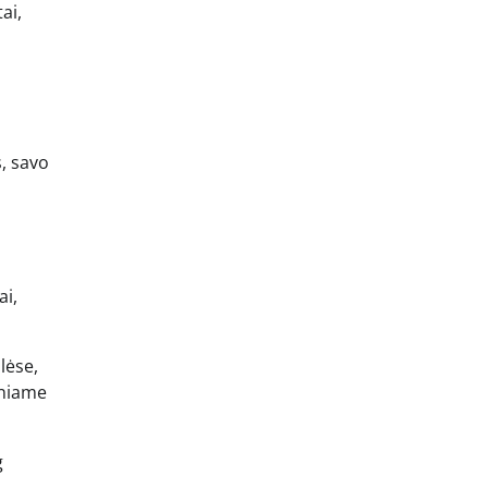
ai,
s, savo
ai,
lėse,
eniame
g