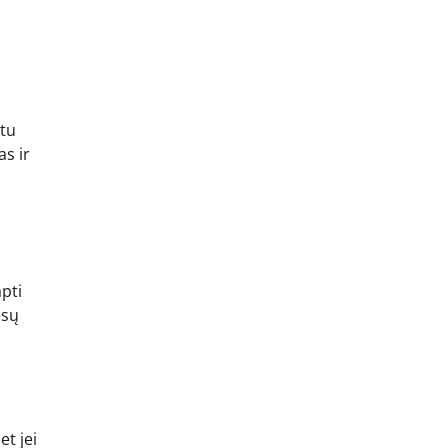
ktu
as ir
s
apti
esų
t jei