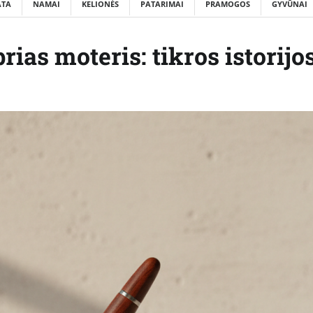
ATA
NAMAI
KELIONĖS
PATARIMAI
PRAMOGOS
GYVŪNAI
rias moteris: tikros istorijo