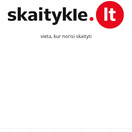
vieta, kur norisi skaityti