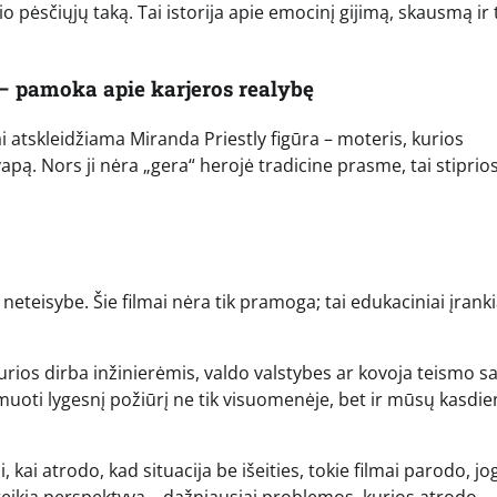
o pėsčiųjų taką. Tai istorija apie emocinį gijimą, skausmą ir t
.
– pamoka apie karjeros realybę
 atskleidžiama Miranda Priestly figūra – moteris, kurios
apą. Nors ji nėra „gera“ herojė tradicine prasme, tai stiprio
teisybe. Šie filmai nėra tik pramoga; tai edukaciniai įranki
rios dirba inžinierėmis, valdo valstybes ar kovoja teismo sa
muoti lygesnį požiūrį ne tik visuomenėje, bet ir mūsų kasdi
, kai atrodo, kad situacija be išeities, tokie filmai parodo, jo