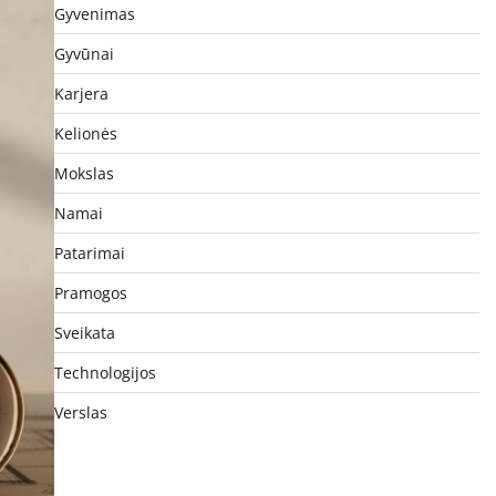
Gyvenimas
Gyvūnai
Karjera
Kelionės
Mokslas
Namai
Patarimai
Pramogos
Sveikata
Technologijos
Verslas