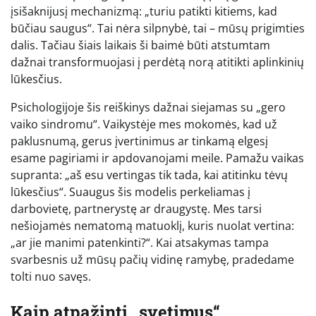
įsišaknijusį mechanizmą: „turiu patikti kitiems, kad
būčiau saugus“. Tai nėra silpnybė, tai – mūsų prigimties
dalis. Tačiau šiais laikais ši baimė būti atstumtam
dažnai transformuojasi į perdėtą norą atitikti aplinkinių
lūkesčius.
Psichologijoje šis reiškinys dažnai siejamas su „gero
vaiko sindromu“. Vaikystėje mes mokomės, kad už
paklusnumą, gerus įvertinimus ar tinkamą elgesį
esame pagiriami ir apdovanojami meile. Pamažu vaikas
supranta: „aš esu vertingas tik tada, kai atitinku tėvų
lūkesčius“. Suaugus šis modelis perkeliamas į
darbovietę, partnerystę ar draugystę. Mes tarsi
nešiojamės nematomą matuoklį, kuris nuolat vertina:
„ar jie manimi patenkinti?“. Kai atsakymas tampa
svarbesnis už mūsų pačių vidinę ramybę, pradedame
tolti nuo savęs.
Kaip atpažinti „svetimus“