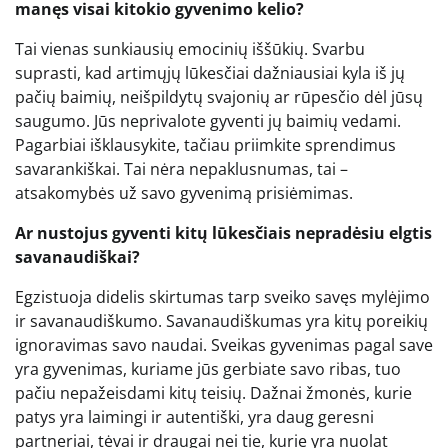
manęs visai kitokio gyvenimo kelio?
Tai vienas sunkiausių emocinių iššūkių. Svarbu
suprasti, kad artimųjų lūkesčiai dažniausiai kyla iš jų
pačių baimių, neišpildytų svajonių ar rūpesčio dėl jūsų
saugumo. Jūs neprivalote gyventi jų baimių vedami.
Pagarbiai išklausykite, tačiau priimkite sprendimus
savarankiškai. Tai nėra nepaklusnumas, tai –
atsakomybės už savo gyvenimą prisiėmimas.
Ar nustojus gyventi kitų lūkesčiais nepradėsiu elgtis
savanaudiškai?
Egzistuoja didelis skirtumas tarp sveiko savęs mylėjimo
ir savanaudiškumo. Savanaudiškumas yra kitų poreikių
ignoravimas savo naudai. Sveikas gyvenimas pagal save
yra gyvenimas, kuriame jūs gerbiate savo ribas, tuo
pačiu nepažeisdami kitų teisių. Dažnai žmonės, kurie
patys yra laimingi ir autentiški, yra daug geresni
partneriai, tėvai ir draugai nei tie, kurie yra nuolat