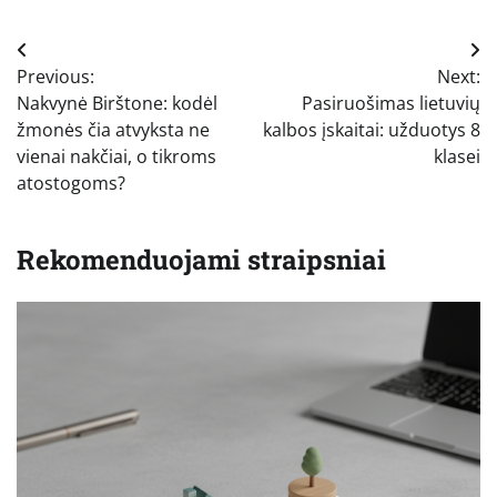
Navigacija
Previous:
Next:
tarp
Nakvynė Birštone: kodėl
Pasiruošimas lietuvių
įrašų
žmonės čia atvyksta ne
kalbos įskaitai: užduotys 8
vienai nakčiai, o tikroms
klasei
atostogoms?
Rekomenduojami straipsniai