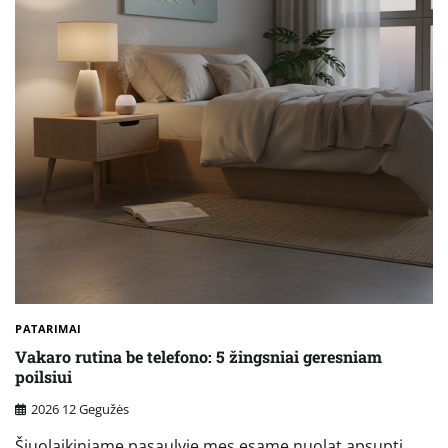
PATARIMAI
Vakaro rutina be telefono: 5 žingsniai geresniam
poilsiui
2026 12 Gegužės
Šiuolaikiniame pasaulyje mes esame nuolat apsupti