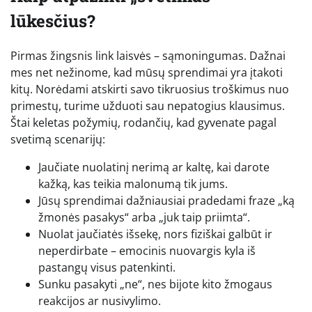
lūkesčius?
Pirmas žingsnis link laisvės – sąmoningumas. Dažnai
mes net nežinome, kad mūsų sprendimai yra įtakoti
kitų. Norėdami atskirti savo tikruosius troškimus nuo
primestų, turime užduoti sau nepatogius klausimus.
Štai keletas požymių, rodančių, kad gyvenate pagal
svetimą scenarijų:
Jaučiate nuolatinį nerimą ar kaltę, kai darote
kažką, kas teikia malonumą tik jums.
Jūsų sprendimai dažniausiai pradedami fraze „ką
žmonės pasakys“ arba „juk taip priimta“.
Nuolat jaučiatės išsekę, nors fiziškai galbūt ir
neperdirbate – emocinis nuovargis kyla iš
pastangų visus patenkinti.
Sunku pasakyti „ne“, nes bijote kito žmogaus
reakcijos ar nusivylimo.