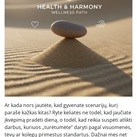
Ar kada nors jautėte, kad gyvenate scenarijų, kurį
parašė kažkas kitas? Ryte keliatės ne todėl, kad jaučiate
įkvėpimą pradėti dieną, o todėl, kad reikia suspėti atlikti
darbus, kuriuos „turėtumėte“ daryti pagal visuomenės,
tėvų ar kolegų primestus standartus. Dažnai mes net