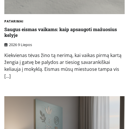
PATARIMAI
Saugus eismas vaikams: kaip apsaugoti mažuosius
kelyje
2026 9 Liepos
Kiekvienas tėvas žino tą nerimą, kai vaikas pirmą kartą
žengia į gatvę be palydos ar tiesiog savarankiškai
keliauja į mokyklą. Eismas mūsų miestuose tampa vis
[…]