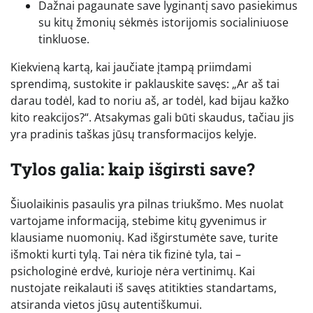
Dažnai pagaunate save lyginantį savo pasiekimus
su kitų žmonių sėkmės istorijomis socialiniuose
tinkluose.
Kiekvieną kartą, kai jaučiate įtampą priimdami
sprendimą, sustokite ir paklauskite savęs: „Ar aš tai
darau todėl, kad to noriu aš, ar todėl, kad bijau kažko
kito reakcijos?“. Atsakymas gali būti skaudus, tačiau jis
yra pradinis taškas jūsų transformacijos kelyje.
Tylos galia: kaip išgirsti save?
Šiuolaikinis pasaulis yra pilnas triukšmo. Mes nuolat
vartojame informaciją, stebime kitų gyvenimus ir
klausiame nuomonių. Kad išgirstumėte save, turite
išmokti kurti tylą. Tai nėra tik fizinė tyla, tai –
psichologinė erdvė, kurioje nėra vertinimų. Kai
nustojate reikalauti iš savęs atitikties standartams,
atsiranda vietos jūsų autentiškumui.