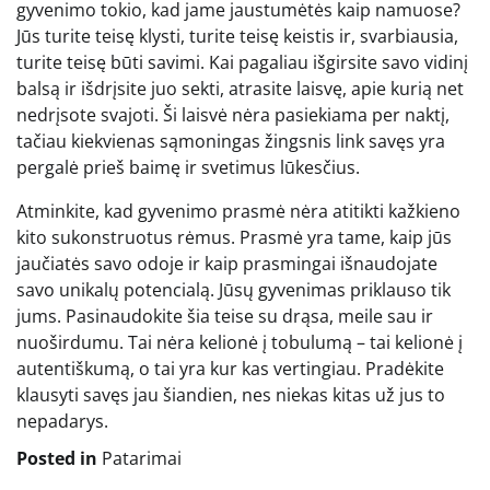
gyvenimo tokio, kad jame jaustumėtės kaip namuose?
Jūs turite teisę klysti, turite teisę keistis ir, svarbiausia,
turite teisę būti savimi. Kai pagaliau išgirsite savo vidinį
balsą ir išdrįsite juo sekti, atrasite laisvę, apie kurią net
nedrįsote svajoti. Ši laisvė nėra pasiekiama per naktį,
tačiau kiekvienas sąmoningas žingsnis link savęs yra
pergalė prieš baimę ir svetimus lūkesčius.
Atminkite, kad gyvenimo prasmė nėra atitikti kažkieno
kito sukonstruotus rėmus. Prasmė yra tame, kaip jūs
jaučiatės savo odoje ir kaip prasmingai išnaudojate
savo unikalų potencialą. Jūsų gyvenimas priklauso tik
jums. Pasinaudokite šia teise su drąsa, meile sau ir
nuoširdumu. Tai nėra kelionė į tobulumą – tai kelionė į
autentiškumą, o tai yra kur kas vertingiau. Pradėkite
klausyti savęs jau šiandien, nes niekas kitas už jus to
nepadarys.
Posted in
Patarimai