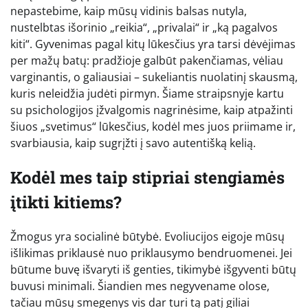
nepastebime, kaip mūsų vidinis balsas nutyla,
nustelbtas išorinio „reikia“, „privalai“ ir „ką pagalvos
kiti“. Gyvenimas pagal kitų lūkesčius yra tarsi dėvėjimas
per mažų batų: pradžioje galbūt pakenčiamas, vėliau
varginantis, o galiausiai – sukeliantis nuolatinį skausmą,
kuris neleidžia judėti pirmyn. Šiame straipsnyje kartu
su psichologijos įžvalgomis nagrinėsime, kaip atpažinti
šiuos „svetimus“ lūkesčius, kodėl mes juos priimame ir,
svarbiausia, kaip sugrįžti į savo autentišką kelią.
Kodėl mes taip stipriai stengiamės
įtikti kitiems?
Žmogus yra socialinė būtybė. Evoliucijos eigoje mūsų
išlikimas priklausė nuo priklausymo bendruomenei. Jei
būtume buvę išvaryti iš genties, tikimybė išgyventi būtų
buvusi minimali. Šiandien mes negyvename olose,
tačiau mūsų smegenys vis dar turi tą patį giliai