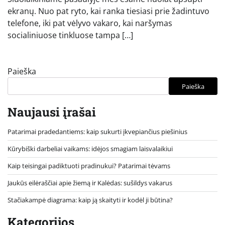
ekranų. Nuo pat ryto, kai ranka tiesiasi prie žadintuvo
telefone, iki pat vėlyvo vakaro, kai naršymas
socialiniuose tinkluose tampa […]
Paieška
Paieška
Naujausi įrašai
Patarimai pradedantiems: kaip sukurti įkvepiančius piešinius
Kūrybiški darbeliai vaikams: idėjos smagiam laisvalaikiui
Kaip teisingai padiktuoti pradinukui? Patarimai tėvams
Jaukūs eilėraščiai apie žiemą ir Kalėdas: sušildys vakarus
Stačiakampė diagrama: kaip ją skaityti ir kodėl ji būtina?
Kategorijos