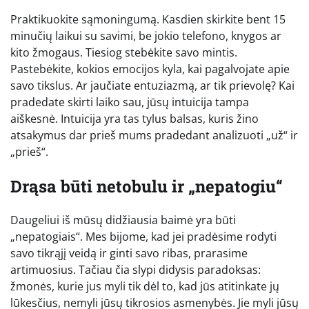
Praktikuokite sąmoningumą. Kasdien skirkite bent 15
minučių laikui su savimi, be jokio telefono, knygos ar
kito žmogaus. Tiesiog stebėkite savo mintis.
Pastebėkite, kokios emocijos kyla, kai pagalvojate apie
savo tikslus. Ar jaučiate entuziazmą, ar tik prievolę? Kai
pradedate skirti laiko sau, jūsų intuicija tampa
aiškesnė. Intuicija yra tas tylus balsas, kuris žino
atsakymus dar prieš mums pradedant analizuoti „už“ ir
„prieš“.
Drąsa būti netobulu ir „nepatogiu“
Daugeliui iš mūsų didžiausia baimė yra būti
„nepatogiais“. Mes bijome, kad jei pradėsime rodyti
savo tikrąjį veidą ir ginti savo ribas, prarasime
artimuosius. Tačiau čia slypi didysis paradoksas:
žmonės, kurie jus myli tik dėl to, kad jūs atitinkate jų
lūkesčius, nemyli jūsų tikrosios asmenybės. Jie myli jūsų