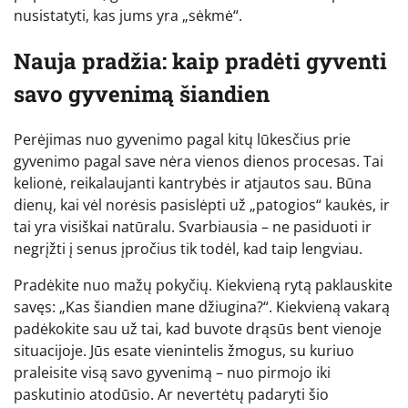
nusistatyti, kas jums yra „sėkmė“.
Nauja pradžia: kaip pradėti gyventi
savo gyvenimą šiandien
Perėjimas nuo gyvenimo pagal kitų lūkesčius prie
gyvenimo pagal save nėra vienos dienos procesas. Tai
kelionė, reikalaujanti kantrybės ir atjautos sau. Būna
dienų, kai vėl norėsis pasislėpti už „patogios“ kaukės, ir
tai yra visiškai natūralu. Svarbiausia – ne pasiduoti ir
negrįžti į senus įpročius tik todėl, kad taip lengviau.
Pradėkite nuo mažų pokyčių. Kiekvieną rytą paklauskite
savęs: „Kas šiandien mane džiugina?“. Kiekvieną vakarą
padėkokite sau už tai, kad buvote drąsūs bent vienoje
situacijoje. Jūs esate vienintelis žmogus, su kuriuo
praleisite visą savo gyvenimą – nuo pirmojo iki
paskutinio atodūsio. Ar nevertėtų padaryti šio