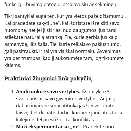
funkciją – buvimą patogiu, atsidavusiu ar sėkmingu.
Tikri santykiai auga ten, kur yra vietos pažeidžiamumui.
Kai pradedate sakyti „ne“, kai išdrįstate išreikšti savo
nuomonę, net jei ji skiriasi nuo daugumos, jūs tarsi
atliekate natūralią atranką. Tie, kurie gerbia jus kaip
asmenybę, liks šalia. Tie, kurie reikalavo paklusnumo,
gali pasitraukti. Ir tai yra visiškai normalu. Gyvenimas
yra per trumpas, kad jį aukotumėte tam, jog tiktumėte
kitiems.
Praktiniai žingsniai link pokyčių
Analizuokite savo vertybes.
Išsirašykite 5
svarbiausias savo gyvenimo vertybes. Ar jūsų
dabartiniai veiksmai atitinka jas? Jei vertinate
laisvę, bet dirbate darbe, kuriame jaučiatės tarsi
kalėjime dėl prestižo – tai konfliktas.
Maži eksperimentai su „ne“.
Pradėkite nuo