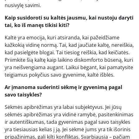
nusivylę savimi.
Kaip susidoroti su kaltės jausmu, kai nustoju daryti
tai, ko iš manęs tikisi kiti?
Kaltė yra emocija, kuri atsiranda, kai pažeidžiame
kažkokią vidinę normą. Tai, kad jaučiate kaltę, nereiškia,
kad pasielgėte blogai. Tai tiesiog reiškia, kad keičiatės.
Priimkite šią kaltę kaip laikino diskomforto būseną, kuri
yra neišvengiama augant. Laikui bėgant, kai pamatysite
teigiamus pokyčius savo gyvenime, kaltė išblės.
Ar įmanoma suderinti sėkmę ir gyvenimą pagal
savo taisykles?
Sėkmės apibrėžimas yra labai subjektyvus. Jei jūsų
sėkmės apibrėžimas yra vidinė ramybė, pasitenkinimas
ir autentiškumas, tada gyvenimas pagal savo taisykles
yra tiesiausias kelias į ją. Jei sėkmė jums yra tik išorinis
pripažinimas, gali kilti konfliktas. Svarbiausia – pačiam