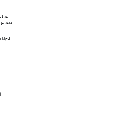
, tuo
 jaučia
 klysti
i