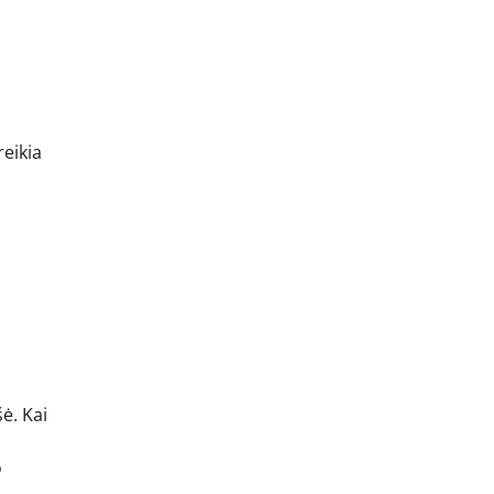
reikia
ė. Kai
o