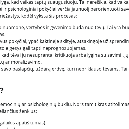
ąlyga, kad vaikas taptų suaugusiuoju. Tai nereiškia, kad vaika
 ir psichologiniai pokyčiai verčia jaunuolį perorientuoti sav
iežastys, kodėl vyksta šis procesas:
avo nuomonę, vertybes ir gyvenimo būdą nuo tėvų. Tai yra bū
as.
s pokyčiai, ypač kaktinėje skiltyje, atsakingoje už sprendi
to elgesys gali tapti neprognozuojamas.
 kad tėvai jų nesupranta, kritikuoja arba lygina su savimi „jų
iktų ar moralizavimo.
savo paslapčių, uždarą erdvę, kuri nepriklauso tėvams. Tai 
ą?
emocinių ar psichologinių būklių. Nors tam tikras atitolimas
eliančius ženklus:
lgalaikis apatiškumas).