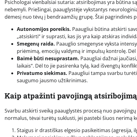
Psichologai vienbalsiai sutaria: atsiribojimas yra būtina s
nebemyli. Priešingai, paauglystėje vykstantys neurologiniai
dėmesį nuo tėvų į bendraamžių grupę. Štai pagrindinės pr
Autonomijos poreikis.
Paaugliui būtina atskirti s
„atsiskirti“ ir suprasti, kas jis yra kaip atskiras individ
Smegenų raida.
Paauglio smegenyse vyksta intensyvū
priėmimą, emocijų valdymą ir impulsų kontrolę. Dėl 
Baimė būti nesuprastam.
Paaugliai dažnai jaučiasi,
laikais“. Dėl to jie pasirenka tylą, kad išvengtų konfl
Privatumo siekimas.
Paaugliui tampa svarbu turėti 
saugumo jausmo užtikrinimas.
Kaip atpažinti pavojingą atsiribojim
Svarbu atskirti sveiką paauglystės procesą nuo pavojingų 
normalus, tėvai turėtų suklusti, jei pastebi šiuos nerimą k
Staigus ir drastiškas elgesio pasikeitimas (agresija, i