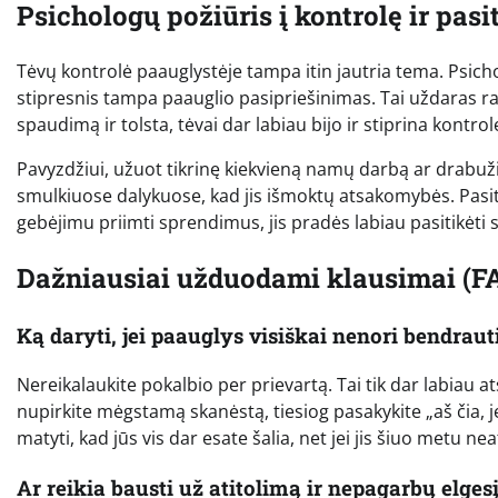
Psichologų požiūris į kontrolę ir pasi
Tėvų kontrolė paauglystėje tampa itin jautria tema. Psicho
stipresnis tampa paauglio pasipriešinimas. Tai uždaras rata
spaudimą ir tolsta, tėvai dar labiau bijo ir stiprina kontro
Pavyzdžiui, užuot tikrinę kiekvieną namų darbą ar drabužius
smulkiuose dalykuose, kad jis išmoktų atsakomybės. Pasitikė
gebėjimu priimti sprendimus, jis pradės labiau pasitikėti s
Dažniausiai užduodami klausimai (F
Ką daryti, jei paauglys visiškai nenori bendraut
Nereikalaukite pokalbio per prievartą. Tai tik dar labiau at
nupirkite mėgstamą skanėstą, tiesiog pasakykite „aš čia, j
matyti, kad jūs vis dar esate šalia, net jei jis šiuo metu ne
Ar reikia bausti už atitolimą ir nepagarbų elges