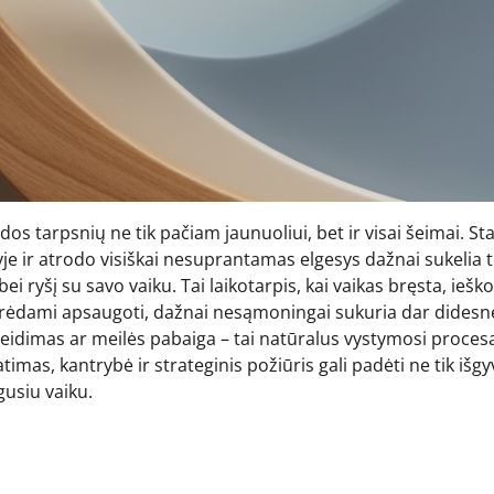
os tarpsnių ne tik pačiam jaunuoliui, bet ir visai šeimai. St
je ir atrodo visiškai nesuprantamas elgesys dažnai sukelia
i ryšį su savo vaiku. Tai laikotarpis, kai vaikas bręsta, ieško
norėdami apsaugoti, dažnai nesąmoningai sukuria dar didesn
žeidimas ar meilės pabaiga – tai natūralus vystymosi proces
imas, kantrybė ir strateginis požiūris gali padėti ne tik išgy
gusiu vaiku.