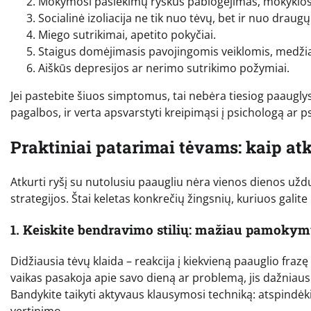
Mokymosi pasiekimų ryškus pablogėjimas, mokyklo
Socialinė izoliacija ne tik nuo tėvų, bet ir nuo draugų
Miego sutrikimai, apetito pokyčiai.
Staigus domėjimasis pavojingomis veiklomis, medži
Aiškūs depresijos ar nerimo sutrikimo požymiai.
Jei pastebite šiuos simptomus, tai nebėra tiesiog paauglyst
pagalbos, ir verta apsvarstyti kreipimąsi į psichologą ar 
Praktiniai patarimai tėvams: kaip atk
Atkurti ryšį su nutolusiu paaugliu nėra vienos dienos uždu
strategijos. Štai keletas konkrečių žingsnių, kuriuos galite
1. Keiskite bendravimo stilių: mažiau pamoky
Didžiausia tėvų klaida – reakcija į kiekvieną paauglio fra
vaikas pasakoja apie savo dieną ar problemą, jis dažniausia
Bandykite taikyti aktyvaus klausymosi techniką: atspindėki
vertinimo.