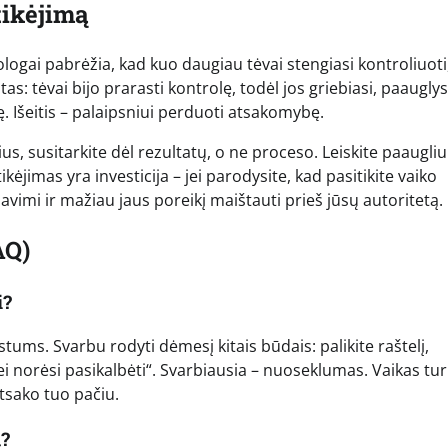
tikėjimą
logai pabrėžia, kad kuo daugiau tėvai stengiasi kontroliuoti
s: tėvai bijo prarasti kontrolę, todėl jos griebiasi, paauglys
lę. Išeitis – palaipsniui perduoti atsakomybę.
, susitarkite dėl rezultatų, o ne proceso. Leiskite paaugliui
jimas yra investicija – jei parodysite, kad pasitikite vaiko
avimi ir mažiau jaus poreikį maištauti prieš jūsų autoritetą.
AQ)
i?
stums. Svarbu rodyti dėmesį kitais būdais: palikite raštelį,
ei norėsi pasikalbėti“. Svarbiausia – nuoseklumas. Vaikas tur
atsako tuo pačiu.
į?