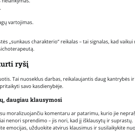
s nelankymas.
.
agų vartojimas.
ės „sunkaus charakterio“ reikalas – tai signalas, kad vaikui 
psichoterapeutą.
urti ryšį
otis. Tai nuoseklus darbas, reikalaujantis daug kantrybės ir
 pritaikyti savo kasdienybėje.
mų, daugiau klausymosi
zę su moralizuojančiu komentaru ar patarimu, kurio jie nepraš
i nenori sprendimo – jis nori, kad jį išklausytų ir suprastų.
te emocijas, užduokite atvirus klausimus ir susilaikykite nu