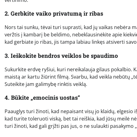
2. Gerbkite vaiko privatumą ir ribas
Nors tai sunku, tėvai turi suprasti, kad jų vaikas nebėra m
veržtis į kambarį be beldimo, nebeklausinėkite apie kiekvie
kad gerbiate jo ribas, jis tampa labiau linkęs atsiverti savo
3. Ieškokite bendros veiklos be spaudimo
Sukurkite erdvę ryšiui, kuri nereikalauja gilaus pokalbio. 
maistą ar kartu žiūrint filmą. Svarbu, kad veikla nebūtų „tė
Suteikite jam galimybę rinktis veiklą.
4. Būkite „emocinis uostas“
Paauglys turi žinoti, kad nepaisant visų jo klaidų, elgesio 
kad turite toleruoti viską, bet tai reiškia, kad jūsų meilė 
turi žinoti, kad gali grįžti pas jus, o ne sulaukti pasakymo 