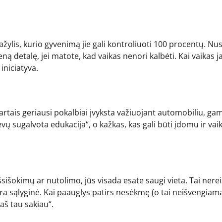
ažylis, kurio gyvenimą jie gali kontroliuoti 100 procentų. Nu
ną detalę, jei matote, kad vaikas nenori kalbėti. Kai vaikas j
 iniciatyva.
Kartais geriausi pokalbiai įvyksta važiuojant automobiliu, ga
vų sugalvota edukacija“, o kažkas, kas gali būti įdomu ir vaik
išsišokimų ar nutolimo, jūs visada esate saugi vieta. Tai nerei
nėra sąlyginė. Kai paauglys patirs nesėkmę (o tai neišvengiama)
„aš tau sakiau“.