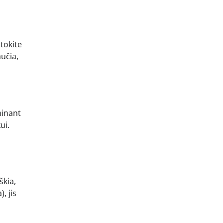
stokite
aučia,
minant
ui.
škia,
, jis