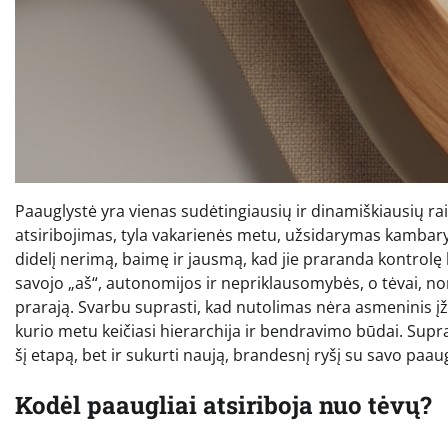
Paauglystė yra vienas sudėtingiausių ir dinamiškiausių raid
atsiribojimas, tyla vakarienės metu, užsidarymas kambary
didelį nerimą, baimę ir jausmą, kad jie praranda kontrolę be
savojo „aš“, autonomijos ir nepriklausomybės, o tėvai, 
prarają. Svarbu suprasti, kad nutolimas nėra asmeninis į
kurio metu keičiasi hierarchija ir bendravimo būdai. Suprat
šį etapą, bet ir sukurti naują, brandesnį ryšį su savo paau
Kodėl paaugliai atsiriboja nuo tėvų?