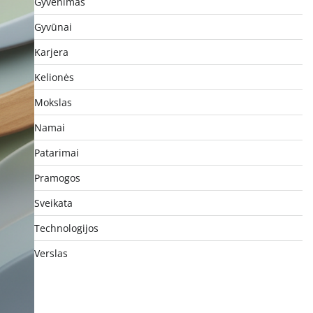
Gyvenimas
Gyvūnai
Karjera
Kelionės
Mokslas
Namai
Patarimai
Pramogos
Sveikata
Technologijos
Verslas