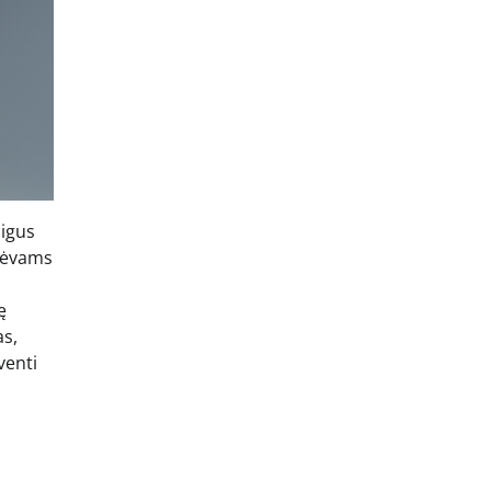
aigus
 tėvams
ę
as,
venti