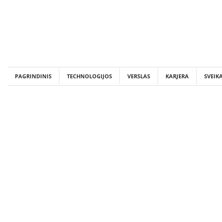
Skip
to
content
PAGRINDINIS
TECHNOLOGIJOS
VERSLAS
KARJERA
SVEIK