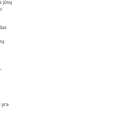
s jūsų
o
das
mų
–
 yra