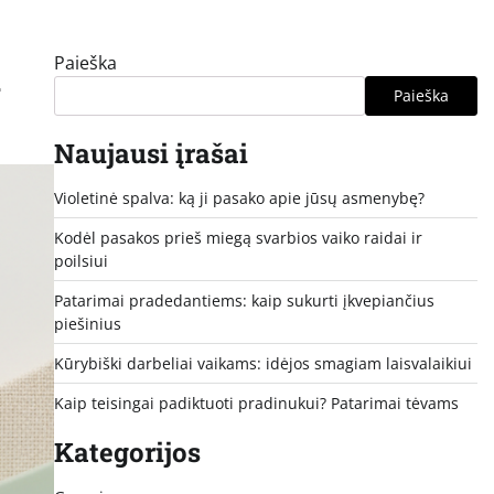
Paieška
i
Paieška
Naujausi įrašai
Violetinė spalva: ką ji pasako apie jūsų asmenybę?
Kodėl pasakos prieš miegą svarbios vaiko raidai ir
poilsiui
Patarimai pradedantiems: kaip sukurti įkvepiančius
piešinius
Kūrybiški darbeliai vaikams: idėjos smagiam laisvalaikiui
Kaip teisingai padiktuoti pradinukui? Patarimai tėvams
Kategorijos