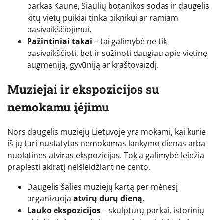
parkas Kaune, Šiaulių botanikos sodas ir daugelis
kitų vietų puikiai tinka piknikui ar ramiam
pasivaikščiojimui.
Pažintiniai takai
– tai galimybė ne tik
pasivaikščioti, bet ir sužinoti daugiau apie vietinę
augmeniją, gyvūniją ar kraštovaizdį.
Muziejai ir ekspozicijos su
nemokamu įėjimu
Nors daugelis muziejų Lietuvoje yra mokami, kai kurie
iš jų turi nustatytas nemokamas lankymo dienas arba
nuolatines atviras ekspozicijas. Tokia galimybė leidžia
praplėsti akiratį neišleidžiant nė cento.
Daugelis šalies muziejų kartą per mėnesį
organizuoja
atvirų durų dieną
.
Lauko ekspozicijos
– skulptūrų parkai, istorinių