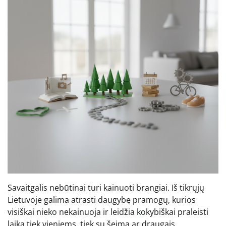
Savaitgalis nebūtinai turi kainuoti brangiai. Iš tikrųjų
Lietuvoje galima atrasti daugybę pramogų, kurios
visiškai nieko nekainuoja ir leidžia kokybiškai praleisti
laiką tiek vieniems, tiek su šeima ar draugais.