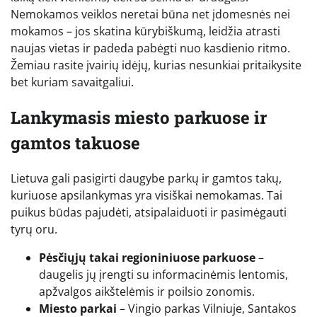
Nemokamos veiklos neretai būna net įdomesnės nei
mokamos – jos skatina kūrybiškumą, leidžia atrasti
naujas vietas ir padeda pabėgti nuo kasdienio ritmo.
Žemiau rasite įvairių idėjų, kurias nesunkiai pritaikysite
bet kuriam savaitgaliui.
Lankymasis miesto parkuose ir
gamtos takuose
Lietuva gali pasigirti daugybe parkų ir gamtos takų,
kuriuose apsilankymas yra visiškai nemokamas. Tai
puikus būdas pajudėti, atsipalaiduoti ir pasimėgauti
tyrų oru.
Pėsčiųjų takai regioniniuose parkuose
–
daugelis jų įrengti su informacinėmis lentomis,
apžvalgos aikštelėmis ir poilsio zonomis.
Miesto parkai
– Vingio parkas Vilniuje, Santakos