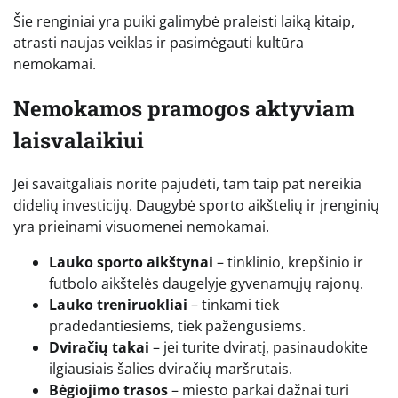
Šie renginiai yra puiki galimybė praleisti laiką kitaip,
atrasti naujas veiklas ir pasimėgauti kultūra
nemokamai.
Nemokamos pramogos aktyviam
laisvalaikiui
Jei savaitgaliais norite pajudėti, tam taip pat nereikia
didelių investicijų. Daugybė sporto aikštelių ir įrenginių
yra prieinami visuomenei nemokamai.
Lauko sporto aikštynai
– tinklinio, krepšinio ir
futbolo aikštelės daugelyje gyvenamųjų rajonų.
Lauko treniruokliai
– tinkami tiek
pradedantiesiems, tiek pažengusiems.
Dviračių takai
– jei turite dviratį, pasinaudokite
ilgiausiais šalies dviračių maršrutais.
Bėgiojimo trasos
– miesto parkai dažnai turi