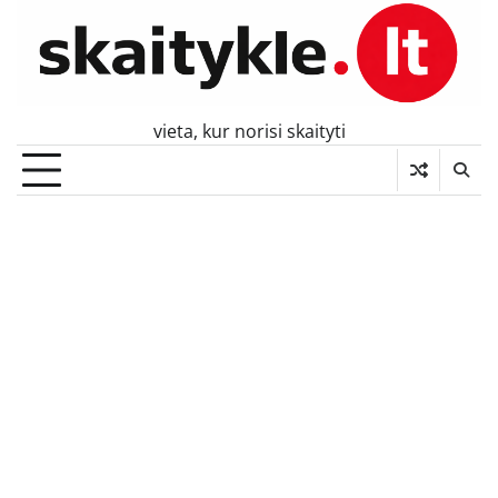
Skip
to
content
vieta, kur norisi skaityti