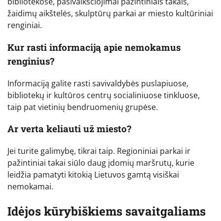
bibliotekose, pasivaikščiojimai pažintiniais takais,
žaidimų aikštelės, skulptūrų parkai ar miesto kultūriniai
renginiai.
Kur rasti informaciją apie nemokamus
renginius?
Informaciją galite rasti savivaldybės puslapiuose,
bibliotekų ir kultūros centrų socialiniuose tinkluose,
taip pat vietinių bendruomenių grupėse.
Ar verta keliauti už miesto?
Jei turite galimybę, tikrai taip. Regioniniai parkai ir
pažintiniai takai siūlo daug įdomių maršrutų, kurie
leidžia pamatyti kitokią Lietuvos gamtą visiškai
nemokamai.
Idėjos kūrybiškiems savaitgaliams