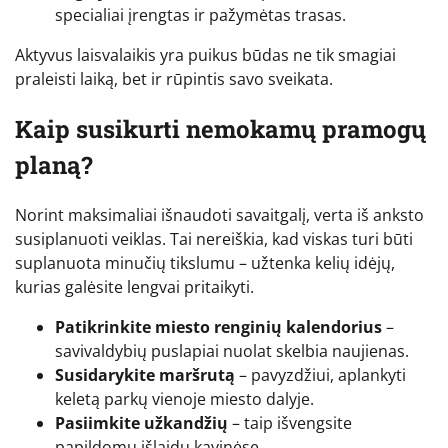
specialiai įrengtas ir pažymėtas trasas.
Aktyvus laisvalaikis yra puikus būdas ne tik smagiai
praleisti laiką, bet ir rūpintis savo sveikata.
Kaip susikurti nemokamų pramogų
planą?
Norint maksimaliai išnaudoti savaitgalį, verta iš anksto
susiplanuoti veiklas. Tai nereiškia, kad viskas turi būti
suplanuota minučių tikslumu – užtenka kelių idėjų,
kurias galėsite lengvai pritaikyti.
Patikrinkite miesto renginių kalendorius
–
savivaldybių puslapiai nuolat skelbia naujienas.
Susidarykite maršrutą
– pavyzdžiui, aplankyti
keletą parkų vienoje miesto dalyje.
Pasiimkite užkandžių
– taip išvengsite
papildomų išlaidų kavinėse.