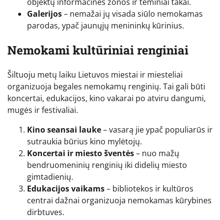
objektų informacinės zonos ir teminiai takai.
Galerijos
– nemažai jų visada siūlo nemokamas
parodas, ypač jaunųjų menininkų kūrinius.
Nemokami kultūriniai renginiai
Šiltuoju metų laiku Lietuvos miestai ir miesteliai
organizuoja begales nemokamų renginių. Tai gali būti
koncertai, edukacijos, kino vakarai po atviru dangumi,
mugės ir festivaliai.
Kino seansai lauke
– vasarą jie ypač populiarūs ir
sutraukia būrius kino mylėtojų.
Koncertai ir miesto šventės
– nuo mažų
bendruomeninių renginių iki didelių miesto
gimtadienių.
Edukacijos vaikams
– bibliotekos ir kultūros
centrai dažnai organizuoja nemokamas kūrybines
dirbtuves.