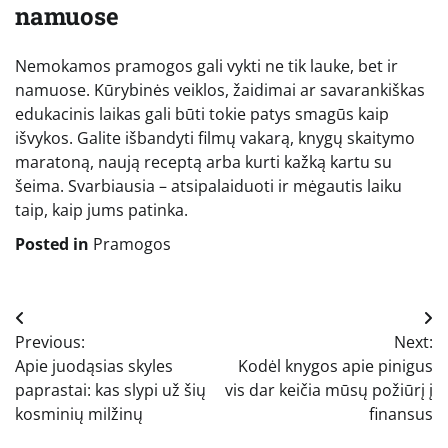
namuose
Nemokamos pramogos gali vykti ne tik lauke, bet ir
namuose. Kūrybinės veiklos, žaidimai ar savarankiškas
edukacinis laikas gali būti tokie patys smagūs kaip
išvykos. Galite išbandyti filmų vakarą, knygų skaitymo
maratoną, naują receptą arba kurti kažką kartu su
šeima. Svarbiausia – atsipalaiduoti ir mėgautis laiku
taip, kaip jums patinka.
Posted in
Pramogos
Navigacija
Previous:
Next:
tarp
Apie juodąsias skyles
Kodėl knygos apie pinigus
įrašų
paprastai: kas slypi už šių
vis dar keičia mūsų požiūrį į
kosminių milžinų
finansus