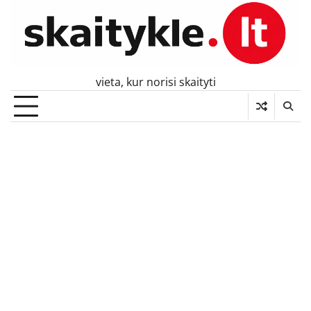
Skip
to
content
vieta, kur norisi skaityti