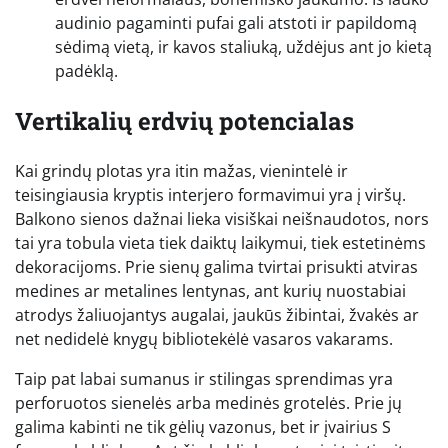
audinio pagaminti pufai gali atstoti ir papildomą
sėdimą vietą, ir kavos staliuką, uždėjus ant jo kietą
padėklą.
Vertikalių erdvių potencialas
Kai grindų plotas yra itin mažas, vienintelė ir
teisingiausia kryptis interjero formavimui yra į viršų.
Balkono sienos dažnai lieka visiškai neišnaudotos, nors
tai yra tobula vieta tiek daiktų laikymui, tiek estetinėms
dekoracijoms. Prie sienų galima tvirtai prisukti atviras
medines ar metalines lentynas, ant kurių nuostabiai
atrodys žaliuojantys augalai, jaukūs žibintai, žvakės ar
net nedidelė knygų bibliotekėlė vasaros vakarams.
Taip pat labai sumanus ir stilingas sprendimas yra
perforuotos sienelės arba medinės grotelės. Prie jų
galima kabinti ne tik gėlių vazonus, bet ir įvairius S