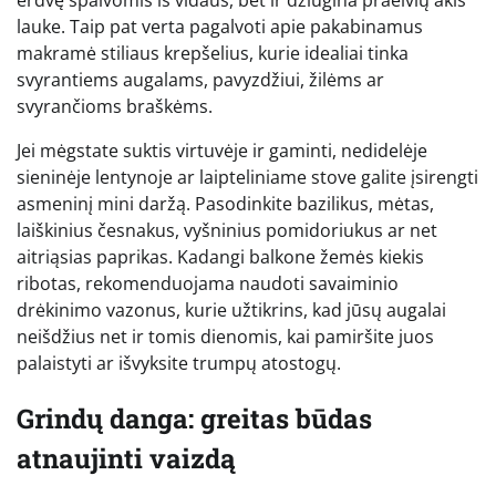
erdvę spalvomis iš vidaus, bet ir džiugina praeivių akis
lauke. Taip pat verta pagalvoti apie pakabinamus
makramė stiliaus krepšelius, kurie idealiai tinka
svyrantiems augalams, pavyzdžiui, žilėms ar
svyrančioms braškėms.
Jei mėgstate suktis virtuvėje ir gaminti, nedidelėje
sieninėje lentynoje ar laipteliniame stove galite įsirengti
asmeninį mini daržą. Pasodinkite bazilikus, mėtas,
laiškinius česnakus, vyšninius pomidoriukus ar net
aitriąsias paprikas. Kadangi balkone žemės kiekis
ribotas, rekomenduojama naudoti savaiminio
drėkinimo vazonus, kurie užtikrins, kad jūsų augalai
neišdžius net ir tomis dienomis, kai pamiršite juos
palaistyti ar išvyksite trumpų atostogų.
Grindų danga: greitas būdas
atnaujinti vaizdą