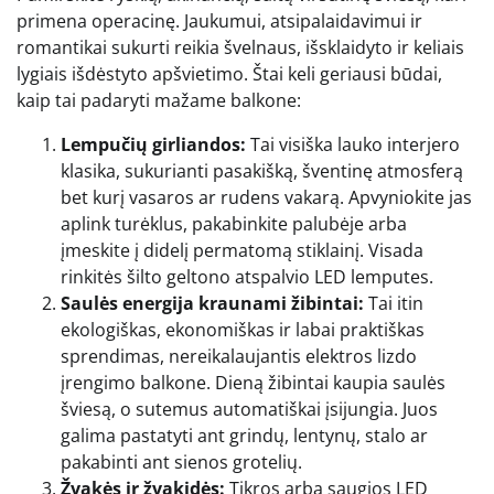
primena operacinę. Jaukumui, atsipalaidavimui ir
romantikai sukurti reikia švelnaus, išsklaidyto ir keliais
lygiais išdėstyto apšvietimo. Štai keli geriausi būdai,
kaip tai padaryti mažame balkone:
Lempučių girliandos:
Tai visiška lauko interjero
klasika, sukurianti pasakišką, šventinę atmosferą
bet kurį vasaros ar rudens vakarą. Apvyniokite jas
aplink turėklus, pakabinkite palubėje arba
įmeskite į didelį permatomą stiklainį. Visada
rinkitės šilto geltono atspalvio LED lemputes.
Saulės energija kraunami žibintai:
Tai itin
ekologiškas, ekonomiškas ir labai praktiškas
sprendimas, nereikalaujantis elektros lizdo
įrengimo balkone. Dieną žibintai kaupia saulės
šviesą, o sutemus automatiškai įsijungia. Juos
galima pastatyti ant grindų, lentynų, stalo ar
pakabinti ant sienos grotelių.
Žvakės ir žvakidės:
Tikros arba saugios LED