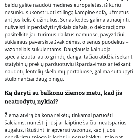
baldų galite naudoti medines europaletes, iš kurių
nesunku sukonstruoti stilingą kampinę sofą, užmetus
ant jos kelis čiužinukus. Senas kėdes galima atnaujinti,
nušveisti ir perdažyti ryškiais dažais, o dekoracijoms
pasitelkite jau turimus daiktus namuose, pavyzdžiui,
stiklainius paverskite žvakidėmis, o senus puodelius –
vazonėliais sukulentams. Daugiausia kainuoja
specializuota lauko grindų danga, tačiau atidžiai sekant
statybinių prekių parduotuvių išpardavimus ar ieškant
naudotų lentelių skelbimų portaluose, galima sutaupyti
stulbinančiai daug pinigų.
Ką daryti su balkonu žiemos metu, kad jis
neatrodytų nykiai?
Žiemą atvirą balkoną reikėtų tinkamai paruošti
šalčiams: nunešti į rūsį ar laiptinę šalčiui neatsparius
augalus, ištuštinti ir apversti vazonus, kad į juos
neprikristų sniego ir ledas jų nesuskaldytų, taip pat