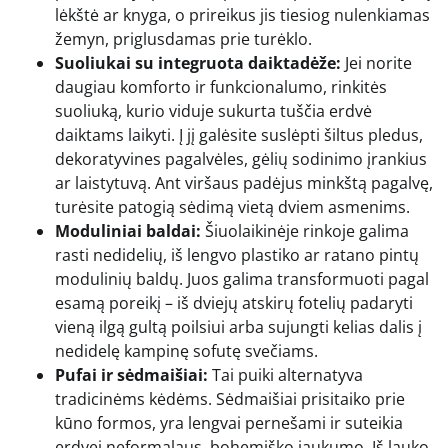
lėkštė ar knyga, o prireikus jis tiesiog nulenkiamas
žemyn, priglusdamas prie turėklo.
Suoliukai su integruota daiktadėže:
Jei norite
daugiau komforto ir funkcionalumo, rinkitės
suoliuką, kurio viduje sukurta tuščia erdvė
daiktams laikyti. Į jį galėsite suslėpti šiltus pledus,
dekoratyvines pagalvėles, gėlių sodinimo įrankius
ar laistytuvą. Ant viršaus padėjus minkštą pagalvę,
turėsite patogią sėdimą vietą dviem asmenims.
Moduliniai baldai:
Šiuolaikinėje rinkoje galima
rasti nedidelių, iš lengvo plastiko ar ratano pintų
modulinių baldų. Juos galima transformuoti pagal
esamą poreikį – iš dviejų atskirų fotelių padaryti
vieną ilgą gultą poilsiui arba sujungti kelias dalis į
nedidelę kampinę sofutę svečiams.
Pufai ir sėdmaišiai:
Tai puiki alternatyva
tradicinėms kėdėms. Sėdmaišiai prisitaiko prie
kūno formos, yra lengvai pernešami ir suteikia
erdvei neformalaus, bohemiško jaukumo. Iš lauko