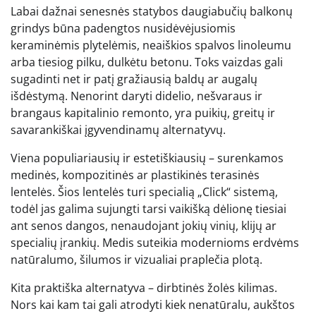
Labai dažnai senesnės statybos daugiabučių balkonų
grindys būna padengtos nusidėvėjusiomis
keraminėmis plytelėmis, neaiškios spalvos linoleumu
arba tiesiog pilku, dulkėtu betonu. Toks vaizdas gali
sugadinti net ir patį gražiausią baldų ar augalų
išdėstymą. Nenorint daryti didelio, nešvaraus ir
brangaus kapitalinio remonto, yra puikių, greitų ir
savarankiškai įgyvendinamų alternatyvų.
Viena populiariausių ir estetiškiausių – surenkamos
medinės, kompozitinės ar plastikinės terasinės
lentelės. Šios lentelės turi specialią „Click“ sistemą,
todėl jas galima sujungti tarsi vaikišką dėlionę tiesiai
ant senos dangos, nenaudojant jokių vinių, klijų ar
specialių įrankių. Medis suteikia modernioms erdvėms
natūralumo, šilumos ir vizualiai praplečia plotą.
Kita praktiška alternatyva – dirbtinės žolės kilimas.
Nors kai kam tai gali atrodyti kiek nenatūralu, aukštos