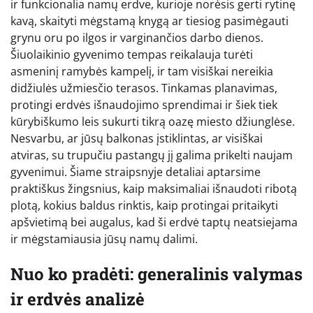
ir funkcionalia namų erdve, kurioje norėsis gerti rytinę
kavą, skaityti mėgstamą knygą ar tiesiog pasimėgauti
grynu oru po ilgos ir varginančios darbo dienos.
Šiuolaikinio gyvenimo tempas reikalauja turėti
asmeninį ramybės kampelį, ir tam visiškai nereikia
didžiulės užmiesčio terasos. Tinkamas planavimas,
protingi erdvės išnaudojimo sprendimai ir šiek tiek
kūrybiškumo leis sukurti tikrą oazę miesto džiunglėse.
Nesvarbu, ar jūsų balkonas įstiklintas, ar visiškai
atviras, su trupučiu pastangų jį galima prikelti naujam
gyvenimui. Šiame straipsnyje detaliai aptarsime
praktiškus žingsnius, kaip maksimaliai išnaudoti ribotą
plotą, kokius baldus rinktis, kaip protingai pritaikyti
apšvietimą bei augalus, kad ši erdvė taptų neatsiejama
ir mėgstamiausia jūsų namų dalimi.
Nuo ko pradėti: generalinis valymas
ir erdvės analizė