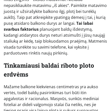
nepasikliaukite matavimu „iš akies“. Paimkite matavimo
juostą ir užsirašykite balkono ilgį, plotį bei turėklų
aukštį. Taip pat atkreipkite ypatingą dėmesį į tai, į kurią
pusę atsidaro balkono durys ar langai.
Tai labai
svarbus faktorius
planuojant baldų išdėstymą,
kadangi atidarytos durys neturi atsimušti į jūsų naująjį
staliuką ar kėdę, taip blokuodamos praėjimą. Matmenis
visada turėkite su savimi telefone, kai vyksite į
parduotuves rinktis naujų pirkinių.
Tinkamiausi baldai riboto ploto
erdvėms
Mažame balkone kiekvienas centimetras yra aukso
vertės, todėl baldų pasirinkimas turi būti itin
apgalvotas ir racionalus. Masyvūs, sunkūs mediniai
foteliai ar dideli valgomojo stalai čia netiks, nes jie
tiesiog praris visą laisvą plotą ir sukurs suspaustos