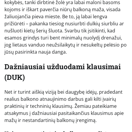
kokybės, tanki dirbtinė žolė yra labai maloni basoms
kojoms ir iškart paverčia niūrų balkoną maža, visada
žaliuojančia pieva mieste. Be to, ją labai lengva
prižiūrėti – pakanka tiesiog nusiurbti dulkių siurbliu ar
nušluoti kietų šerių šluota. Svarbu tik įsitikinti, kad
esamos grindys turi bent minimalų nuolydį drenažui,
jog lietaus vanduo neužsilaikytų ir nesukeltų pelėsio po
jūsų pasirinkta nauja danga.
Dažniausiai užduodami klausimai
(DUK)
Net ir turint aiškią viziją bei daugybę idėjų, pradedant
realius balkono atnaujinimo darbus gali kilti įvairių
praktinių ir techninių klausimų. Žemiau pateikiame
atsakymus į dažniausiai pasitaikančius klausimus apie
mažų ir nestandartinių balkonų įrengimą.