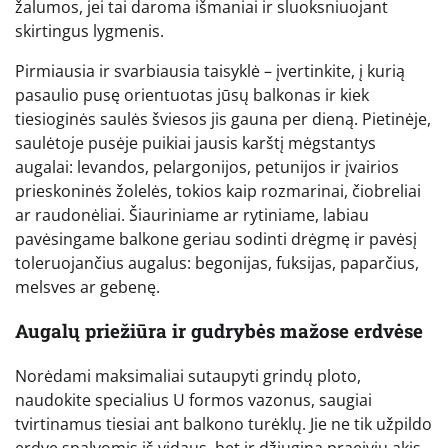
žalumos, jei tai daroma išmaniai ir sluoksniuojant
skirtingus lygmenis.
Pirmiausia ir svarbiausia taisyklė – įvertinkite, į kurią
pasaulio pusę orientuotas jūsų balkonas ir kiek
tiesioginės saulės šviesos jis gauna per dieną. Pietinėje,
saulėtoje pusėje puikiai jausis karštį mėgstantys
augalai: levandos, pelargonijos, petunijos ir įvairios
prieskoninės žolelės, tokios kaip rozmarinai, čiobreliai
ar raudonėliai. Šiauriniame ar rytiniame, labiau
pavėsingame balkone geriau sodinti drėgmę ir pavėsį
toleruojančius augalus: begonijas, fuksijas, paparčius,
melsves ar gebenę.
Augalų priežiūra ir gudrybės mažose erdvėse
Norėdami maksimaliai sutaupyti grindų ploto,
naudokite specialius U formos vazonus, saugiai
tvirtinamus tiesiai ant balkono turėklų. Jie ne tik užpildo