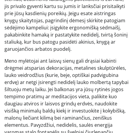
jis privalo gyventi kartu su jumis ir lanksčiai prisitaikyti
prie jūsų kasdienių poreikių. Jeigu esate aistringas
knygų skaitytojas, pagrindinį dėmesį skirkite patogiam
sėdėjimo kampeliui: įsigykite ergonomišką sėdmaišį,
pakabinkite hamaką ir pastatykite nedidelį, tvirtą šoninį
staliuką, kur bus patogu pasidėti akinius, knygą ar
garuojančios arbatos puodelį.
Meno mylėtojai ant laisvų sienų gali drąsiai kabinti
drėgmei atsparias dekoracijas, metalines skulptūrėles,
lauko veidrodžius (kurie, beje, optiškai padvigubina
erdvę) ar netgi įsirengti nedidelį lauko molbertą tapybai
šiltuoju metų laiku. Jei balkonas yra jūsų rytinės jogos
tempimo pratimų ar meditacijos vieta, palikite kuo
daugiau atviros ir laisvos grindų erdvės, naudokite
visišką minimalų baldų kiekį ir investuokite į kokybišką,
malonų liečiant kilimą bei raminančius, zeniškus
elementus. Pavyzdžiui, nedidelis, saulės energija
varomas stalo fontanėlis su švelniai čiurlenančiu