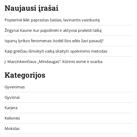
Naujausi įrašai
Popierinė lėlė: paprastas žaislas, lavinantis vaizduotę
Žirgynai Kaune: kur pajodinėti ir aktyviai praleisti laiką
Ispanų lyrikos fenomenas: kodėl šios eilės žavi pasaulį?
Kaip greičiau išmokyti vaiką skaityti: spalvinimo metodas
J. Marcinkevičiaus „Mindaugas“: kūrinio esmė ir svarba
Kategorijos
Gyvenimas
Gyvūnai
Karjera
Kelionės
Mokslas