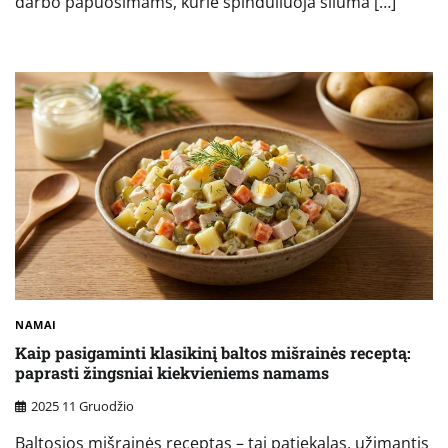
darbo papuošimams, kurie spinduliuoja šiluma […]
NAMAI
Kaip pasigaminti klasikinį baltos mišrainės receptą:
paprasti žingsniai kiekvieniems namams
2025 11 Gruodžio
Baltosios mišrainės receptas – tai patiekalas, užimantis