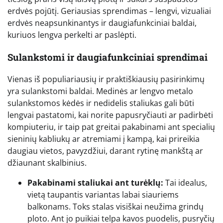
erdvės pojūtį. Geriausias sprendimas – lengvi, vizualiai
erdvės neapsunkinantys ir daugiafunkciniai baldai,
kuriuos lengva perkelti ar paslėpti.
Sulankstomi ir daugiafunkciniai sprendimai
Vienas iš populiariausių ir praktiškiausių pasirinkimų
yra sulankstomi baldai. Medinės ar lengvo metalo
sulankstomos kėdės ir nedidelis staliukas gali būti
lengvai pastatomi, kai norite papusryčiauti ar padirbėti
kompiuteriu, ir taip pat greitai pakabinami ant specialių
sieninių kabliukų ar atremiami į kampą, kai prireikia
daugiau vietos, pavyzdžiui, darant rytinę mankštą ar
džiaunant skalbinius.
Pakabinami staliukai ant turėklų:
Tai idealus,
vietą taupantis variantas labai siauriems
balkonams. Toks stalas visiškai neužima grindų
ploto. Ant jo puikiai telpa kavos puodelis, pusryčių