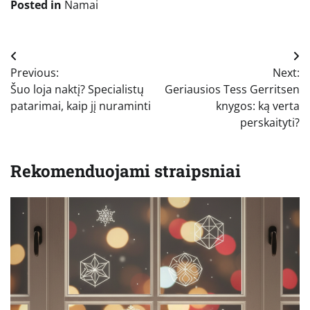
Posted in
Namai
Navigacija
Previous:
Next:
tarp
Šuo loja naktį? Specialistų
Geriausios Tess Gerritsen
įrašų
patarimai, kaip jį nuraminti
knygos: ką verta
perskaityti?
Rekomenduojami straipsniai