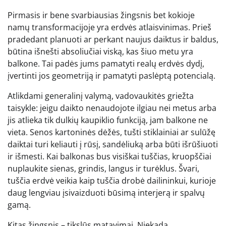
Pirmasis ir bene svarbiausias žingsnis bet kokioje
namų transformacijoje yra erdvės atlaisvinimas. Prieš
pradedant planuoti ar perkant naujus daiktus ir baldus,
būtina išnešti absoliučiai viską, kas šiuo metu yra
balkone. Tai padės jums pamatyti realų erdvės dydį,
įvertinti jos geometriją ir pamatyti paslėptą potencialą.
Atlikdami generalinį valymą, vadovaukitės griežta
taisykle: jeigu daikto nenaudojote ilgiau nei metus arba
jis atlieka tik dulkių kaupiklio funkciją, jam balkone ne
vieta. Senos kartoninės dėžės, tušti stiklainiai ar sulūžę
daiktai turi keliauti į rūsį, sandėliuką arba būti išrūšiuoti
ir išmesti. Kai balkonas bus visiškai tuščias, kruopščiai
nuplaukite sienas, grindis, langus ir turėklus. Švari,
tuščia erdvė veikia kaip tuščia drobė dailininkui, kurioje
daug lengviau įsivaizduoti būsimą interjerą ir spalvų
gamą.
Kitas žingsnis – tikslūs matavimai. Niekada