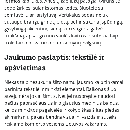
formos kabliukus. Ant šių kabliukų patogiai tvirtinsite
sodo žirkles, sulankstomas kėdes, šluotelę su
semtuvėliu ar laistytuvą. Vertikalus sodas ne tik
sutaupo brangų grindų plotą, bet ir sukuria įspūdingą,
gyvybingą akcentinę sieną, kuri sugeria gatvės
triukšmą, apsaugo nuo saulės kaitros ir suteikia taip
trokštamo privatumo nuo kaimynų žvilgsnių.
Jaukumo paslaptis: tekstilė ir
apšvietimas
Niekas taip nesukuria šilto namų jausmo kaip tinkamai
parinkta tekstilė ir minkšti elementai. Balkonas šiuo
atveju nėra jokia išimtis. Net jei nuspręsite naudoti
pačius paprasčiausius ir pigiausius medinius baldus,
kelios minkštos pagalvėlės ir kokybiškas šiltas pledas
akimirksniu pakeis bendrą vizualinį vaizdą ir suteiks
reikiamo komforto vėsiems Lietuvos vakarams.