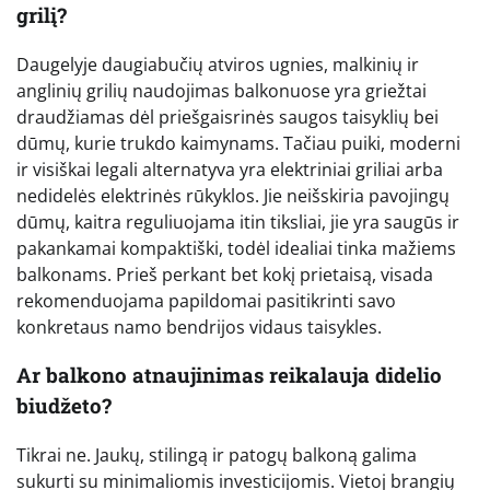
grilį?
Daugelyje daugiabučių atviros ugnies, malkinių ir
anglinių grilių naudojimas balkonuose yra griežtai
draudžiamas dėl priešgaisrinės saugos taisyklių bei
dūmų, kurie trukdo kaimynams. Tačiau puiki, moderni
ir visiškai legali alternatyva yra elektriniai griliai arba
nedidelės elektrinės rūkyklos. Jie neišskiria pavojingų
dūmų, kaitra reguliuojama itin tiksliai, jie yra saugūs ir
pakankamai kompaktiški, todėl idealiai tinka mažiems
balkonams. Prieš perkant bet kokį prietaisą, visada
rekomenduojama papildomai pasitikrinti savo
konkretaus namo bendrijos vidaus taisykles.
Ar balkono atnaujinimas reikalauja didelio
biudžeto?
Tikrai ne. Jaukų, stilingą ir patogų balkoną galima
sukurti su minimaliomis investicijomis. Vietoj brangių