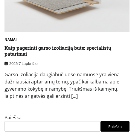
NAMAI
Kaip pagerinti garso izoliaciją bute: specialistų
patarimai
2025 7 Lapkričio
Garso izoliacija daugiabučiuose namuose yra viena
dažniausiai aptariamų temų, ypač kai kalbama apie
gyvenimo kokybę ir ramybę. Triukšmas iš kaimynų,
laiptinės ar gatvės gali erzinti […]
Paieška
Paieška