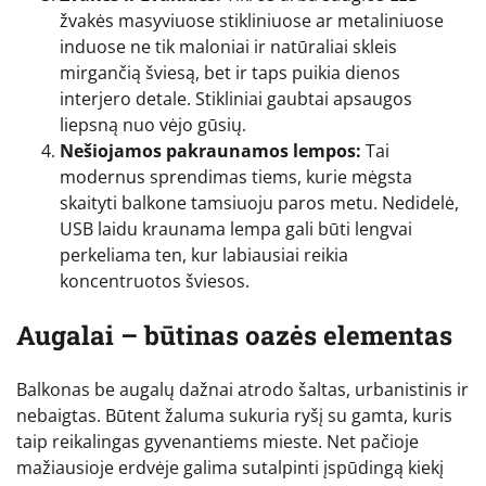
žvakės masyviuose stikliniuose ar metaliniuose
induose ne tik maloniai ir natūraliai skleis
mirgančią šviesą, bet ir taps puikia dienos
interjero detale. Stikliniai gaubtai apsaugos
liepsną nuo vėjo gūsių.
Nešiojamos pakraunamos lempos:
Tai
modernus sprendimas tiems, kurie mėgsta
skaityti balkone tamsiuoju paros metu. Nedidelė,
USB laidu kraunama lempa gali būti lengvai
perkeliama ten, kur labiausiai reikia
koncentruotos šviesos.
Augalai – būtinas oazės elementas
Balkonas be augalų dažnai atrodo šaltas, urbanistinis ir
nebaigtas. Būtent žaluma sukuria ryšį su gamta, kuris
taip reikalingas gyvenantiems mieste. Net pačioje
mažiausioje erdvėje galima sutalpinti įspūdingą kiekį