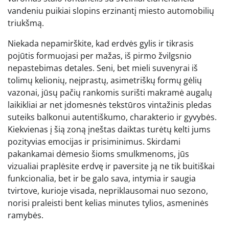
vandeniu puikiai slopins erzinantį miesto automobilių
triukšmą.
Niekada nepamirškite, kad erdvės gylis ir tikrasis
pojūtis formuojasi per mažas, iš pirmo žvilgsnio
nepastebimas detales. Seni, bet mieli suvenyrai iš
tolimų kelionių, neįprastų, asimetriškų formų gėlių
vazonai, jūsų pačių rankomis surišti makramė augalų
laikikliai ar net įdomesnės tekstūros vintažinis pledas
suteiks balkonui autentiškumo, charakterio ir gyvybės.
Kiekvienas į šią zoną įneštas daiktas turėtų kelti jums
pozityvias emocijas ir prisiminimus. Skirdami
pakankamai dėmesio šioms smulkmenoms, jūs
vizualiai praplėsite erdvę ir paversite ją ne tik buitiškai
funkcionalia, bet ir be galo sava, intymia ir saugia
tvirtove, kurioje visada, nepriklausomai nuo sezono,
norisi praleisti bent kelias minutes tylios, asmeninės
ramybės.