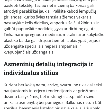
paslėpti tekstilę. Tačiau net ir žiemą balkonas gali
atrodyti pasakiškai jaukiai. Palikite kaboti lempučių
girliandas, kurios švies tamsiais žiemos vakarais,
pastatykite kelis didelius, atsparius šalčiui žibintus ir
galbūt papuoškite nedidelę gyvą ar dirbtinę eglutę.
Tinkamai impregnuoti mediniai, metaliniai ar kokybiško
plastiko baldai gali drąsiai žiemoti lauke, ypač jei juos
uždengsite specialiais neperšlampamais ir
kvėpuojančiais uždangalais.
Asmeninių detalių integracija ir
individualus stilius
Kuriant bet kokią namų erdvę, svarbu ne tik aklai sekti
naujausiomis interjero tendencijomis ar griežtomis
dizaino taisyklėmis, bet ir stengtis atspindėti savo
unikalią asmenybę bei pomėgius. Balkonas neturi būti
sterilus, beasmenis kataloginis paveikslėlis iš žurnalo;