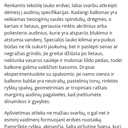
Renkantis tekstilę lauko erdvei, labai svarbu atkreipti
dėmesį į audinių specifikacijas. Kadangi balkonas yra
veikiamas tiesioginių saulės spindulių, drėgmės, o
kartais ir lietaus, geriausia rinktis akrilinius arba
poliesterio audinius, kurie yra atsparūs blukimui ir
atstumia vandenį. Specialūs lauko kilimai yra puikus
būdas ne tik sukurti jaukumą, bet ir paslėpti senas ar
negražias grindis. Jie greitai džiūsta po lietaus,
neblunka vasaros saulėje ir maloniai šildo pėdas, todėl
balkone galima vaikščioti basomis. Drąsiai
eksperimentuokite su spalvomis: jei namo sienos ir
balkono baldai yra neutralių, pastelinių tonų, rinkitės
ryškių spalvų, geometriniais ar tropiniais raštais
margintų audinių pagalvėles, kad įneštumėte
dinamikos ir gyvybės.
Apšvietimas atlieka ne mažiau svarbų, o gal net ir
esminį vaidmenį formuojant erdvės nuotaiką.
Pamirškite ryškią, akinančią, šaltą viršutinę šviesą, kuri