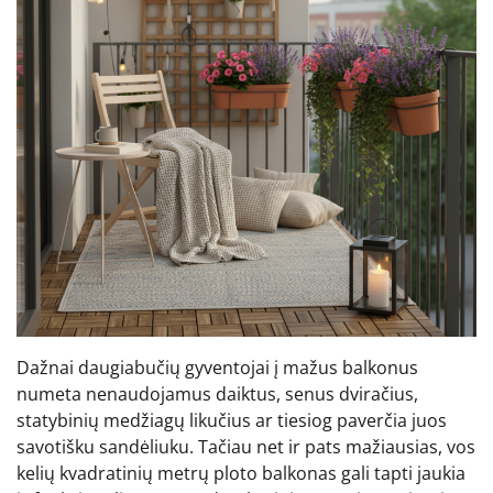
Dažnai daugiabučių gyventojai į mažus balkonus
numeta nenaudojamus daiktus, senus dviračius,
statybinių medžiagų likučius ar tiesiog paverčia juos
savotišku sandėliuku. Tačiau net ir pats mažiausias, vos
kelių kvadratinių metrų ploto balkonas gali tapti jaukia