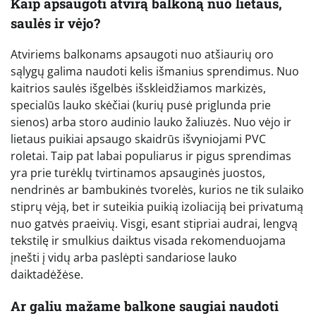
Kaip apsaugoti atvirą balkoną nuo lietaus,
saulės ir vėjo?
Atviriems balkonams apsaugoti nuo atšiaurių oro
sąlygų galima naudoti kelis išmanius sprendimus. Nuo
kaitrios saulės išgelbės išskleidžiamos markizės,
specialūs lauko skėčiai (kurių pusė priglunda prie
sienos) arba storo audinio lauko žaliuzės. Nuo vėjo ir
lietaus puikiai apsaugo skaidrūs išvyniojami PVC
roletai. Taip pat labai populiarus ir pigus sprendimas
yra prie turėklų tvirtinamos apsauginės juostos,
nendrinės ar bambukinės tvorelės, kurios ne tik sulaiko
stiprų vėją, bet ir suteikia puikią izoliaciją bei privatumą
nuo gatvės praeivių. Visgi, esant stipriai audrai, lengvą
tekstilę ir smulkius daiktus visada rekomenduojama
įnešti į vidų arba paslėpti sandariose lauko
daiktadėžėse.
Ar galiu mažame balkone saugiai naudoti