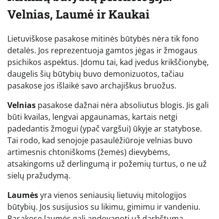
Velnias, Laumė ir Kaukai
Lietuviškose pasakose mitinės būtybės nėra tik fono
detalės. Jos reprezentuoja gamtos jėgas ir žmogaus
psichikos aspektus. Įdomu tai, kad įvedus krikščionybę,
daugelis šių būtybių buvo demonizuotos, tačiau
pasakose jos išlaikė savo archajiškus bruožus.
Velnias
pasakose dažnai nėra absoliutus blogis. Jis gali
būti kvailas, lengvai apgaunamas, kartais netgi
padedantis žmogui (ypač vargšui) ūkyje ar statybose.
Tai rodo, kad senojoje pasaulėžiūroje velnias buvo
artimesnis chtoniškoms (žemės) dievybėms,
atsakingoms už derlingumą ir požemių turtus, o ne už
sielų pražudymą.
Laumės
yra vienos seniausių lietuvių mitologijos
būtybių. Jos susijusios su likimu, gimimu ir vandeniu.
Pasakose laumės gali apdovanoti už darbštumą