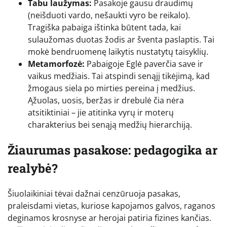
Tabu laužymas:
Pasakoje gausu draudimų
(neišduoti vardo, nešaukti vyro be reikalo).
Tragiška pabaiga ištinka būtent tada, kai
sulaužomas duotas žodis ar šventa paslaptis. Tai
mokė bendruomenę laikytis nustatytų taisyklių.
Metamorfozė:
Pabaigoje Eglė paverčia save ir
vaikus medžiais. Tai atspindi senąjį tikėjimą, kad
žmogaus siela po mirties pereina į medžius.
Ąžuolas, uosis, beržas ir drebulė čia nėra
atsitiktiniai – jie atitinka vyrų ir moterų
charakterius bei senąją medžių hierarchiją.
Žiaurumas pasakose: pedagogika ar
realybė?
Šiuolaikiniai tėvai dažnai cenzūruoja pasakas,
praleisdami vietas, kuriose kapojamos galvos, raganos
deginamos krosnyse ar herojai patiria fizines kančias.