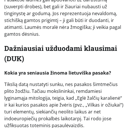
(suverpti drobes), bet gali ir žiauriai nubausti už
tinginystę ar godumą. Jos reprezentuoja nevaldomą,
stichišką gamtos prigimtį – ji gali būti ir duodanti, ir
atimanti. Laumės moralė nėra žmogiška; ji veikia pagal
gamtos dėsnius.
Dažniausiai užduodami klausimai
(DUK)
Kokia yra seniausia žinoma lietuviška pasaka?
Tikslią datą nustatyti sunku, nes pasakos šimtmečius
plito žodžiu. Tačiau mokslininkai, remdamiesi
lyginamąja mitologija, teigia, kad „Eglė žalčių karalienė“
ir kai kurios pasakos apie žvėris (pvz., „Vilkas ir ožiukai“)
turi elementų, siekiančių neolito laikus ar net
indoeuropiečių prokalbės laikotarpį. Tai rodo jose
užfiksuotas toteminis pasaulėvaizdis.