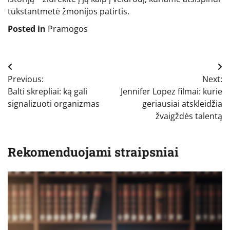
tūkstantmetė žmonijos patirtis.
Posted in
Pramogos
Navigacija
Previous:
Next:
tarp
Balti skrepliai: ką gali
Jennifer Lopez filmai: kurie
įrašų
signalizuoti organizmas
geriausiai atskleidžia
žvaigždės talentą
Rekomenduojami straipsniai