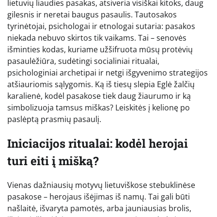
lietuvių liaudies pasakas, atsiveria visiškai kitoks, daug
gilesnis ir neretai baugus pasaulis. Tautosakos
tyrinėtojai, psichologai ir etnologai sutaria: pasakos
niekada nebuvo skirtos tik vaikams. Tai – senovės
išminties kodas, kuriame užšifruota mūsų protėvių
pasaulėžiūra, sudėtingi socialiniai ritualai,
psichologiniai archetipai ir netgi išgyvenimo strategijos
atšiauriomis sąlygomis. Ką iš tiesų slepia Eglė žalčių
karalienė, kodėl pasakose tiek daug žiaurumo ir ką
simbolizuoja tamsus miškas? Leiskitės į kelionę po
paslėptą prasmių pasaulį.
Iniciacijos ritualai: kodėl herojai
turi eiti į mišką?
Vienas dažniausių motyvų lietuviškose stebuklinėse
pasakose – herojaus išėjimas iš namų. Tai gali būti
našlaitė, išvaryta pamotės, arba jauniausias brolis,