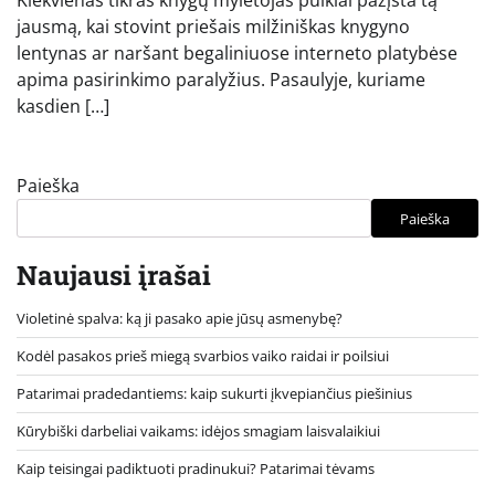
Kiekvienas tikras knygų mylėtojas puikiai pažįsta tą
jausmą, kai stovint priešais milžiniškas knygyno
lentynas ar naršant begaliniuose interneto platybėse
apima pasirinkimo paralyžius. Pasaulyje, kuriame
kasdien […]
Paieška
Paieška
Naujausi įrašai
Violetinė spalva: ką ji pasako apie jūsų asmenybę?
Kodėl pasakos prieš miegą svarbios vaiko raidai ir poilsiui
Patarimai pradedantiems: kaip sukurti įkvepiančius piešinius
Kūrybiški darbeliai vaikams: idėjos smagiam laisvalaikiui
Kaip teisingai padiktuoti pradinukui? Patarimai tėvams