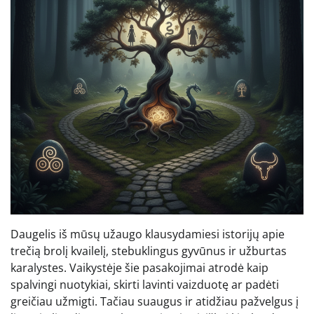
Daugelis iš mūsų užaugo klausydamiesi istorijų apie
trečią brolį kvailelį, stebuklingus gyvūnus ir užburtas
karalystes. Vaikystėje šie pasakojimai atrodė kaip
spalvingi nuotykiai, skirti lavinti vaizduotę ar padėti
greičiau užmigti. Tačiau suaugus ir atidžiau pažvelgus į