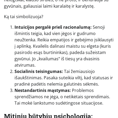
gyvūnais, galiausiai laimi karalaitę ir karalystę.
Ką tai simbolizuoja?
Intuicijos pergalė prieš racionalumą:
Senoji
išmintis teigia, kad vien jėgos ir gudrumo
neužtenka. Reikia empatijos ir gebėjimo įsiklausyti
į aplinką. Kvailelis dalinasi maistu su elgeta (kuris
pasirodo esąs burtininkas), padeda sužeistam
gyvūnui. Jo „kvailumas“ iš tiesų yra dvasinis
atvirumas.
Socialinis teisingumas:
Tai žemiausiojo
išaukštinimas. Pasaka suteikia viltį, kad statusas ir
pradinė padėtis nelemia galutinės sėkmės.
Nestandartinis mąstymas:
Problemos
sprendžiamos ne jėga, o netikėtais sprendimais.
Tai mokė lankstumo sudėtingose situacijose.
Mitinių būtybių psichologija: