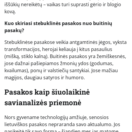
iššūkių nereikėtų – vaikas turi suprasti gėrio ir blogio
kovą.
Kuo skiriasi stebuklinės pasakos nuo buitinių
pasakų?
Stebuklinėse pasakose veikia antgamtinės jėgos, vyksta
transformacijos, herojai keliauja į kitus pasaulius
(mišką, stiklo kalną). Buitinės pasakos yra žemiškesnės,
jose dažnai pašiepiamos žmonių ydos (godumas,
kvailumas), ponų ir valstiečių santykiai. Jose mažiau
magijos, daugiau satyros ir humoro.
Pasakos kaip šiuolaikinė
savianalizės priemonė
Nors gyvename technologijų amžiuje, senosios
lietuviškos pasakos nepraranda savo aktualumo. Jos
pasikeitė tik savo forma – šiandien mes jas matome