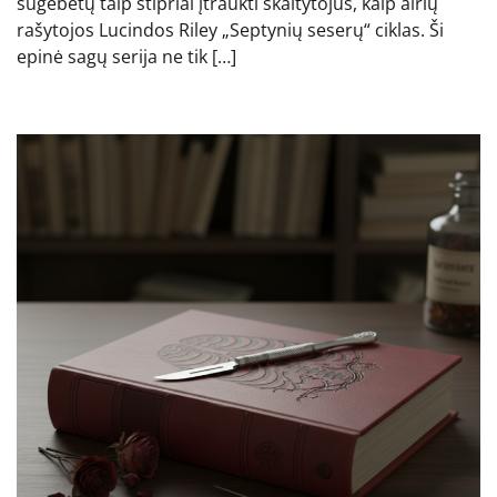
sugebėtų taip stipriai įtraukti skaitytojus, kaip airių
rašytojos Lucindos Riley „Septynių seserų“ ciklas. Ši
epinė sagų serija ne tik […]