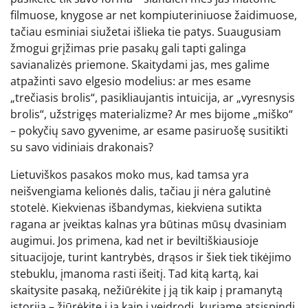
filmuose, knygose ar net kompiuteriniuose žaidimuose,
tačiau esminiai siužetai išlieka tie patys. Suaugusiam
žmogui grįžimas prie pasakų gali tapti galinga
savianalizės priemone. Skaitydami jas, mes galime
atpažinti savo elgesio modelius: ar mes esame
„trečiasis brolis“, pasikliaujantis intuicija, ar „vyresnysis
brolis“, užstrigęs materializme? Ar mes bijome „miško“
– pokyčių savo gyvenime, ar esame pasiruošę susitikti
su savo vidiniais drakonais?
Lietuviškos pasakos moko mus, kad tamsa yra
neišvengiama kelionės dalis, tačiau ji nėra galutinė
stotelė. Kiekvienas išbandymas, kiekviena sutikta
ragana ar įveiktas kalnas yra būtinas mūsų dvasiniam
augimui. Jos primena, kad net ir beviltiškiausioje
situacijoje, turint kantrybės, drąsos ir šiek tiek tikėjimo
stebuklu, įmanoma rasti išeitį. Tad kitą kartą, kai
skaitysite pasaką, nežiūrėkite į ją tik kaip į pramanytą
istoriją – žiūrėkite į ją kaip į veidrodį, kuriame atsispindi