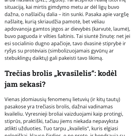
situaciją, kai mirtis gimdymo metu ar dėl ligų buvo
dažna, o našlaičių dalia – itin sunki. Pasaka apie vargšę
našlaitę, kurią skriaudžia pamotė, bet vėliau
apdovanoja gamtos jėgos ar dievybės (karvutė, laumė),
buvo paguoda ir vilties šaltinis. Tai siuntė žinutę: net jei
esi socialinio dugno apačioje, tavo dvasinė stiprybė ir
ryšys su protėviais (simbolizuojamais gyvūnų ar
stebuklingų daiktų) gali pakeisti tavo likimą.
Trečias brolis „kvasilelis“: kodėl
jam sekasi?
Vienas įdomiausių fenomenų lietuvių (ir kitų tautų)
pasakose yra trečiasis brolis, dažnai vadinamas
kvaileliu. Vyresnieji broliai vaizduojami kaip protingi,
stiprūs, praktiški, tačiau jiems niekada nepavyksta
atlikti užduoties. Tuo tarpu „kvailelis“, kuris elgiasi
nelogiškai, klauso širdies, o ne proto, ir bendrauja su