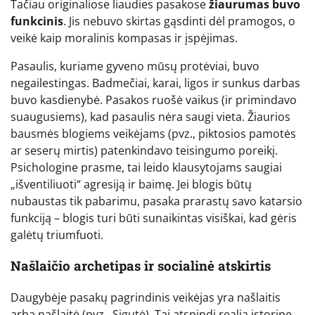
Tačiau originaliose liaudies pasakose
žiaurumas buvo
funkcinis
. Jis nebuvo skirtas gąsdinti dėl pramogos, o
veikė kaip moralinis kompasas ir įspėjimas.
Pasaulis, kuriame gyveno mūsų protėviai, buvo
negailestingas. Badmečiai, karai, ligos ir sunkus darbas
buvo kasdienybė. Pasakos ruošė vaikus (ir primindavo
suaugusiems), kad pasaulis nėra saugi vieta. Žiaurios
bausmės blogiems veikėjams (pvz., piktosios pamotės
ar seserų mirtis) patenkindavo teisingumo poreikį.
Psichologine prasme, tai leido klausytojams saugiai
„išventiliuoti“ agresiją ir baimę. Jei blogis būtų
nubaustas tik pabarimu, pasaka prarastų savo katarsio
funkciją – blogis turi būti sunaikintas visiškai, kad gėris
galėtų triumfuoti.
Našlaičio archetipas ir socialinė atskirtis
Daugybėje pasakų pagrindinis veikėjas yra našlaitis
arba našlaitė (pvz., Sigutė). Tai atspindi realią istorinę