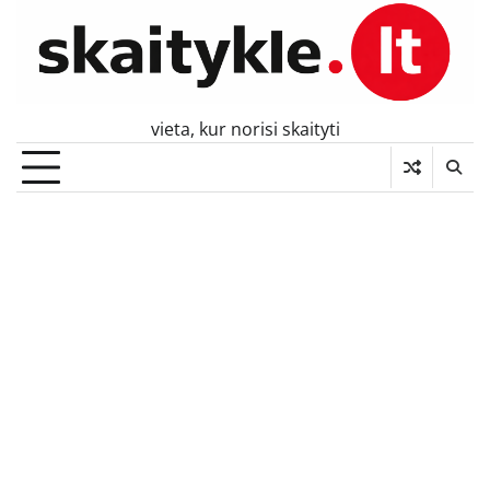
Skip
to
content
vieta, kur norisi skaityti