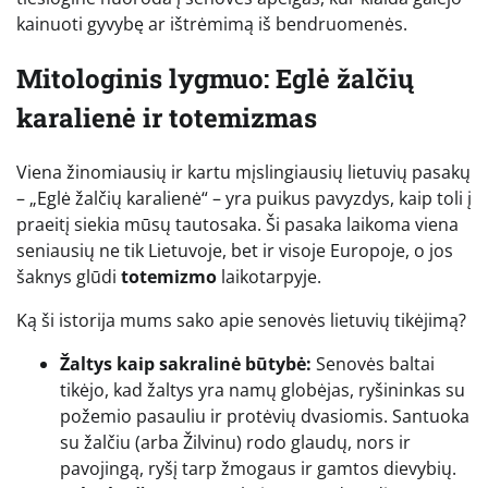
kainuoti gyvybę ar ištrėmimą iš bendruomenės.
Mitologinis lygmuo: Eglė žalčių
karalienė ir totemizmas
Viena žinomiausių ir kartu mįslingiausių lietuvių pasakų
– „Eglė žalčių karalienė“ – yra puikus pavyzdys, kaip toli į
praeitį siekia mūsų tautosaka. Ši pasaka laikoma viena
seniausių ne tik Lietuvoje, bet ir visoje Europoje, o jos
šaknys glūdi
totemizmo
laikotarpyje.
Ką ši istorija mums sako apie senovės lietuvių tikėjimą?
Žaltys kaip sakralinė būtybė:
Senovės baltai
tikėjo, kad žaltys yra namų globėjas, ryšininkas su
požemio pasauliu ir protėvių dvasiomis. Santuoka
su žalčiu (arba Žilvinu) rodo glaudų, nors ir
pavojingą, ryšį tarp žmogaus ir gamtos dievybių.