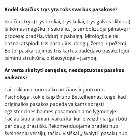
Kodėl skaičius trys yra toks svarbus pasakose?
Skaičius trys (trys broliai, trys keliai, trys galvos slibinui)
laikomas magišku ir sakraliu. Jis simbolizuoja pilnatvę ir
procesą: pradžią, vidurį ir pabaigą. Mitologijoje tai
dažnai atspindi tris pasaulius: dangų, žemę ir požemį.
Be to, pasikartojimas tris kartus padėdavo pasakotojui
įsiminti struktūrą, o klausytojui – įtampą.
Ar verta skaityti senąsias, neadaptuotas pasakas
vaikams?
Tai priklauso nuo vaiko amžiaus ir jautrumo.
Psichologai, tokie kaip Bruno Bettelheimas, teigė, kad
originalios pasakos padeda vaikams spręsti
egzistencines baimes pasąmoniniame lygmenyje.
Tačiau šiuolaikiniam vaikui kai kurie vaizdiniai gali būti
per daug drastiški. Rekomenduojama pradėti nuo
švelnesnių versijų, tačiau visiškai „išvalyti“ pasakų nuo