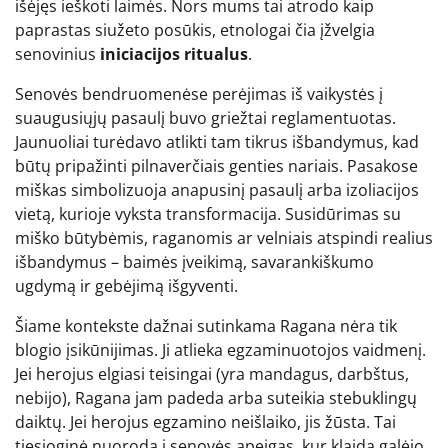
išėjęs ieškoti laimės. Nors mums tai atrodo kaip
paprastas siužeto posūkis, etnologai čia įžvelgia
senovinius
iniciacijos ritualus
.
Senovės bendruomenėse perėjimas iš vaikystės į
suaugusiųjų pasaulį buvo griežtai reglamentuotas.
Jaunuoliai turėdavo atlikti tam tikrus išbandymus, kad
būtų pripažinti pilnaverčiais genties nariais. Pasakose
miškas simbolizuoja anapusinį pasaulį arba izoliacijos
vietą, kurioje vyksta transformacija. Susidūrimas su
miško būtybėmis, raganomis ar velniais atspindi realius
išbandymus – baimės įveikimą, savarankiškumo
ugdymą ir gebėjimą išgyventi.
Šiame kontekste dažnai sutinkama Ragana nėra tik
blogio įsikūnijimas. Ji atlieka egzaminuotojos vaidmenį.
Jei herojus elgiasi teisingai (yra mandagus, darbštus,
nebijo), Ragana jam padeda arba suteikia stebuklingų
daiktų. Jei herojus egzamino neišlaiko, jis žūsta. Tai
tiesioginė nuoroda į senovės apeigas, kur klaida galėjo