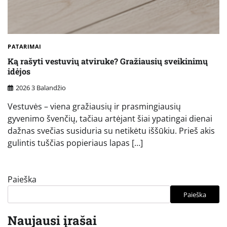
PATARIMAI
Ką rašyti vestuvių atviruke? Gražiausių sveikinimų
idėjos
2026 3 Balandžio
Vestuvės – viena gražiausių ir prasmingiausių
gyvenimo švenčių, tačiau artėjant šiai ypatingai dienai
dažnas svečias susiduria su netikėtu iššūkiu. Prieš akis
gulintis tuščias popieriaus lapas […]
Paieška
Paieška
Naujausi įrašai