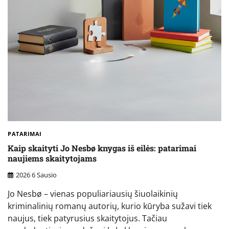
PATARIMAI
Kaip skaityti Jo Nesbø knygas iš eilės: patarimai
naujiems skaitytojams
2026 6 Sausio
Jo Nesbø – vienas populiariausių šiuolaikinių
kriminalinių romanų autorių, kurio kūryba sužavi tiek
naujus, tiek patyrusius skaitytojus. Tačiau