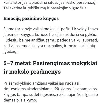
kuria istorijas, apibūdina situacijas, ieško personažų.
Tai skatina kūrybiškumą ir pasakojimo įgūdžius.
Emocijų pažinimo knygos
Šiame tarpsnyje vaikai mokosi atpažinti ir valdyti savo
jausmus. Knygos, kuriose herojai susiduria su pykčiu,
liūdesiu, baime ar džiaugsmu, padeda vaikui suprasti,
kad visos emocijos yra normalios, ir moko socialinių
įgūdžių.
5–7 metai: Pasirengimas mokyklai
ir mokslo pradmenys
Priešmokyklinio amžiaus vaikai jau ruošiasi
rimtesniems akademiniams iššūkiams. Lavinamosios
knygos tampa sudėtingesnės, reikalaujančios ilgesnio
dėmesio išlaikymo.