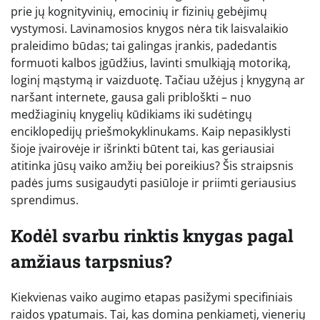
prie jų kognityvinių, emocinių ir fizinių gebėjimų
vystymosi. Lavinamosios knygos nėra tik laisvalaikio
praleidimo būdas; tai galingas įrankis, padedantis
formuoti kalbos įgūdžius, lavinti smulkiąją motoriką,
loginį mąstymą ir vaizduotę. Tačiau užėjus į knygyną ar
naršant internete, gausa gali pribloškti – nuo
medžiaginių knygelių kūdikiams iki sudėtingų
enciklopedijų priešmokyklinukams. Kaip nepasiklysti
šioje įvairovėje ir išrinkti būtent tai, kas geriausiai
atitinka jūsų vaiko amžių bei poreikius? Šis straipsnis
padės jums susigaudyti pasiūloje ir priimti geriausius
sprendimus.
Kodėl svarbu rinktis knygas pagal
amžiaus tarpsnius?
Kiekvienas vaiko augimo etapas pasižymi specifiniais
raidos ypatumais. Tai, kas domina penkiametį, vienerių