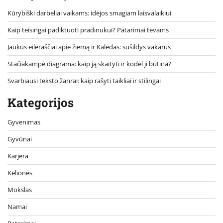
Kūrybiški darbeliai vaikams: idėjos smagiam laisvalaikiui
Kaip teisingai padiktuoti pradinukui? Patarimai tėvams
Jaukūs eilėraščiai apie žiemą ir Kalėdas: sušildys vakarus
Stačiakampė diagrama: kaip ją skaityti ir kodėl ji būtina?
Svarbiausi teksto žanrai: kaip rašyti taikliai ir stilingai
Kategorijos
Gyvenimas
Gyvūnai
Karjera
Kelionės
Mokslas
Namai