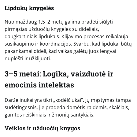
Lipdukų knygelės
Nuo maždaug 1,5–2 metų galima pradėti siūlyti
pirmąsias užduočių knygeles su dideliais,
daugkartiniais lipdukais. Klijavimo procesas reikalauja
susikaupimo ir koordinacijos. Svarbu, kad lipdukai būtų
pakankamai dideli, kad vaikas galėtų juos lengvai
nuplėšti ir užklijuoti.
3–5 metai: Logika, vaizduotė ir
emocinis intelektas
Darželinukai yra tikri „kodėlčiukai“. Jų mąstymas tampa
sudėtingesnis, jie pradeda domėtis raidėmis, skaičiais,
gamtos reiškiniais ir žmonių santykiais.
Veiklos ir užduočių knygos