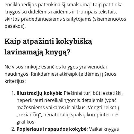
enciklopedijos patenkina šį smalsumą. Taip pat tinka
knygos su didelėmis raidėmis ir trumpais tekstais,
skirtos pradedantiesiems skaitytojams (skiemenuotos
pasakos).
Kaip atpažinti kokybišką
lavinamąją knygą?
Ne visos rinkoje esančios knygos yra vienodai
naudingos. Rinkdamiesi atkreipkite dėmesį į šiuos
kriterijus:
Iliustracijų kokybė:
Piešiniai turi būti estetiški,
neperkrauti nereikalingomis detalėmis (ypač
mažesniems vaikams) ir aiškūs. Vengti reikėtų
„rėkiančių“, nenatūralių spalvų kompiuterinės
grafikos.
Popieriaus ir spaudos kokybė:
Vaikai knygas