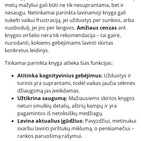
metų mažyliui gali būti ne tik nesuprantama, bet ir
nesaugu. Netinkamai parinkta lavinamoji knyga gali
sukelti vaikui frustraciją, jei užduotys per sunkios, arba
nuobodulį, jei jos per lengvos.
Amžiaus cenzas
ant
knygos viršelio nėra tik rekomendacija – tai gairė,
nurodanti, kokiems gebėjimams lavinti skirtas
konkretus leidinys.
Tinkamai parinkta knyga atlieka šias funkcijas:
Atitinka kognityvinius gebėjimus:
Užduotys ir
turinis yra suprantami, todėl vaikas jaučia sėkmės
džiaugsmą jas įveikdamas.
Užtikrina saugumą:
Mažiausiems skirtos knygos
neturi smulkių detalių, aštrių kampų ir yra
pagamintos iš netoksiškų medžiagų.
Lavina aktualius įgūdžius:
Pavyzdžiui, metinukui
svarbu lavinti pirštukų miklumą, o penkiamečiui –
rankos paruošimą rašymui.