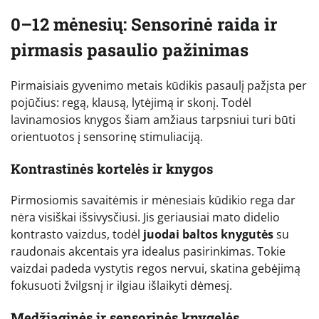
0–12 mėnesių: Sensorinė raida ir
pirmasis pasaulio pažinimas
Pirmaisiais gyvenimo metais kūdikis pasaulį pažįsta per
pojūčius: regą, klausą, lytėjimą ir skonį. Todėl
lavinamosios knygos šiam amžiaus tarpsniui turi būti
orientuotos į sensorinę stimuliaciją.
Kontrastinės kortelės ir knygos
Pirmosiomis savaitėmis ir mėnesiais kūdikio rega dar
nėra visiškai išsivysčiusi. Jis geriausiai mato didelio
kontrasto vaizdus, todėl
juodai baltos knygutės
su
raudonais akcentais yra idealus pasirinkimas. Tokie
vaizdai padeda vystytis regos nervui, skatina gebėjimą
fokusuoti žvilgsnį ir ilgiau išlaikyti dėmesį.
Medžiaginės ir sensorinės knygelės