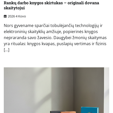
Rankų darbo knygos skirtukas – originali dovana
skaitytojui
2026 4 Kovo
Nors gyvename sparčiai tobulėjančių technologijų ir
elektroninių skaityklių amžiuje, popierinės knygos
nepraranda savo žavesio. Daugybei žmonių skaitymas
yra ritualas: knygos kvapas, puslapių vertimas ir fizinis
[…]