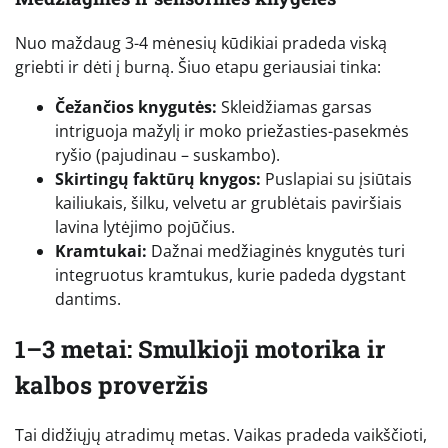
Nuo maždaug 3-4 mėnesių kūdikiai pradeda viską
griebti ir dėti į burną. Šiuo etapu geriausiai tinka:
Čežančios knygutės:
Skleidžiamas garsas
intriguoja mažylį ir moko priežasties-pasekmės
ryšio (pajudinau – suskambo).
Skirtingų faktūrų knygos:
Puslapiai su įsiūtais
kailiukais, šilku, velvetu ar grublėtais paviršiais
lavina lytėjimo pojūčius.
Kramtukai:
Dažnai medžiaginės knygutės turi
integruotus kramtukus, kurie padeda dygstant
dantims.
1–3 metai: Smulkioji motorika ir
kalbos proveržis
Tai didžiųjų atradimų metas. Vaikas pradeda vaikščioti,