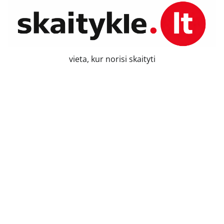
Skip
to
content
vieta, kur norisi skaityti