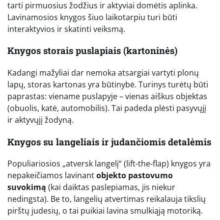
tarti pirmuosius žodžius ir aktyviai domėtis aplinka.
Lavinamosios knygos šiuo laikotarpiu turi būti
interaktyvios ir skatinti veiksmą.
Knygos storais puslapiais (kartoninės)
Kadangi mažyliai dar nemoka atsargiai vartyti plonų
lapų, storas kartonas yra būtinybė. Turinys turėtų būti
paprastas: viename puslapyje – vienas aiškus objektas
(obuolis, katė, automobilis). Tai padeda plėsti pasyvųjį
ir aktyvųjį žodyną.
Knygos su langeliais ir judančiomis detalėmis
Populiariosios „atversk langelį“ (lift-the-flap) knygos yra
nepakeičiamos lavinant
objekto pastovumo
suvokimą
(kai daiktas paslepiamas, jis niekur
nedingsta). Be to, langelių atvertimas reikalauja tikslių
pirštų judesių, o tai puikiai lavina smulkiąją motoriką.