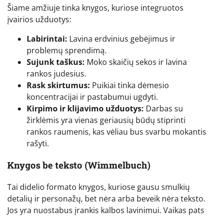
Šiame amžiuje tinka knygos, kuriose integruotos
įvairios užduotys:
Labirintai:
Lavina erdvinius gebėjimus ir
problemų sprendimą.
Sujunk taškus:
Moko skaičių sekos ir lavina
rankos judesius.
Rask skirtumus:
Puikiai tinka dėmesio
koncentracijai ir pastabumui ugdyti.
Kirpimo ir klijavimo užduotys:
Darbas su
žirklėmis yra vienas geriausių būdų stiprinti
rankos raumenis, kas vėliau bus svarbu mokantis
rašyti.
Knygos be teksto (Wimmelbuch)
Tai didelio formato knygos, kuriose gausu smulkių
detalių ir personažų, bet nėra arba beveik nėra teksto.
Jos yra nuostabus įrankis kalbos lavinimui. Vaikas pats