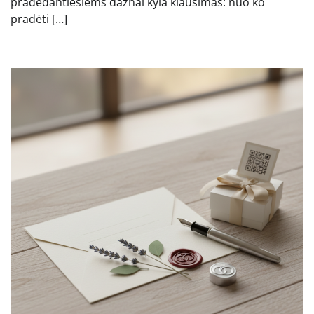
pradedantiesiems dažnai kyla klausimas: nuo ko
pradėti […]