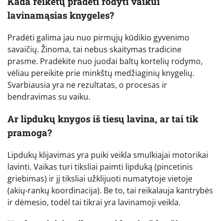
Kada reikėtų pradėti rodyti vaikui
lavinamąsias knygeles?
Pradėti galima jau nuo pirmųjų kūdikio gyvenimo
savaičių. Žinoma, tai nebus skaitymas tradicine
prasme. Pradėkite nuo juodai baltų kortelių rodymo,
vėliau pereikite prie minkštų medžiaginių knygelių.
Svarbiausia yra ne rezultatas, o procesas ir
bendravimas su vaiku.
Ar lipdukų knygos iš tiesų lavina, ar tai tik
pramoga?
Lipdukų klijavimas yra puiki veikla smulkiajai motorikai
lavinti. Vaikas turi tiksliai paimti lipduką (pincetinis
griebimas) ir jį tiksliai užklijuoti numatytoje vietoje
(akių-rankų koordinacija). Be to, tai reikalauja kantrybės
ir dėmesio, todėl tai tikrai yra lavinamoji veikla.