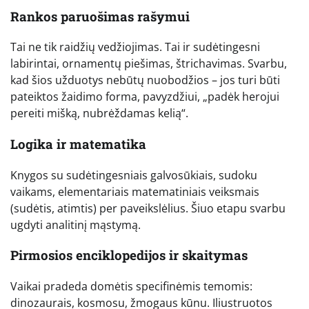
Rankos paruošimas rašymui
Tai ne tik raidžių vedžiojimas. Tai ir sudėtingesni
labirintai, ornamentų piešimas, štrichavimas. Svarbu,
kad šios užduotys nebūtų nuobodžios – jos turi būti
pateiktos žaidimo forma, pavyzdžiui, „padėk herojui
pereiti mišką, nubrėždamas kelią“.
Logika ir matematika
Knygos su sudėtingesniais galvosūkiais, sudoku
vaikams, elementariais matematiniais veiksmais
(sudėtis, atimtis) per paveikslėlius. Šiuo etapu svarbu
ugdyti analitinį mąstymą.
Pirmosios enciklopedijos ir skaitymas
Vaikai pradeda domėtis specifinėmis temomis:
dinozaurais, kosmosu, žmogaus kūnu. Iliustruotos