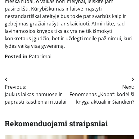
mešką rudai, o vaikas nori mėlynai, leiskite jam
pasireikšti. Kūrybiškumas ir laisvė mąstyti
nestandartiškai ateityje bus tokie pat svarbūs kaip ir
gebėjimas gražiai rašyti ar skaičiuoti. Atminkite, kad
lavinamosios knygos tikslas yra ne tik išmokyti
konkretaus įgūdžio, bet ir uždegti meilę pažinimui, kuri
lydės vaiką visą gyvenimą.
Posted in
Patarimai
Navigacija
Previous:
Next:
tarp
Jaukus laikas namuose ir
Fenomenas „Kopa“: kodėl ši
įrašų
paprasti kasdieniai ritualai
knyga aktuali ir šiandien?
Rekomenduojami straipsniai