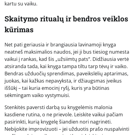
kartu su vaiku.
Skaitymo ritualų ir bendros veiklos
kūrimas
Net pati geriausia ir brangiausia lavinamoji knyga
neatneš maksimalios naudos, jei ji bus tiesiog numesta
vaikui į rankas, kad šis „užsiimtų pats“. Didžiausia vertė
atsiranda tada, kai knyga tampa tiltu tarp tėvų ir vaiko.
Bendras užduočių sprendimas, paveikslėlių aptarimas,
juokas, kai kažkas nepavyksta, ir džiaugsmas įveikus
iššūkį – tai kuria emocinį ryšį, kuris yra būtinas
sėkmingam vaiko vystymuisi.
Stenkitės paversti darbą su knygelėmis malonia
kasdiene rutina, o ne prievole. Leiskite vaikui pačiam
pasirinkti, kurią knygelę šiandien nori nagrinėti.
Nebijokite improvizuoti – jei užduotis prašo nuspalvinti