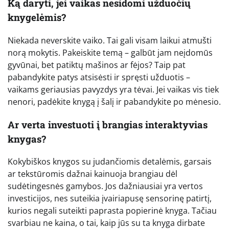
Ką daryti, jei vaikas nesidomi užduočių
knygelėmis?
Niekada neverskite vaiko. Tai gali visam laikui atmušti
norą mokytis. Pakeiskite temą – galbūt jam neįdomūs
gyvūnai, bet patiktų mašinos ar fėjos? Taip pat
pabandykite patys atsisėsti ir spręsti užduotis –
vaikams geriausias pavyzdys yra tėvai. Jei vaikas vis tiek
nenori, padėkite knygą į šalį ir pabandykite po mėnesio.
Ar verta investuoti į brangias interaktyvias
knygas?
Kokybiškos knygos su judančiomis detalėmis, garsais
ar tekstūromis dažnai kainuoja brangiau dėl
sudėtingesnės gamybos. Jos dažniausiai yra vertos
investicijos, nes suteikia įvairiapusę sensorinę patirtį,
kurios negali suteikti paprasta popierinė knyga. Tačiau
svarbiau ne kaina, o tai, kaip jūs su ta knyga dirbate