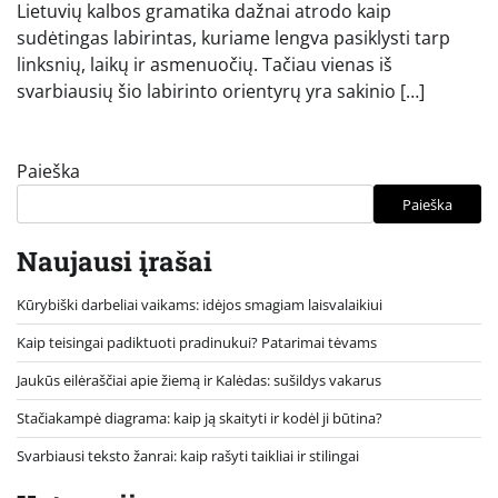
Lietuvių kalbos gramatika dažnai atrodo kaip
sudėtingas labirintas, kuriame lengva pasiklysti tarp
linksnių, laikų ir asmenuočių. Tačiau vienas iš
svarbiausių šio labirinto orientyrų yra sakinio […]
Paieška
Paieška
Naujausi įrašai
Kūrybiški darbeliai vaikams: idėjos smagiam laisvalaikiui
Kaip teisingai padiktuoti pradinukui? Patarimai tėvams
Jaukūs eilėraščiai apie žiemą ir Kalėdas: sušildys vakarus
Stačiakampė diagrama: kaip ją skaityti ir kodėl ji būtina?
Svarbiausi teksto žanrai: kaip rašyti taikliai ir stilingai