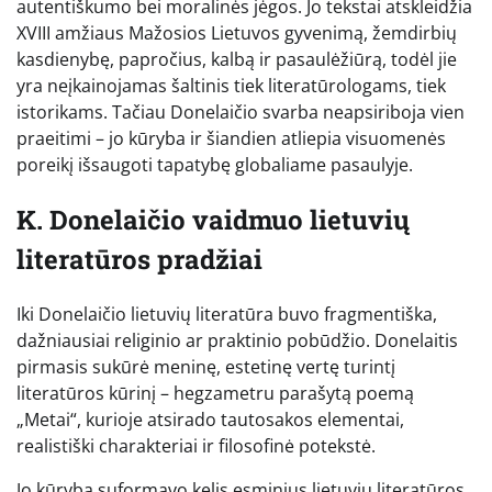
autentiškumo bei moralinės jėgos. Jo tekstai atskleidžia
XVIII amžiaus Mažosios Lietuvos gyvenimą, žemdirbių
kasdienybę, papročius, kalbą ir pasaulėžiūrą, todėl jie
yra neįkainojamas šaltinis tiek literatūrologams, tiek
istorikams. Tačiau Donelaičio svarba neapsiriboja vien
praeitimi – jo kūryba ir šiandien atliepia visuomenės
poreikį išsaugoti tapatybę globaliame pasaulyje.
K. Donelaičio vaidmuo lietuvių
literatūros pradžiai
Iki Donelaičio lietuvių literatūra buvo fragmentiška,
dažniausiai religinio ar praktinio pobūdžio. Donelaitis
pirmasis sukūrė meninę, estetinę vertę turintį
literatūros kūrinį – hegzametru parašytą poemą
„Metai“, kurioje atsirado tautosakos elementai,
realistiški charakteriai ir filosofinė potekstė.
Jo kūryba suformavo kelis esminius lietuvių literatūros