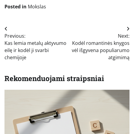
Posted in
Mokslas
Navigacija
Previous:
Next:
tarp
Kas lemia metalų aktyvumo
Kodėl romantinės knygos
įrašų
eilę ir kodėl ji svarbi
vėl išgyvena populiarumo
chemijoje
atgimimą
Rekomenduojami straipsniai