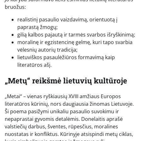
bruožus:
realistinį pasaulio vaizdavimą, orientuotą į
paprastą žmogų;
gilią kalbos pajautą ir tarmės svarbos išryškinimą;
moralinę ir egzistencinę gelmę, kuri tapo svarbia
vėlesnių autorių tradicija;
lietuviškos pasaulėžiūros formavimą kaip
literatūros ašį.
„Metų“ reikšmė lietuvių kultūroje
„Metai“ – vienas ryškiausių XVIII amžiaus Europos
literatūros kūrinių, nors daugiausia žinomas Lietuvoje.
Ši poema pasižymi unikaliu pasaulio suvokimu ir
nepaprastai gyvomis detalėmis. Donelaitis aprašė
valstiečių darbus, šventes, rūpesčius, moralines
nuostatas ir konfliktus. Kūrinyje atsispindi metų ciklas,