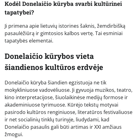
Kodėl Donelaičio kūryba svarbi kultūrinei
tapatybei?
Ji primena apie lietuvių istorines šaknis, žemdirbišką
pasaulėžiūrą ir gimtosios kalbos vertę. Tai esminiai
tapatybės elementai.
Donelaičio kūrybos vieta
šiandienos kultūros erdvėje
Donelaičio kūryba šiandien egzistuoja ne tik
mokykliniuose vadovėliuose. Ji gyvuoja muzikos, teatro,
kino interpretacijose, šiuolaikinėse medijų formose ir
akademiniuose tyrimuose. Kūrėjo tekstų motyvai
pasirodo kultūros renginiuose, literatūros festivaliuose
ir net socialinių tinklų turinyje, liudydami, kad
Donelaičio pasaulis gali būti artimas ir XXI amžiaus
žmogui.