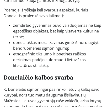
kuris simbolizuoja gamtos ir žmogaus ryšį.
Poemoje išryškėja keli svarbūs aspektai, kuriais
Donelaitis pralenkė savo laikmetį:
žemdirbio gyvenimas buvo vaizduojamas ne kaip
egzotiškas objektas, bet kaip visavertė kultūrinė
terpė;
donelaitiškas moralizavimas gimė iš noro ugdyti
bendruomenės sąmoningumą;
etnografinio tikslumo ir poetinės raiškos
derinimas padėjo suformuoti lietuviškos
literatūros stilistiką.
Donelaičio kalbos svarba
K. Donelaitis sąmoningai pasirinko lietuvių kalbą savo
kūrybai, nors tuo metu dauguma išsilavinusių
Mažosios Lietuvos gyventojų rašė vokiečių arba lotynų
kalbomis. Jo tekstai išsiskiria ryškiais tarmės elementais