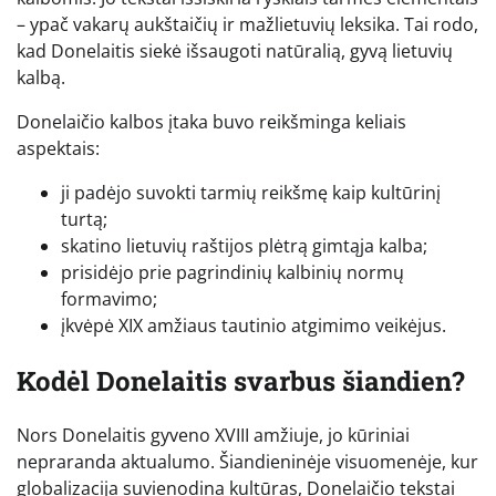
– ypač vakarų aukštaičių ir mažlietuvių leksika. Tai rodo,
kad Donelaitis siekė išsaugoti natūralią, gyvą lietuvių
kalbą.
Donelaičio kalbos įtaka buvo reikšminga keliais
aspektais:
ji padėjo suvokti tarmių reikšmę kaip kultūrinį
turtą;
skatino lietuvių raštijos plėtrą gimtąja kalba;
prisidėjo prie pagrindinių kalbinių normų
formavimo;
įkvėpė XIX amžiaus tautinio atgimimo veikėjus.
Kodėl Donelaitis svarbus šiandien?
Nors Donelaitis gyveno XVIII amžiuje, jo kūriniai
nepraranda aktualumo. Šiandieninėje visuomenėje, kur
globalizacija suvienodina kultūras, Donelaičio tekstai