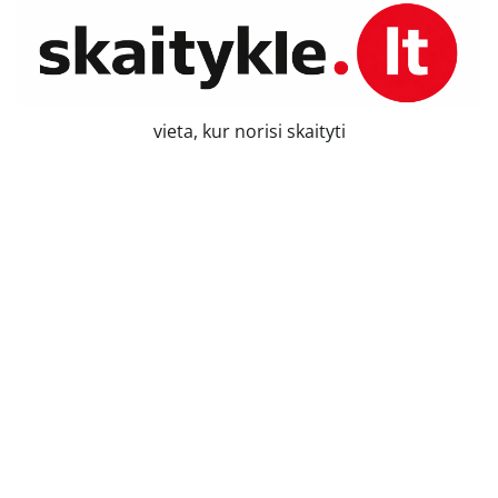
Skip
to
content
vieta, kur norisi skaityti