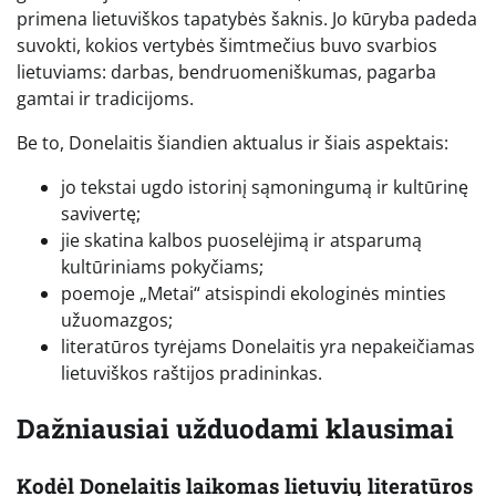
primena lietuviškos tapatybės šaknis. Jo kūryba padeda
suvokti, kokios vertybės šimtmečius buvo svarbios
lietuviams: darbas, bendruomeniškumas, pagarba
gamtai ir tradicijoms.
Be to, Donelaitis šiandien aktualus ir šiais aspektais:
jo tekstai ugdo istorinį sąmoningumą ir kultūrinę
savivertę;
jie skatina kalbos puoselėjimą ir atsparumą
kultūriniams pokyčiams;
poemoje „Metai“ atsispindi ekologinės minties
užuomazgos;
literatūros tyrėjams Donelaitis yra nepakeičiamas
lietuviškos raštijos pradininkas.
Dažniausiai užduodami klausimai
Kodėl Donelaitis laikomas lietuvių literatūros