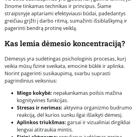
žinome tinkamas technikas ir principus. Šiame
straipsnyje aptariami efektyviausi būdai, padedantys
greičiau grįžti į darbo ritmą, sumažinti išsiblaškymą ir
pagerinti bendrą protinę veiklą.
Kas lemia dėmesio koncentraciją?
Dėmesys yra sudėtingas psichologinis procesas, kurį
veikia mūsų fizinė sveikata, emocinė būklė ir aplinka.
Norint pagerinti susikaupimą, svarbu suprasti
pagrindinius veiksnius:
Miego kokybė:
nepakankamas poilsis mažina
kognityvines funkcijas.
Stresas ir nerimas:
aktyvina organizmo budrumo
reakciją, dėl kurios sunku ilgai išlaikyti dėmesį.
Aplinkos triukšmas:
garsai ir vizualiniai dirgikliai
lengvai atitraukia mintis.