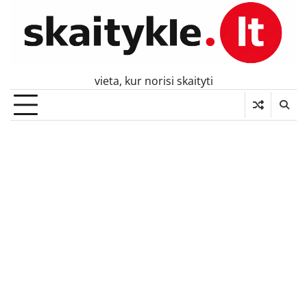
Skip
to
content
vieta, kur norisi skaityti