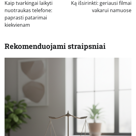
tarp
Kaip tvarkingai laikyti
Ką išsirinkti: geriausi filmai
įrašų
nuotraukas telefone:
vakarui namuose
paprasti patarimai
kiekvienam
Rekomenduojami straipsniai