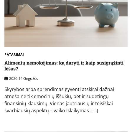
PATARIMAI
Alimentų nemokėjimas: ką daryti ir kaip susigrąžinti
lėšas?
2026 14 Gegužės
Skyrybos arba sprendimas gyventi atskirai dažnai
atneša ne tik emocinių iššūkių, bet ir sudėtingų
finansinių klausimų. Vienas jautriausių ir teisiškai
svarbiausių aspektų – vaiko išlaikymas. […]