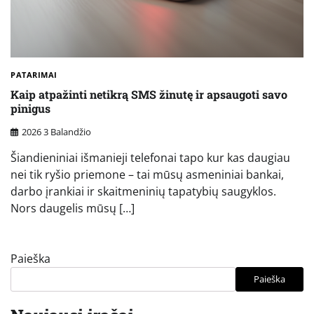
PATARIMAI
Kaip atpažinti netikrą SMS žinutę ir apsaugoti savo
pinigus
2026 3 Balandžio
Šiandieniniai išmanieji telefonai tapo kur kas daugiau
nei tik ryšio priemone – tai mūsų asmeniniai bankai,
darbo įrankiai ir skaitmeninių tapatybių saugyklos.
Nors daugelis mūsų […]
Paieška
Paieška