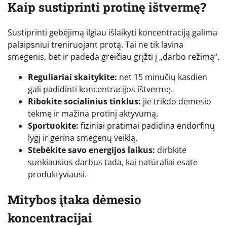
Kaip sustiprinti protinę ištvermę?
Sustiprinti gebėjimą ilgiau išlaikyti koncentraciją galima
palaipsniui treniruojant protą. Tai ne tik lavina
smegenis, bet ir padeda greičiau grįžti į „darbo režimą“.
Reguliariai skaitykite:
net 15 minučių kasdien
gali padidinti koncentracijos ištvermę.
Ribokite socialinius tinklus:
jie trikdo dėmesio
tėkmę ir mažina protinį aktyvumą.
Sportuokite:
fiziniai pratimai padidina endorfinų
lygį ir gerina smegenų veiklą.
Stebėkite savo energijos laikus:
dirbkite
sunkiausius darbus tada, kai natūraliai esate
produktyviausi.
Mitybos įtaka dėmesio
koncentracijai