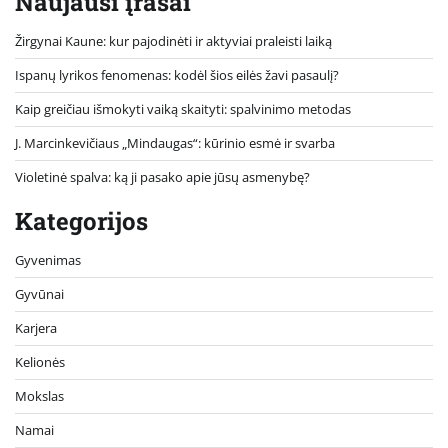
Naujausi įrašai
Žirgynai Kaune: kur pajodinėti ir aktyviai praleisti laiką
Ispanų lyrikos fenomenas: kodėl šios eilės žavi pasaulį?
Kaip greičiau išmokyti vaiką skaityti: spalvinimo metodas
J. Marcinkevičiaus „Mindaugas“: kūrinio esmė ir svarba
Violetinė spalva: ką ji pasako apie jūsų asmenybę?
Kategorijos
Gyvenimas
Gyvūnai
Karjera
Kelionės
Mokslas
Namai