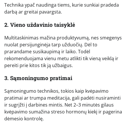
Technika ypač naudinga tiems, kurie sunkiai pradeda
darbą ar greitai pavargsta.
2. Vieno uždavinio taisyklė
Multitaskinimas mažina produktyvumą, nes smegenys
nuolat persijunginėja tarp užduočių. Dėl to
prarandame susikaupimą ir laiko. Todėl
rekomenduojama vienu metu atlikti tik vieną veiklą ir
pereiti prie kitos tik ją užbaigus.
3. Sąmoningumo pratimai
Sąmoningumo technikos, tokios kaip kvėpavimo
pratimai ar trumpa meditacija, gali padėti nusiraminti
ir sugrįžti į darbines mintis. Net 2–3 minutės gilaus
kvėpavimo sumažina streso hormonų kiekį ir pagerina
dėmesio kontrolę.