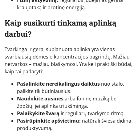
Fizinį aktyvumą:
reguliarus judėjimas gerina
kraujotaką ir protinę energiją.
Kaip susikurti tinkamą aplinką
darbui?
Tvarkinga ir gerai suplanuota aplinka yra vienas
svarbiausių dėmesio koncentracijos pagrindų. Mažiau
netvarkos – mažiau blaškymosi. Yra keli praktiški būdai,
kaip tai padaryti:
Pašalinkite nereikalingus daiktus
nuo stalo,
palikite tik būtiniausius.
Naudokite ausines
arba foninę muziką be
žodžių, jei aplinka triukšminga.
Palaikykite švarą
ir reguliarų tvarkymo ritmą.
Pasirūpinkite apšvietimu:
natūrali šviesa didina
produktyvumą.