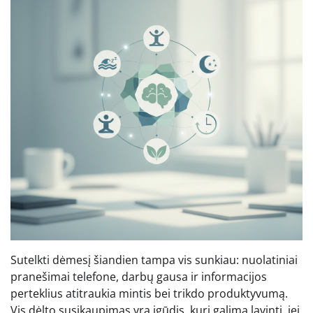
Sutelkti dėmesį šiandien tampa vis sunkiau: nuolatiniai
pranešimai telefone, darbų gausa ir informacijos
perteklius atitraukia mintis bei trikdo produktyvumą.
Vis dėlto susikaupimas yra įgūdis, kurį galima lavinti, jei