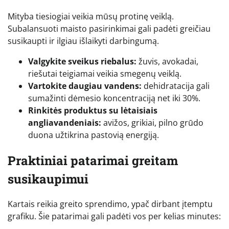
Mityba tiesiogiai veikia mūsų protinę veiklą.
Subalansuoti maisto pasirinkimai gali padėti greičiau
susikaupti ir ilgiau išlaikyti darbingumą.
Valgykite sveikus riebalus:
žuvis, avokadai,
riešutai teigiamai veikia smegenų veiklą.
Vartokite daugiau vandens:
dehidratacija gali
sumažinti dėmesio koncentraciją net iki 30%.
Rinkitės produktus su lėtaisiais
angliavandeniais:
avižos, grikiai, pilno grūdo
duona užtikrina pastovią energiją.
Praktiniai patarimai greitam
susikaupimui
Kartais reikia greito sprendimo, ypač dirbant įtemptu
grafiku. Šie patarimai gali padėti vos per kelias minutes: