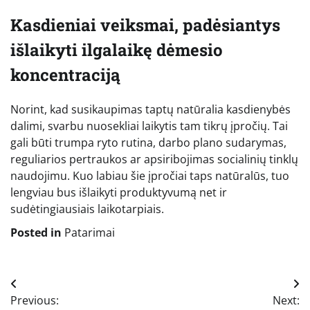
Kasdieniai veiksmai, padėsiantys
išlaikyti ilgalaikę dėmesio
koncentraciją
Norint, kad susikaupimas taptų natūralia kasdienybės
dalimi, svarbu nuosekliai laikytis tam tikrų įpročių. Tai
gali būti trumpa ryto rutina, darbo plano sudarymas,
reguliarios pertraukos ar apsiribojimas socialinių tinklų
naudojimu. Kuo labiau šie įpročiai taps natūralūs, tuo
lengviau bus išlaikyti produktyvumą net ir
sudėtingiausiais laikotarpiais.
Posted in
Patarimai
Navigacija
Previous:
Next: