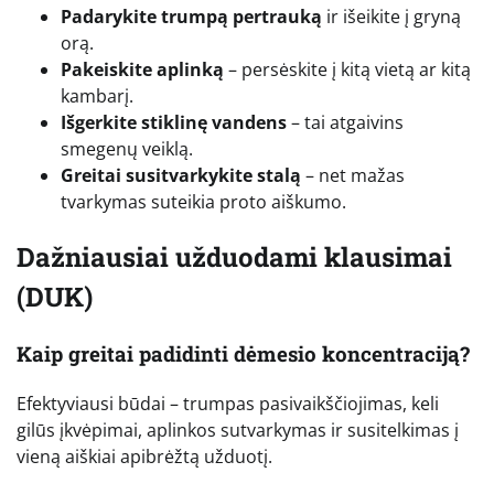
Padarykite trumpą pertrauką
ir išeikite į gryną
orą.
Pakeiskite aplinką
– persėskite į kitą vietą ar kitą
kambarį.
Išgerkite stiklinę vandens
– tai atgaivins
smegenų veiklą.
Greitai susitvarkykite stalą
– net mažas
tvarkymas suteikia proto aiškumo.
Dažniausiai užduodami klausimai
(DUK)
Kaip greitai padidinti dėmesio koncentraciją?
Efektyviausi būdai – trumpas pasivaikščiojimas, keli
gilūs įkvėpimai, aplinkos sutvarkymas ir susitelkimas į
vieną aiškiai apibrėžtą užduotį.