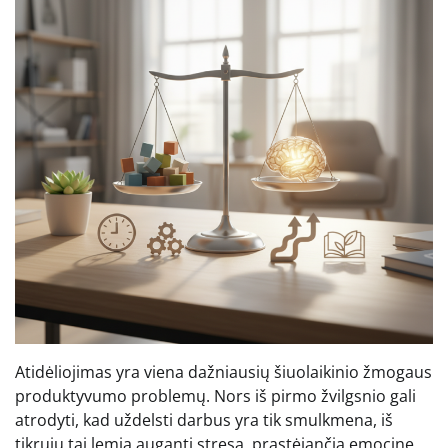
Atidėliojimas yra viena dažniausių šiuolaikinio žmogaus
produktyvumo problemų. Nors iš pirmo žvilgsnio gali
atrodyti, kad uždelsti darbus yra tik smulkmena, iš
tikrųjų tai lemia augantį stresą, prastėjančią emocinę