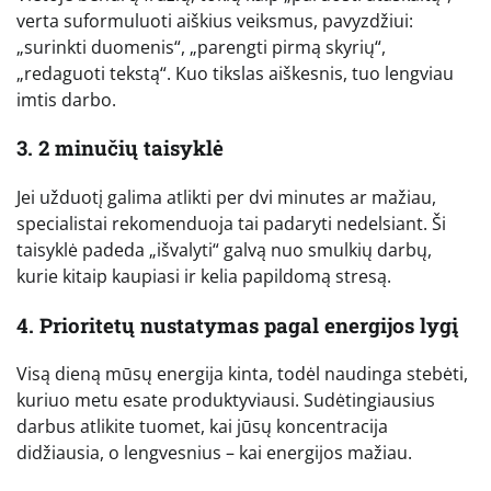
verta suformuluoti aiškius veiksmus, pavyzdžiui:
„surinkti duomenis“, „parengti pirmą skyrių“,
„redaguoti tekstą“. Kuo tikslas aiškesnis, tuo lengviau
imtis darbo.
3. 2 minučių taisyklė
Jei užduotį galima atlikti per dvi minutes ar mažiau,
specialistai rekomenduoja tai padaryti nedelsiant. Ši
taisyklė padeda „išvalyti“ galvą nuo smulkių darbų,
kurie kitaip kaupiasi ir kelia papildomą stresą.
4. Prioritetų nustatymas pagal energijos lygį
Visą dieną mūsų energija kinta, todėl naudinga stebėti,
kuriuo metu esate produktyviausi. Sudėtingiausius
darbus atlikite tuomet, kai jūsų koncentracija
didžiausia, o lengvesnius – kai energijos mažiau.