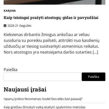
KARJERA
Kaip teisingai prašyti atostogų: gidas ir pavyzdžiai
2026 21 Gegužės
Kiekvienas dirbantis žmogus anksčiau ar vėliau
susiduria su poreikiu pailsėti, atitrūkti nuo kasdienių
užduočių ar tiesiog susitvarkyti asmeninius reikalus.
Nors atostogos yra neatsiejama darbo sutarties […]
Paieška
Paieška
Naujausi įrašai
Ispanų lyrikos fenomenas: kodėl šios eilės žavi pasaulį?
Kaip greičiau išmokyti vaiką skaityti: spalvinimo metodas