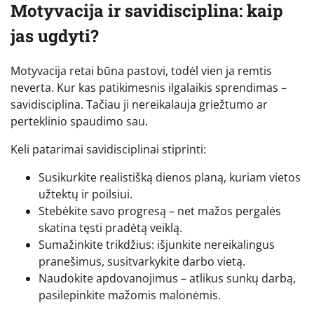
Motyvacija ir savidisciplina: kaip
jas ugdyti?
Motyvacija retai būna pastovi, todėl vien ja remtis
neverta. Kur kas patikimesnis ilgalaikis sprendimas –
savidisciplina. Tačiau ji nereikalauja griežtumo ar
perteklinio spaudimo sau.
Keli patarimai savidisciplinai stiprinti:
Susikurkite realistišką dienos planą, kuriam vietos
užtektų ir poilsiui.
Stebėkite savo progresą – net mažos pergalės
skatina tęsti pradėtą veiklą.
Sumažinkite trikdžius: išjunkite nereikalingus
pranešimus, susitvarkykite darbo vietą.
Naudokite apdovanojimus – atlikus sunkų darbą,
pasilepinkite mažomis malonėmis.