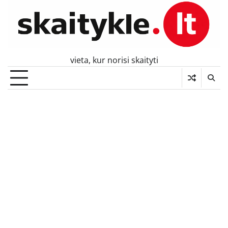
Skip
to
content
vieta, kur norisi skaityti