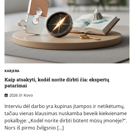
KARJERA
Kaip atsakyti, kodėl norite dirbti čia: ekspertų
patarimai
2026 31 Kovo
Interviu dėl darbo yra kupinas įtampos ir netikėtumų,
tačiau vienas klausimas nuskamba beveik kiekviename
pokalbyje: „Kodėl norite dirbti būtent mūsų įmonėje?“.
Nors iš pirmo žvilgsnio […]