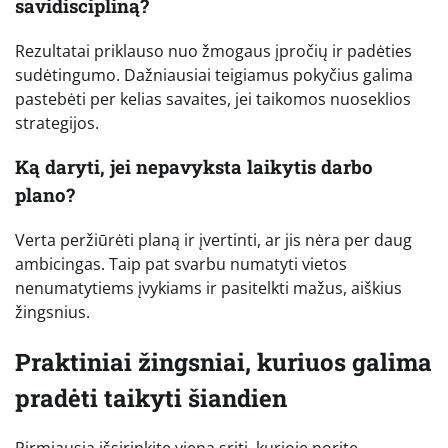
savidiscipliną?
Rezultatai priklauso nuo žmogaus įpročių ir padėties
sudėtingumo. Dažniausiai teigiamus pokyčius galima
pastebėti per kelias savaites, jei taikomos nuoseklios
strategijos.
Ką daryti, jei nepavyksta laikytis darbo
plano?
Verta peržiūrėti planą ir įvertinti, ar jis nėra per daug
ambicingas. Taip pat svarbu numatyti vietos
nenumatytiems įvykiams ir pasitelkti mažus, aiškius
žingsnius.
Praktiniai žingsniai, kuriuos galima
pradėti taikyti šiandien
Pirmiausia išsirinkite vieną sritį, kurioje norite