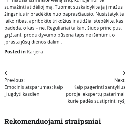
sumažinti atidėliojimą. Tuomet suskaidykite ją į mažus
žingsnius ir pradėkite nuo paprasčiausio. Nusistatykite
laiko ribas, apribokite trikdžius ir atidžiai stebėkite, kas
padeda, o kas – ne. Reguliariai taikant šiuos principus,
grįžtanti produktyvumo būsena taps ne išimtimi, o
įprasta jūsų dienos dalimi.
Posted in
Karjera
Navigacija
Previous:
Next:
tarp
Emocinis atsparumas: kaip
Kaip pagerinti santykius
įrašų
jį ugdyti kasdien
poroje: ekspertų patarimai,
kurie padės sustiprinti ryšį
Rekomenduojami straipsniai