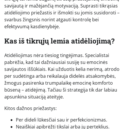
savijautą ir mažėjančią motyvaciją. Suprasti tikrąsias
atidėliojimo priežastis ir išmokti su jomis susidoroti –
svarbus žingsnis norint atgauti kontrolę bei
efektyvumą kasdienybėje.
Kas iš tikrųjų lemia atidėliojimą?
Atidėliojimas nėra tiesiog tingėjimas. Specialistai
pabrėžia, kad tai dažniausiai susiję su emocinės
savijautos iššūkiais. Kai užduotis kelia nerimą, atrodo
per sudėtinga arba reikalauja didelės atsakomybės,
žmogus pasirenka trumpalaikę emocinę komforto
būseną – atidėjimą. Tačiau ši strategija tik dar labiau
apsunkina situaciją ateityje.
Kitos dažnos priežastys:
Per dideli lūkesčiai sau ir perfekcionizmas.
Neaiškiai apibrėžti tikslai arba jų perteklius.