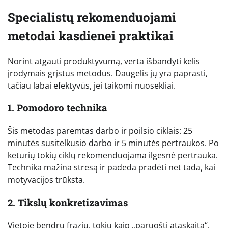
Specialistų rekomenduojami
metodai kasdienei praktikai
Norint atgauti produktyvumą, verta išbandyti kelis
įrodymais grįstus metodus. Daugelis jų yra paprasti,
tačiau labai efektyvūs, jei taikomi nuosekliai.
1. Pomodoro technika
Šis metodas paremtas darbo ir poilsio ciklais: 25
minutės susitelkusio darbo ir 5 minutės pertraukos. Po
keturių tokių ciklų rekomenduojama ilgesnė pertrauka.
Technika mažina stresą ir padeda pradėti net tada, kai
motyvacijos trūksta.
2. Tikslų konkretizavimas
Vietoje bendrų frazių, tokių kaip „paruošti ataskaitą“,