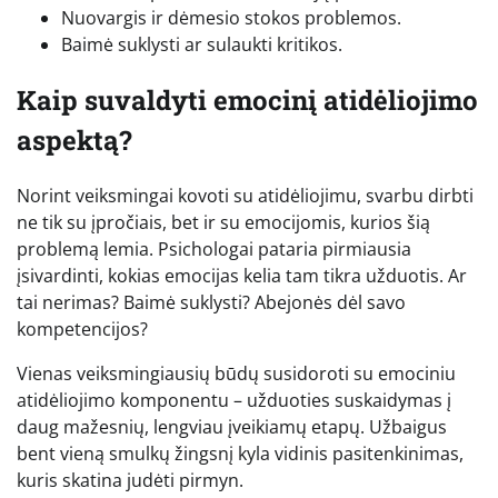
Nuovargis ir dėmesio stokos problemos.
Baimė suklysti ar sulaukti kritikos.
Kaip suvaldyti emocinį atidėliojimo
aspektą?
Norint veiksmingai kovoti su atidėliojimu, svarbu dirbti
ne tik su įpročiais, bet ir su emocijomis, kurios šią
problemą lemia. Psichologai pataria pirmiausia
įsivardinti, kokias emocijas kelia tam tikra užduotis. Ar
tai nerimas? Baimė suklysti? Abejonės dėl savo
kompetencijos?
Vienas veiksmingiausių būdų susidoroti su emociniu
atidėliojimo komponentu – užduoties suskaidymas į
daug mažesnių, lengviau įveikiamų etapų. Užbaigus
bent vieną smulkų žingsnį kyla vidinis pasitenkinimas,
kuris skatina judėti pirmyn.