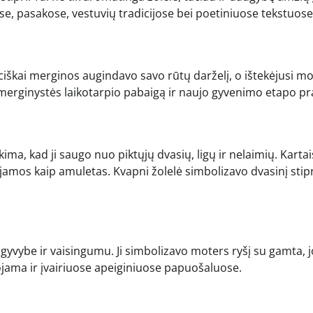
e, pasakose, vestuvių tradicijose bei poetiniuose tekstuose
ciškai merginos augindavo savo rūtų darželį, o ištekėjusi mot
merginystės laikotarpio pabaigą ir naujo gyvenimo etapo pr
ima, kad ji saugo nuo piktųjų dvasių, ligų ir nelaimių. Kartai
mos kaip amuletas. Kvapni žolelė simbolizavo dvasinį sti
 gyvybe ir vaisingumu. Ji simbolizavo moters ryšį su gamta, 
dojama ir įvairiuose apeiginiuose papuošaluose.