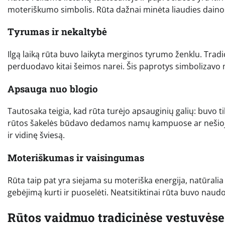
moteriškumo simbolis. Rūta dažnai minėta liaudies dainos
Tyrumas ir nekaltybė
Ilgą laiką rūta buvo laikyta merginos tyrumo ženklu. Tradi
perduodavo kitai šeimos narei. Šis paprotys simbolizavo 
Apsauga nuo blogio
Tautosaka teigia, kad rūta turėjo apsauginių galių: buvo tik
rūtos šakelės būdavo dedamos namų kampuose ar nešioja
ir vidinę šviesą.
Moteriškumas ir vaisingumas
Rūta taip pat yra siejama su moteriška energija, natūralia
gebėjimą kurti ir puoselėti. Neatsitiktinai rūta buvo nau
Rūtos vaidmuo tradicinėse vestuvėse