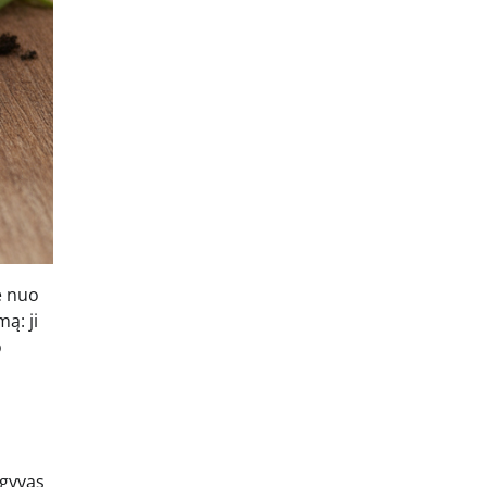
ė nuo
ą: ji
o
 gyvas