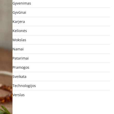
Gyvenimas
Gyvūnai
Karjera
Kelionės
Mokslas
Namai
Patarimai
Pramogos
Sveikata
Technologijos
Verslas