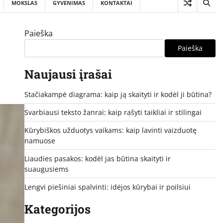
MOKSLAS
GYVENIMAS
KONTAKTAI
Paieška
Paieška
Naujausi įrašai
Stačiakampė diagrama: kaip ją skaityti ir kodėl ji būtina?
Svarbiausi teksto žanrai: kaip rašyti taikliai ir stilingai
Kūrybiškos užduotys vaikams: kaip lavinti vaizduotę
namuose
Liaudies pasakos: kodėl jas būtina skaityti ir
suaugusiems
Lengvi piešiniai spalvinti: idėjos kūrybai ir poilsiui
Kategorijos