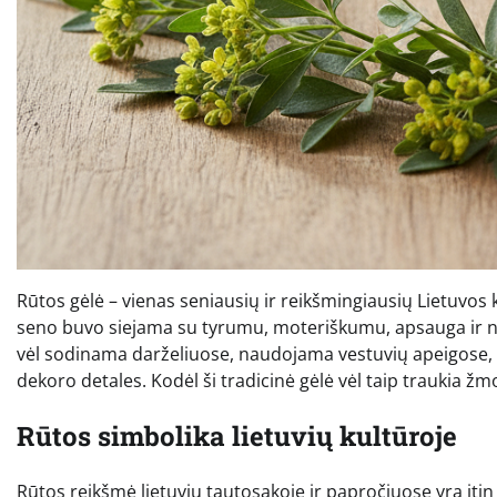
Rūtos gėlė – vienas seniausių ir reikšmingiausių Lietuvos 
seno buvo siejama su tyrumu, moteriškumu, apsauga ir nam
vėl sodinama darželiuose, naudojama vestuvių apeigose, o
dekoro detales. Kodėl ši tradicinė gėlė vėl taip traukia žmo
Rūtos simbolika lietuvių kultūroje
Rūtos reikšmė lietuvių tautosakoje ir papročiuose yra itin 