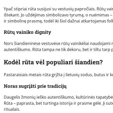
Ypač stipriai rūta susijusi su vestuvių papročiais. Rūtų 
ištekant. Jo uždėjimas simbolizavo tyrumą, o nuėmimas – pe
ir simbolinę prasmę, todėl iki šiol dažnai atkartojamas fo
Rūtų vainiko dignity
Nors šiandieninėse vestuvėse rūtų vainikėliai naudojami 
autentiškumo. Rūta tampa ne tik dekoru, bet ir tiltu tarp p
Kodėl rūta vėl populiari šiandien?
Pastaraisiais metais rūta grįžta į lietuvių sodus, butus ir k
Noras sugrįžti prie tradicijų
Daugelis žmonių ieško autentiškumo, kultūrinės tapatybė
Rūta – paprasta, bet turtinga istorija ir prasme gėlė. Ji su
ritualais.