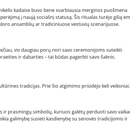
vainikėlis kadaise buvo bene svarbiausia merginos puošmena
rėjimą į naują socialinį statusą. Šis ritualas turėjo gilią e
lkloro ansamblių ar tradiciniuose vestuvių scenarijuose.
rečiau, vis daugiau porų nori savo ceremonijoms suteikti
raeities ir dabarties – tai būdas pagerbti savo šaknis.
ultūrines tradicijas. Prie šio atgimimo prisidėjo keli veiksniai.
s ir prasmingų simbolių, kuriuos galėtų perduoti savo vaik
teikia galimybę susieti kasdienybę su senovės tradicijomis ir