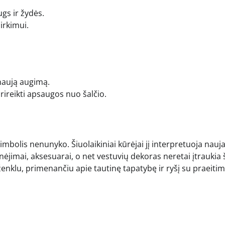
ugs ir žydės.
irkimui.
naują augimą.
rireikti apsaugos nuo šalčio.
imbolis nenunyko. Šiuolaikiniai kūrėjai jį interpretuoja nauja
nėjimai, aksesuarai, o net vestuvių dekoras neretai įtraukia 
enklu, primenančiu apie tautinę tapatybę ir ryšį su praeitim