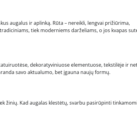
kus augalus ir aplinką. Rūta – nereikli, lengvai prižiūrima,
tiek tradiciniams, tiek moderniems darželiams, o jos kvapas sut
uiruotėse, dekoratyviniuose elementuose, tekstilėje ir ne
raranda savo aktualumo, bet įgauna naujų formų.
iek žinių. Kad augalas klestėtų, svarbu pasirūpinti tinkamom