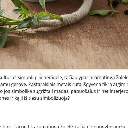
kultūros simbolių. Ši nedidelė, tačiau ypač aromatinga žolel
ų gerove. Pastaraisiais metais rūta išgyvena tikrą atgimim
 jos simbolika sugrįžta į madas, papuošalus ir net interjer
nes ir ką ji iš tiesų simbolizuoja?
stipri. Tai ne tik aromatinga žolelė, tačiau ir daugybę amžių