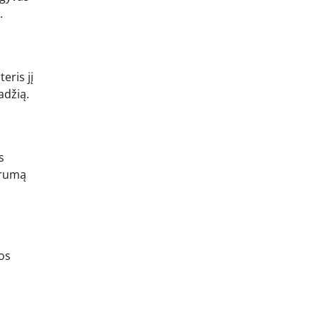
.
eris jį
adžią.
s
prumą
jos