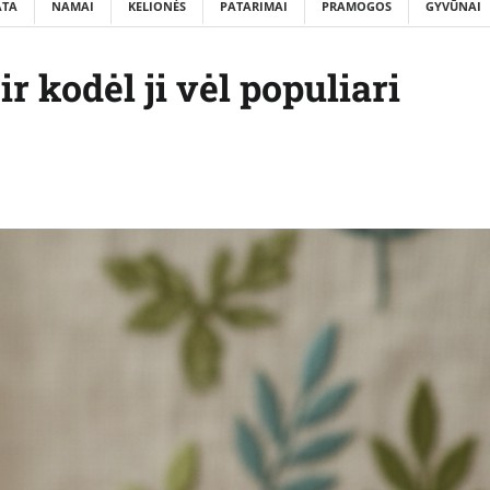
ATA
NAMAI
KELIONĖS
PATARIMAI
PRAMOGOS
GYVŪNAI
r kodėl ji vėl populiari