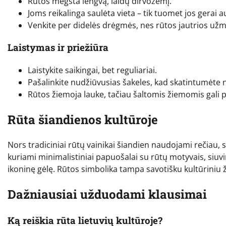
Rūtos mėgsta lengvą, laidų dirvožemį.
Joms reikalinga saulėta vieta – tik tuomet jos gerai a
Venkite per didelės drėgmės, nes rūtos jautrios užm
Laistymas ir priežiūra
Laistykite saikingai, bet reguliariai.
Pašalinkite nudžiūvusias šakeles, kad skatintumėte 
Rūtos žiemoja lauke, tačiau šaltomis žiemomis gali p
Rūta šiandienos kultūroje
Nors tradiciniai rūtų vainikai šiandien naudojami rečiau, s
kuriami minimalistiniai papuošalai su rūtų motyvais, siuvi
ikoninę gėlę. Rūtos simbolika tampa savotišku kultūriniu ž
Dažniausiai užduodami klausimai
Ką reiškia rūta lietuvių kultūroje?