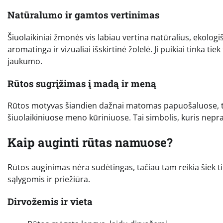
Natūralumo ir gamtos vertinimas
Šiuolaikiniai žmonės vis labiau vertina natūralius, ekologiš
aromatinga ir vizualiai išskirtinė žolelė. Ji puikiai tinka 
jaukumo.
Rūtos sugrįžimas į madą ir meną
Rūtos motyvas šiandien dažnai matomas papuošaluose, tat
šiuolaikiniuose meno kūriniuose. Tai simbolis, kuris nep
Kaip auginti rūtas namuose?
Rūtos auginimas nėra sudėtingas, tačiau tam reikia šiek t
sąlygomis ir priežiūra.
Dirvožemis ir vieta