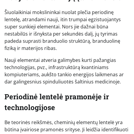
Šiuolaikiniai mokslininkai nuolat plečia periodinę
lentelę, atrandami nauji, itin trumpai egzistuojantys
super sunkieji elementai. Nors jie dažnai būna
nestabilūs ir išnyksta per sekundės dalį, jų tyrimas
padeda suprasti branduolio struktūrą, branduolinę
fiziką ir materijos ribas.
Nauji elementai atveria galimybes kurti pažangias
technologijas, pvz., infrastruktūrą kvantiniams
kompiuteriams, aukšto tankio energijos laikmenas ar
dar galingesnius spinduliuotės šaltinius medicinoje.
Periodinė lentelė pramonėje ir
technologijose
Be teorinės reikšmės, cheminių elementų lentelė yra
būtina įvairiose pramonės srityse. Ji leidžia identifikuoti