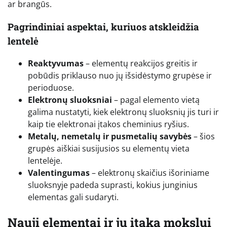
ar brangūs.
Pagrindiniai aspektai, kuriuos atskleidžia
lentelė
Reaktyvumas
– elementų reakcijos greitis ir
pobūdis priklauso nuo jų išsidėstymo grupėse ir
perioduose.
Elektronų sluoksniai
– pagal elemento vietą
galima nustatyti, kiek elektronų sluoksnių jis turi ir
kaip tie elektronai įtakos cheminius ryšius.
Metalų, nemetalų ir pusmetalių savybės
– šios
grupės aiškiai susijusios su elementų vieta
lentelėje.
Valentingumas
– elektronų skaičius išoriniame
sluoksnyje padeda suprasti, kokius junginius
elementas gali sudaryti.
Nauji elementai ir jų įtaka mokslui