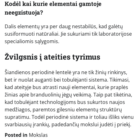
Kodėl kai kurie elementai gamtoje
neegzistuoja?
Dalis elementų yra per daug nestabilūs, kad galėtų
susiformuoti natūraliai. Jie sukuriami tik laboratorijose
specialiomis sąlygomis.
Žvilgsnis į ateities tyrimus
Šiandienos periodinė lentelė yra ne tik žinių rinkinys,
bet ir nuolat auganti bei tobulėjanti sistema. Tikimasi,
kad ateityje bus atrasti nauji elementai, kurie praplės
žinias apie branduolinių jėgų veikimą. Taip pat tikėtina,
kad tobulėjant technologijoms bus sukurtos naujos
medžiagos, paremtos gilesniu elementų struktūrų
supratimu. Todėl periodinė sistema ir toliau išliks vienu
svarbiausių įrankių, padedančių mokslui judėti į priekį.
Posted in
Mokslas