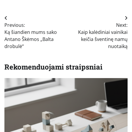
Navigacija
Previous:
Next:
tarp
Ką šiandien mums sako
Kaip kalėdiniai vainikai
įrašų
Antano Škėmos „Balta
keičia šventinę namų
drobulė“
nuotaiką
Rekomenduojami straipsniai