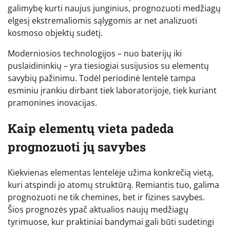
galimybę kurti naujus junginius, prognozuoti medžiagų
elgesį ekstremaliomis sąlygomis ar net analizuoti
kosmoso objektų sudėtį.
Moderniosios technologijos – nuo baterijų iki
puslaidininkių – yra tiesiogiai susijusios su elementų
savybių pažinimu. Todėl periodinė lentelė tampa
esminiu įrankiu dirbant tiek laboratorijoje, tiek kuriant
pramonines inovacijas.
Kaip elementų vieta padeda
prognozuoti jų savybes
Kiekvienas elementas lentelėje užima konkrečią vietą,
kuri atspindi jo atomų struktūrą. Remiantis tuo, galima
prognozuoti ne tik chemines, bet ir fizines savybes.
Šios prognozės ypač aktualios naujų medžiagų
tyrimuose, kur praktiniai bandymai gali būti sudėtingi