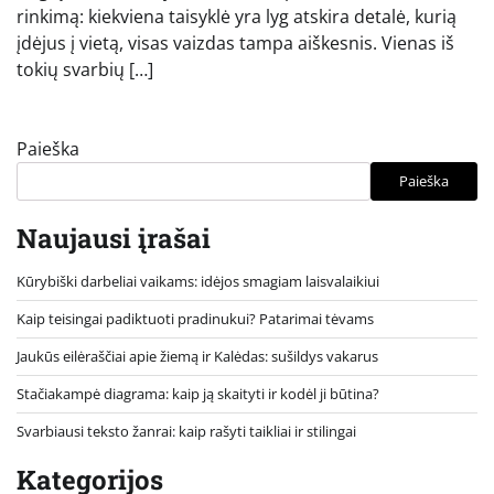
rinkimą: kiekviena taisyklė yra lyg atskira detalė, kurią
įdėjus į vietą, visas vaizdas tampa aiškesnis. Vienas iš
tokių svarbių […]
Paieška
Paieška
Naujausi įrašai
Kūrybiški darbeliai vaikams: idėjos smagiam laisvalaikiui
Kaip teisingai padiktuoti pradinukui? Patarimai tėvams
Jaukūs eilėraščiai apie žiemą ir Kalėdas: sušildys vakarus
Stačiakampė diagrama: kaip ją skaityti ir kodėl ji būtina?
Svarbiausi teksto žanrai: kaip rašyti taikliai ir stilingai
Kategorijos