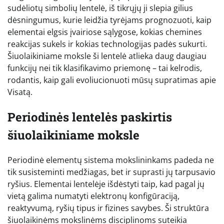
sudėliotų simbolių lentelė, iš tikrųjų ji slepia gilius
dėsningumus, kurie leidžia tyrėjams prognozuoti, kaip
elementai elgsis įvairiose sąlygose, kokias chemines
reakcijas sukels ir kokias technologijas padės sukurti.
Šiuolaikiniame moksle ši lentelė atlieka daug daugiau
funkcijų nei tik klasifikavimo priemonę – tai kelrodis,
rodantis, kaip gali evoliucionuoti mūsų supratimas apie
Visatą.
Periodinės lentelės paskirtis
šiuolaikiniame moksle
Periodinė elementų sistema mokslininkams padeda ne
tik susisteminti medžiagas, bet ir suprasti jų tarpusavio
ryšius. Elementai lentelėje išdėstyti taip, kad pagal jų
vietą galima numatyti elektronų konfigūraciją,
reaktyvumą, ryšių tipus ir fizines savybes. Ši struktūra
šiuolaikinėms mokslinėms disciplinoms suteikia