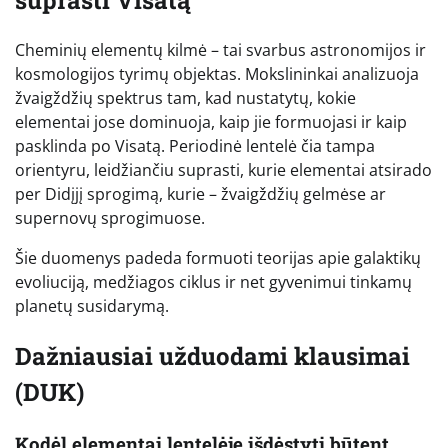
suprasti Visatą
Cheminių elementų kilmė – tai svarbus astronomijos ir
kosmologijos tyrimų objektas. Mokslininkai analizuoja
žvaigždžių spektrus tam, kad nustatytų, kokie
elementai jose dominuoja, kaip jie formuojasi ir kaip
pasklinda po Visatą. Periodinė lentelė čia tampa
orientyru, leidžiančiu suprasti, kurie elementai atsirado
per Didįjį sprogimą, kurie – žvaigždžių gelmėse ar
supernovų sprogimuose.
Šie duomenys padeda formuoti teorijas apie galaktikų
evoliuciją, medžiagos ciklus ir net gyvenimui tinkamų
planetų susidarymą.
Dažniausiai užduodami klausimai
(DUK)
Kodėl elementai lentelėje išdėstyti būtent