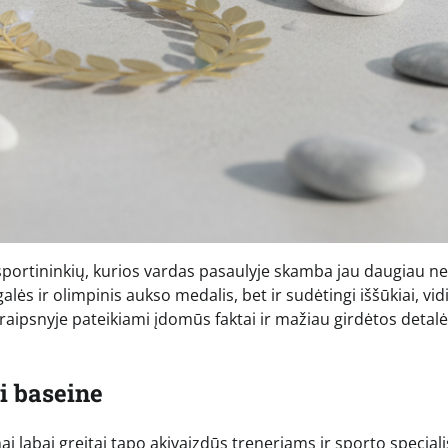
 sportininkių, kurios vardas pasaulyje skamba jau daugiau ne
galės ir olimpinis aukso medalis, bet ir sudėtingi iššūkiai, vid
straipsnyje pateikiami įdomūs faktai ir mažiau girdėtos detalė
ai baseine
ai labai greitai tapo akivaizdūs treneriams ir sporto special