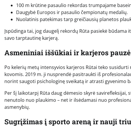
100 m krūtine pasaulio rekordas trumpajame baseine
Daugybė Europos ir pasaulio čempionatų medalių.
Nuolatinis patekimas tarp greičiausių planetos plauk
Įspūdinga tai, jog daugelį rekordų Rūta pasiekė būdama it
savo tarptautinę karjerą.
Asmeniniai iššūkiai ir karjeros pauzė
Po kelerių metų intensyvios karjeros Rūtai teko susidurti
kovomis. 2019 m. ji nusprendė pasitraukti iš profesionalau
norint saugoti psichologinę sveikatą ir atrasti gyvenimo b
Per šį laikotarpį Rūta daug dėmesio skyrė savirefleksijai, stu
nenutolo nuo plaukimo – net ir ilsėdamasi nuo profesional
asmenybių.
Sugrįžimas į sporto areną ir nauji tri