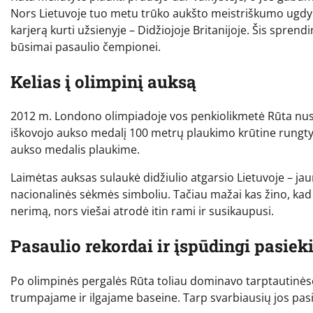
Nors Lietuvoje tuo metu trūko aukšto meistriškumo ugdymui
karjerą kurti užsienyje – Didžiojoje Britanijoje. Šis sprend
būsimai pasaulio čempionei.
Kelias į olimpinį auksą
2012 m. Londono olimpiadoje vos penkiolikmetė Rūta nustebin
iškovojo aukso medalį 100 metrų plaukimo krūtine rungtyj
aukso medalis plaukime.
Laimėtas auksas sulaukė didžiulio atgarsio Lietuvoje – jau
nacionalinės sėkmės simboliu. Tačiau mažai kas žino, kad 
nerimą, nors viešai atrodė itin rami ir susikaupusi.
Pasaulio rekordai ir įspūdingi pasiek
Po olimpinės pergalės Rūta toliau dominavo tarptautinėse
trumpajame ir ilgajame baseine. Tarp svarbiausių jos pas