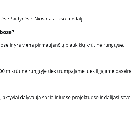
nėse žaidynėse iškovotą aukso medalį.
ybose?
ose ir yra viena pirmaujančių plaukikių krūtine rungtyse.
100 m krūtine rungtyje tiek trumpajame, tiek ilgajame basein
aktyviai dalyvauja socialiniuose projektuose ir dalijasi savo