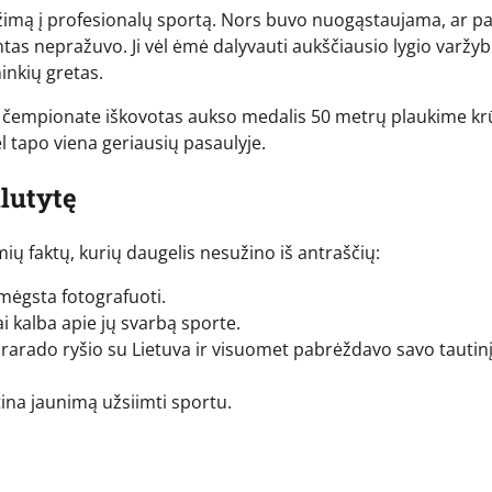
įžimą į profesionalų sportą. Nors buvo nuogąstaujama, ar p
entas nepražuvo. Ji vėl ėmė dalyvauti aukščiausio lygio varžy
inkių gretas.
 čempionate iškovotas aukso medalis 50 metrų plaukime krū
ėl tapo viena geriausių pasaulyje.
lutytę
ų faktų, kurių daugelis nesužino iš antraščių:
 mėgsta fotografuoti.
i kalba apie jų svarbą sporte.
prarado ryšio su Lietuva ir visuomet pabrėždavo savo tautin
atina jaunimą užsiimti sportu.