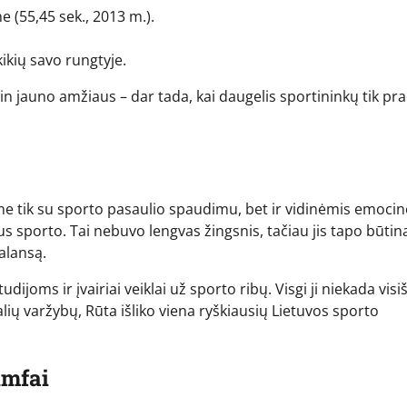
 (55,45 sek., 2013 m.).
ikių savo rungtyje.
in jauno amžiaus – dar tada, kai daugelis sportininkų tik pr
 ne tik su sporto pasaulio spaudimu, bet ir vidinėmis emoci
s sporto. Tai nebuvo lengvas žingsnis, tačiau jis tapo būtin
alansą.
dijoms ir įvairiai veiklai už sporto ribų. Visgi ji niekada visi
ių varžybų, Rūta išliko viena ryškiausių Lietuvos sporto
umfai