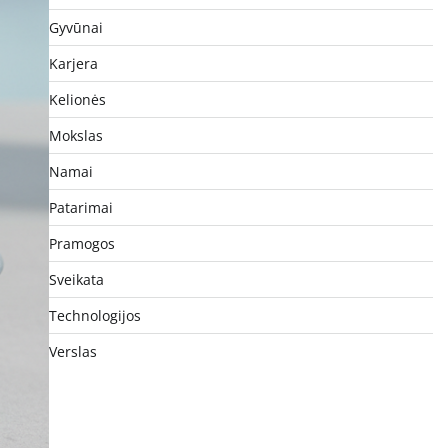
Gyvūnai
Karjera
Kelionės
Mokslas
Namai
Patarimai
Pramogos
Sveikata
Technologijos
Verslas