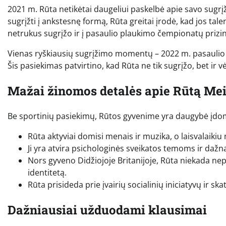
2021 m. Rūta netikėtai daugeliui paskelbė apie savo sugr
sugrįžti į ankstesnę formą, Rūta greitai įrodė, kad jos tal
netrukus sugrįžo ir į pasaulio plaukimo čempionatų prizin
Vienas ryškiausių sugrįžimo momentų – 2022 m. pasaulio
Šis pasiekimas patvirtino, kad Rūta ne tik sugrįžo, bet ir v
Mažai žinomos detalės apie Rūtą Mei
Be sportinių pasiekimų, Rūtos gyvenime yra daugybė įdomi
Rūta aktyviai domisi menais ir muzika, o laisvalaikiu
Ji yra atvira psichologinės sveikatos temoms ir dažna
Nors gyveno Didžiojoje Britanijoje, Rūta niekada ne
identitetą.
Rūta prisideda prie įvairių socialinių iniciatyvų ir sk
Dažniausiai užduodami klausimai