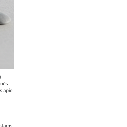
i
inės
s apie
istams.