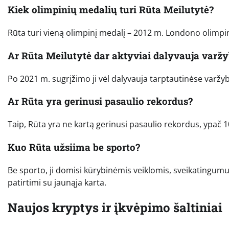
Kiek olimpinių medalių turi Rūta Meilutytė?
Rūta turi vieną olimpinį medalį – 2012 m. Londono olimpi
Ar Rūta Meilutytė dar aktyviai dalyvauja varž
Po 2021 m. sugrįžimo ji vėl dalyvauja tarptautinėse varžyb
Ar Rūta yra gerinusi pasaulio rekordus?
Taip, Rūta yra ne kartą gerinusi pasaulio rekordus, ypač 
Kuo Rūta užsiima be sporto?
Be sporto, ji domisi kūrybinėmis veiklomis, sveikatingumu, 
patirtimi su jaunąja karta.
Naujos kryptys ir įkvėpimo šaltiniai