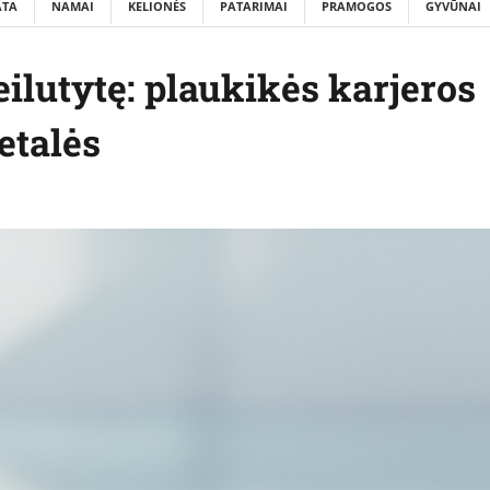
ATA
NAMAI
KELIONĖS
PATARIMAI
PRAMOGOS
GYVŪNAI
ilutytę: plaukikės karjeros
etalės