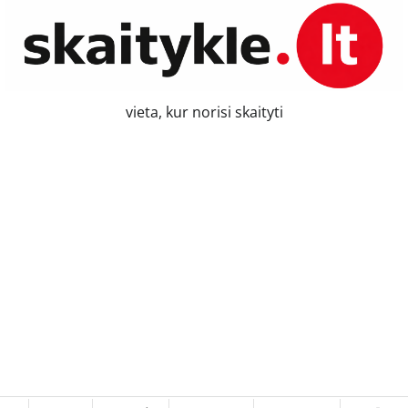
vieta, kur norisi skaityti