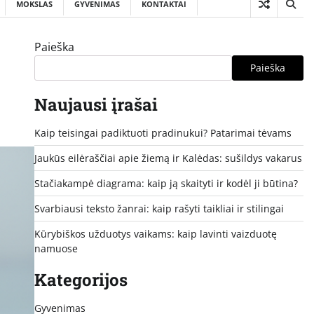
MOKSLAS
GYVENIMAS
KONTAKTAI
Paieška
Paieška
Naujausi įrašai
Kaip teisingai padiktuoti pradinukui? Patarimai tėvams
Jaukūs eilėraščiai apie žiemą ir Kalėdas: sušildys vakarus
Stačiakampė diagrama: kaip ją skaityti ir kodėl ji būtina?
Svarbiausi teksto žanrai: kaip rašyti taikliai ir stilingai
Kūrybiškos užduotys vaikams: kaip lavinti vaizduotę
namuose
Kategorijos
Gyvenimas