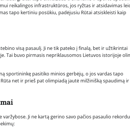
 reikalingos infrastruktūros, jos ryžtas ir atsidavimas lei
imas tapo kertiniu posūkiu, padėjusiu Rūtai atsiskleisti kaip
o visą pasaulį. Ji ne tik pateko į finalą, bet ir užtikrintai
e. Tai buvo pirmasis nepriklausomos Lietuvos istorijoje oli
ną sportininkę pasitiko minios gerbėjų, o jos vardas tapo
Rūta net ir prieš pat olimpiadą jautė milžinišką spaudimą ir
imai
 varžybose. Ji ne kartą gerino savo pačios pasaulio rekord
iekimų: