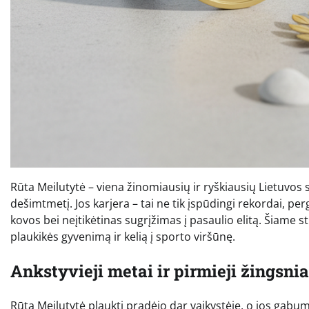
Rūta Meilutytė – viena žinomiausių ir ryškiausių Lietuvos
dešimtmetį. Jos karjera – tai ne tik įspūdingi rekordai, per
kovos bei neįtikėtinas sugrįžimas į pasaulio elitą. Šiame 
plaukikės gyvenimą ir kelią į sporto viršūnę.
Ankstyvieji metai ir pirmieji žingsni
Rūta Meilutytė plaukti pradėjo dar vaikystėje, o jos gabum