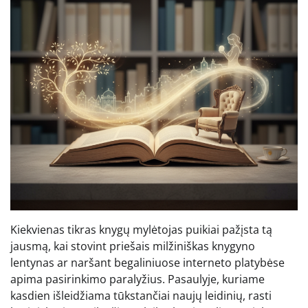
Kiekvienas tikras knygų mylėtojas puikiai pažįsta tą
jausmą, kai stovint priešais milžiniškas knygyno
lentynas ar naršant begaliniuose interneto platybėse
apima pasirinkimo paralyžius. Pasaulyje, kuriame
kasdien išleidžiama tūkstančiai naujų leidinių, rasti