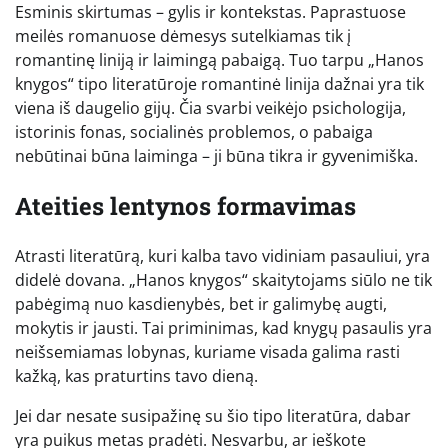
Esminis skirtumas – gylis ir kontekstas. Paprastuose
meilės romanuose dėmesys sutelkiamas tik į
romantinę liniją ir laimingą pabaigą. Tuo tarpu „Hanos
knygos“ tipo literatūroje romantinė linija dažnai yra tik
viena iš daugelio gijų. Čia svarbi veikėjo psichologija,
istorinis fonas, socialinės problemos, o pabaiga
nebūtinai būna laiminga – ji būna tikra ir gyvenimiška.
Ateities lentynos formavimas
Atrasti literatūrą, kuri kalba tavo vidiniam pasauliui, yra
didelė dovana. „Hanos knygos“ skaitytojams siūlo ne tik
pabėgimą nuo kasdienybės, bet ir galimybę augti,
mokytis ir jausti. Tai priminimas, kad knygų pasaulis yra
neišsemiamas lobynas, kuriame visada galima rasti
kažką, kas praturtins tavo dieną.
Jei dar nesate susipažinę su šio tipo literatūra, dabar
yra puikus metas pradėti. Nesvarbu, ar ieškote