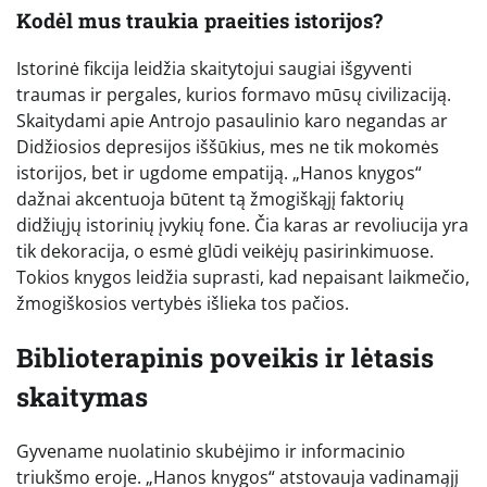
Kodėl mus traukia praeities istorijos?
Istorinė fikcija leidžia skaitytojui saugiai išgyventi
traumas ir pergales, kurios formavo mūsų civilizaciją.
Skaitydami apie Antrojo pasaulinio karo negandas ar
Didžiosios depresijos iššūkius, mes ne tik mokomės
istorijos, bet ir ugdome empatiją. „Hanos knygos“
dažnai akcentuoja būtent tą žmogiškąjį faktorių
didžiųjų istorinių įvykių fone. Čia karas ar revoliucija yra
tik dekoracija, o esmė glūdi veikėjų pasirinkimuose.
Tokios knygos leidžia suprasti, kad nepaisant laikmečio,
žmogiškosios vertybės išlieka tos pačios.
Biblioterapinis poveikis ir lėtasis
skaitymas
Gyvename nuolatinio skubėjimo ir informacinio
triukšmo eroje. „Hanos knygos“ atstovauja vadinamąjį