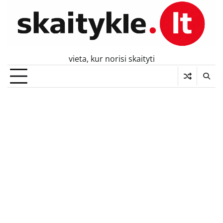
Skip
to
content
vieta, kur norisi skaityti