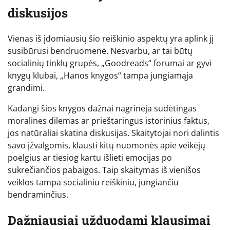
diskusijos
Vienas iš įdomiausių šio reiškinio aspektų yra aplink jį
susibūrusi bendruomenė. Nesvarbu, ar tai būtų
socialinių tinklų grupės, „Goodreads“ forumai ar gyvi
knygų klubai, „Hanos knygos“ tampa jungiamąja
grandimi.
Kadangi šios knygos dažnai nagrinėja sudėtingas
moralines dilemas ar prieštaringus istorinius faktus,
jos natūraliai skatina diskusijas. Skaitytojai nori dalintis
savo įžvalgomis, klausti kitų nuomonės apie veikėjų
poelgius ar tiesiog kartu išlieti emocijas po
sukrečiančios pabaigos. Taip skaitymas iš vienišos
veiklos tampa socialiniu reiškiniu, jungiančiu
bendraminčius.
Dažniausiai užduodami klausimai