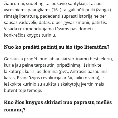
žiaurumai, sudėtingi tarpusavio santykiai). Tačiau
vyresniems paaugliams (16+) tai gali būti puiki įžanga į
rimtąją literatūrą, padedanti suprasti istoriją ne per
sausas vadovėlių datas, o per gyvas žmonių patirtis.
Visada rekomenduojama tėvams pasidomėti
konkrečios knygos turiniu.
Nuo ko pradėti pažintį su šio tipo literatūra?
Geriausia pradėti nuo labiausiai vertinamų bestselerių,
kurie jau pelnė tarptautinį pripažinimą. Išsirinkite
laikotarpį, kuris jus domina (pvz., Antrasis pasaulinis
karas, Prancūzijos revoliucija ar šių laikų drama), ir
ieškokite kūrinio su aukštais skaitytojų įvertinimais
būtent toje temoje.
Kuo šios knygos skiriasi nuo paprastų meilės
romanų?