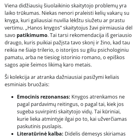
Viena didžiausių šiuolaikinio skaitytojo problemų yra
laiko trūkumas. Niekas nenori praleisti kelių vakarų su
knyga, kuri galiausiai nuvilia lėkštu siužetu ar prastu
vertimu. „Hanos knygos“ skaitytojus žavi pirmiausia dėl
savo
patikimumo
. Tai tarsi rekomendacija iš geriausio
draugo, kuris puikiai pažįsta tavo skonį ir žino, kad tau
reikia ne šiaip trilerio, o istorijos su giliu psichologiniu
pamatu, arba ne tiesiog istorinio romano, o epiškos
sagos apie šeimos likimą karo metais.
Ši kolekcija ar atranka dažniausiai pasižymi keliais
esminiais bruožais:
Emocinis rezonansas:
Knygos atrenkamos ne
pagal pardavimų reitingus, o pagal tai, kiek jos
sugeba suvirpinti skaitytojo vidų. Tai kūriniai,
kurie lieka atmintyje ilgai po to, kai užverčiamas
paskutinis puslapis.
Literatūrinė kalba:
Didelis dėmesys skiriamas