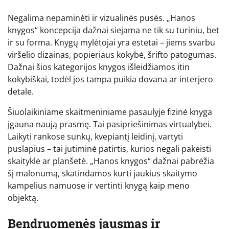
Negalima nepaminėti ir vizualinės pusės. „Hanos
knygos“ koncepcija dažnai siejama ne tik su turiniu, bet
ir su forma. Knygų mylėtojai yra estetai – jiems svarbu
viršelio dizainas, popieriaus kokybė, šrifto patogumas.
Dažnai šios kategorijos knygos išleidžiamos itin
kokybiškai, todėl jos tampa puikia dovana ar interjero
detale.
Šiuolaikiniame skaitmeniniame pasaulyje fizinė knyga
įgauna naują prasmę. Tai pasipriešinimas virtualybei.
Laikyti rankose sunkų, kvepiantį leidinį, vartyti
puslapius – tai jutiminė patirtis, kurios negali pakeisti
skaityklė ar planšetė. „Hanos knygos“ dažnai pabrėžia
šį malonumą, skatindamos kurti jaukius skaitymo
kampelius namuose ir vertinti knygą kaip meno
objektą.
Bendruomenės jausmas ir