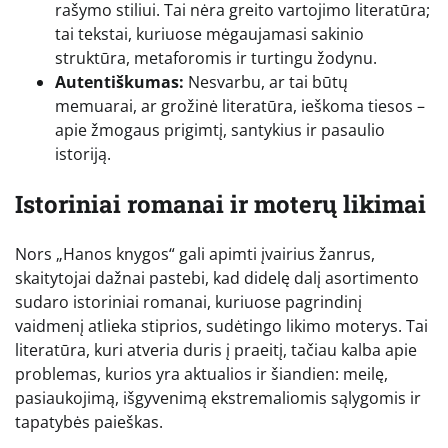
rašymo stiliui. Tai nėra greito vartojimo literatūra;
tai tekstai, kuriuose mėgaujamasi sakinio
struktūra, metaforomis ir turtingu žodynu.
Autentiškumas:
Nesvarbu, ar tai būtų
memuarai, ar grožinė literatūra, ieškoma tiesos –
apie žmogaus prigimtį, santykius ir pasaulio
istoriją.
Istoriniai romanai ir moterų likimai
Nors „Hanos knygos“ gali apimti įvairius žanrus,
skaitytojai dažnai pastebi, kad didelę dalį asortimento
sudaro istoriniai romanai, kuriuose pagrindinį
vaidmenį atlieka stiprios, sudėtingo likimo moterys. Tai
literatūra, kuri atveria duris į praeitį, tačiau kalba apie
problemas, kurios yra aktualios ir šiandien: meilę,
pasiaukojimą, išgyvenimą ekstremaliomis sąlygomis ir
tapatybės paieškas.