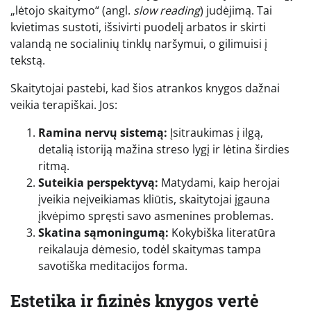
„lėtojo skaitymo“ (angl.
slow reading
) judėjimą. Tai
kvietimas sustoti, išsivirti puodelį arbatos ir skirti
valandą ne socialinių tinklų naršymui, o gilimuisi į
tekstą.
Skaitytojai pastebi, kad šios atrankos knygos dažnai
veikia terapiškai. Jos:
Ramina nervų sistemą:
Įsitraukimas į ilgą,
detalią istoriją mažina streso lygį ir lėtina širdies
ritmą.
Suteikia perspektyvą:
Matydami, kaip herojai
įveikia neįveikiamas kliūtis, skaitytojai įgauna
įkvėpimo spręsti savo asmenines problemas.
Skatina sąmoningumą:
Kokybiška literatūra
reikalauja dėmesio, todėl skaitymas tampa
savotiška meditacijos forma.
Estetika ir fizinės knygos vertė