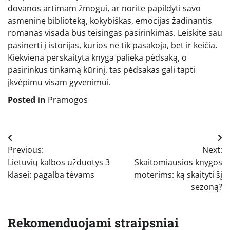
dovanos artimam žmogui, ar norite papildyti savo
asmeninę biblioteką, kokybiškas, emocijas žadinantis
romanas visada bus teisingas pasirinkimas. Leiskite sau
pasinerti į istorijas, kurios ne tik pasakoja, bet ir keičia.
Kiekviena perskaityta knyga palieka pėdsaką, o
pasirinkus tinkamą kūrinį, tas pėdsakas gali tapti
įkvėpimu visam gyvenimui.
Posted in
Pramogos
Navigacija
Previous:
Next:
tarp
Lietuvių kalbos užduotys 3
Skaitomiausios knygos
įrašų
klasei: pagalba tėvams
moterims: ką skaityti šį
sezoną?
Rekomenduojami straipsniai