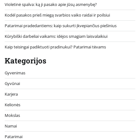
Violetinė spalva: ką ji pasako apie jūsų asmenybę?
Kodėl pasakos prieš miegą svarbios vaiko raidai ir poilsiui
Patarimai pradedantiems: kaip sukurti įkvepiančius piešinius
Kūrybiški darbeliai vaikams: idėjos smagiam laisvalaikiui
Kaip teisingai padiktuoti pradinukui? Patarimai tėvams
Kategorijos
Gyvenimas
Gyvūnai
Karjera
Kelionės
Mokslas
Namai
Patarimai