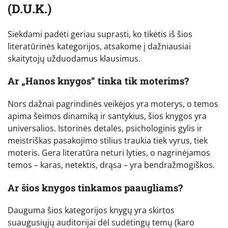
(D.U.K.)
Siekdami padėti geriau suprasti, ko tikėtis iš šios
literatūrinės kategorijos, atsakome į dažniausiai
skaitytojų užduodamus klausimus.
Ar „Hanos knygos“ tinka tik moterims?
Nors dažnai pagrindinės veikėjos yra moterys, o temos
apima šeimos dinamiką ir santykius, šios knygos yra
universalios. Istorinės detalės, psichologinis gylis ir
meistriškas pasakojimo stilius traukia tiek vyrus, tiek
moteris. Gera literatūra neturi lyties, o nagrinėjamos
temos – karas, netektis, drąsa – yra bendražmogiškos.
Ar šios knygos tinkamos paaugliams?
Dauguma šios kategorijos knygų yra skirtos
suaugusiųjų auditorijai dėl sudėtingų temų (karo