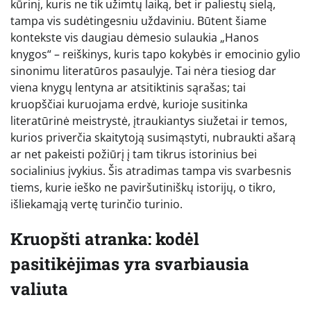
kūrinį, kuris ne tik užimtų laiką, bet ir paliestų sielą,
tampa vis sudėtingesniu uždaviniu. Būtent šiame
kontekste vis daugiau dėmesio sulaukia „Hanos
knygos“ – reiškinys, kuris tapo kokybės ir emocinio gylio
sinonimu literatūros pasaulyje. Tai nėra tiesiog dar
viena knygų lentyna ar atsitiktinis sąrašas; tai
kruopščiai kuruojama erdvė, kurioje susitinka
literatūrinė meistrystė, įtraukiantys siužetai ir temos,
kurios priverčia skaitytoją susimąstyti, nubraukti ašarą
ar net pakeisti požiūrį į tam tikrus istorinius bei
socialinius įvykius. Šis atradimas tampa vis svarbesnis
tiems, kurie ieško ne paviršutiniškų istorijų, o tikro,
išliekamąją vertę turinčio turinio.
Kruopšti atranka: kodėl
pasitikėjimas yra svarbiausia
valiuta