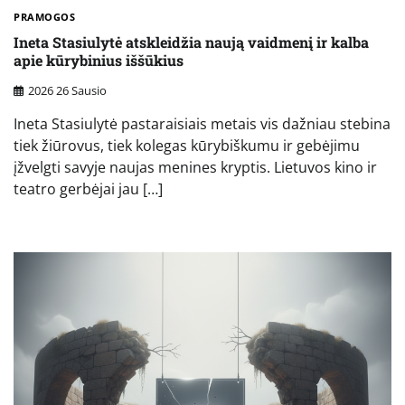
PRAMOGOS
Ineta Stasiulytė atskleidžia naują vaidmenį ir kalba
apie kūrybinius iššūkius
2026 26 Sausio
Ineta Stasiulytė pastaraisiais metais vis dažniau stebina
tiek žiūrovus, tiek kolegas kūrybiškumu ir gebėjimu
įžvelgti savyje naujas menines kryptis. Lietuvos kino ir
teatro gerbėjai jau […]