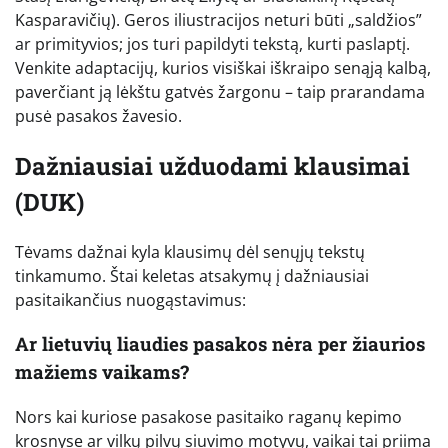
Kasparavičių). Geros iliustracijos neturi būti „saldžios”
ar primityvios; jos turi papildyti tekstą, kurti paslaptį.
Venkite adaptacijų, kurios visiškai iškraipo senąją kalbą,
paverčiant ją lėkštu gatvės žargonu – taip prarandama
pusė pasakos žavesio.
Dažniausiai užduodami klausimai
(DUK)
Tėvams dažnai kyla klausimų dėl senųjų tekstų
tinkamumo. Štai keletas atsakymų į dažniausiai
pasitaikančius nuogąstavimus:
Ar lietuvių liaudies pasakos nėra per žiaurios
mažiems vaikams?
Nors kai kuriose pasakose pasitaiko raganų kepimo
krosnyse ar vilkų pilvų siuvimo motyvų, vaikai tai priima