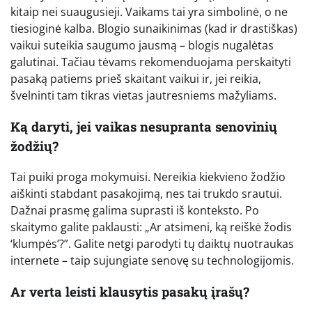
kitaip nei suaugusieji. Vaikams tai yra simbolinė, o ne
tiesioginė kalba. Blogio sunaikinimas (kad ir drastiškas)
vaikui suteikia saugumo jausmą – blogis nugalėtas
galutinai. Tačiau tėvams rekomenduojama perskaityti
pasaką patiems prieš skaitant vaikui ir, jei reikia,
švelninti tam tikras vietas jautresniems mažyliams.
Ką daryti, jei vaikas nesupranta senovinių
žodžių?
Tai puiki proga mokymuisi. Nereikia kiekvieno žodžio
aiškinti stabdant pasakojimą, nes tai trukdo srautui.
Dažnai prasmę galima suprasti iš konteksto. Po
skaitymo galite paklausti: „Ar atsimeni, ką reiškė žodis
‘klumpės’?”. Galite netgi parodyti tų daiktų nuotraukas
internete – taip sujungiate senovę su technologijomis.
Ar verta leisti klausytis pasakų įrašų?