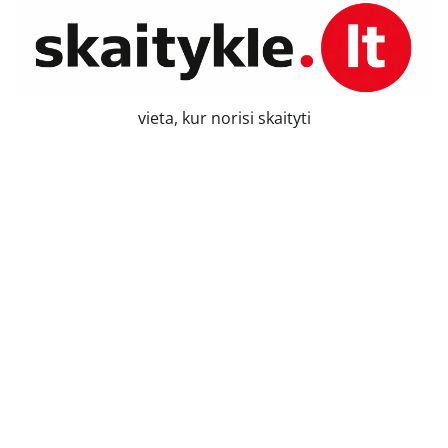
Skip
to
content
vieta, kur norisi skaityti