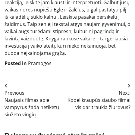
reakciją, leiskite jam klausti ir interpretuoti. Galbūt jūsų
vaikas norės nupiešti Eglę ir žalčius, o gal pastatyti pilį
iš kaladėlių stiklo kalnui. Leiskite pasakai persikelti į
žaidimus. Taip senieji tekstai atgys naujam gyvenimui, o
vaikai augs turėdami stipresnį kultūrinį pagrindą ir
lavintą vaizduotę. Knyga rankose vakare – tai geriausia
investicija į vaiko ateitį, kuri nieko nekainuoja, bet
duoda neįkainojamą grąžą.
Posted in
Pramogos
Navigacija
Previous:
Next:
tarp
Naujasis filmas apie
Kodėl kraupūs siaubo filmai
įrašų
vampyrus žada netikėtų
vis dar traukia žiūrovus?
siužeto vingių