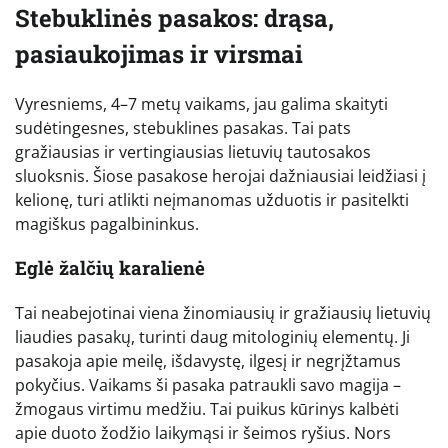
Stebuklinės pasakos: drąsa,
pasiaukojimas ir virsmai
Vyresniems, 4–7 metų vaikams, jau galima skaityti
sudėtingesnes, stebuklines pasakas. Tai pats
gražiausias ir vertingiausias lietuvių tautosakos
sluoksnis. Šiose pasakose herojai dažniausiai leidžiasi į
kelionę, turi atlikti neįmanomas užduotis ir pasitelkti
magiškus pagalbininkus.
Eglė žalčių karalienė
Tai neabejotinai viena žinomiausių ir gražiausių lietuvių
liaudies pasakų, turinti daug mitologinių elementų. Ji
pasakoja apie meilę, išdavystę, ilgesį ir negrįžtamus
pokyčius. Vaikams ši pasaka patraukli savo magija –
žmogaus virtimu medžiu. Tai puikus kūrinys kalbėti
apie duoto žodžio laikymąsi ir šeimos ryšius. Nors