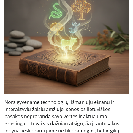
Nors gyvename technologijų, išmaniųjų ekranų ir
interaktyvių žaislų amžiuje, senosios lietuviškos
pasakos nepraranda savo vertės ir aktualumo.
Priešingai – tėvai vis dažniau atsigręžia į tautosakos
lobyną, ieškodami jame ne tik pramogos, bet ir gilių