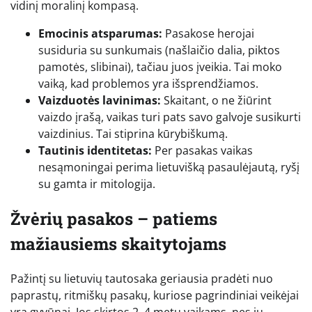
vidinį moralinį kompasą.
Emocinis atsparumas:
Pasakose herojai
susiduria su sunkumais (našlaičio dalia, piktos
pamotės, slibinai), tačiau juos įveikia. Tai moko
vaiką, kad problemos yra išsprendžiamos.
Vaizduotės lavinimas:
Skaitant, o ne žiūrint
vaizdo įrašą, vaikas turi pats savo galvoje susikurti
vaizdinius. Tai stiprina kūrybiškumą.
Tautinis identitetas:
Per pasakas vaikas
nesąmoningai perima lietuvišką pasaulėjautą, ryšį
su gamta ir mitologija.
Žvėrių pasakos – patiems
mažiausiems skaitytojams
Pažintį su lietuvių tautosaka geriausia pradėti nuo
paprastų, ritmiškų pasakų, kuriose pagrindiniai veikėjai
yra gyvūnai. Jos skirtos 2–4 metų vaikams, nes jų