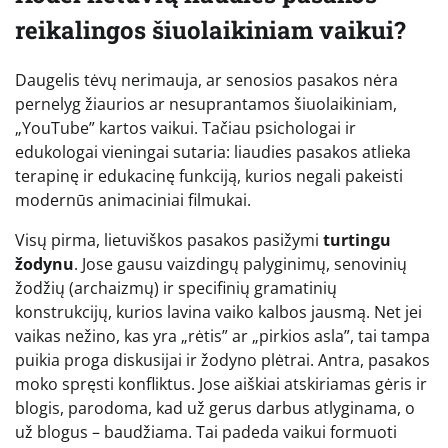
reikalingos šiuolaikiniam vaikui?
Daugelis tėvų nerimauja, ar senosios pasakos nėra
pernelyg žiaurios ar nesuprantamos šiuolaikiniam,
„YouTube” kartos vaikui. Tačiau psichologai ir
edukologai vieningai sutaria: liaudies pasakos atlieka
terapinę ir edukacinę funkciją, kurios negali pakeisti
modernūs animaciniai filmukai.
Visų pirma, lietuviškos pasakos pasižymi
turtingu
žodynu
. Jose gausu vaizdingų palyginimų, senovinių
žodžių (archaizmų) ir specifinių gramatinių
konstrukcijų, kurios lavina vaiko kalbos jausmą. Net jei
vaikas nežino, kas yra „rėtis” ar „pirkios asla”, tai tampa
puikia proga diskusijai ir žodyno plėtrai. Antra, pasakos
moko spręsti konfliktus. Jose aiškiai atskiriamas gėris ir
blogis, parodoma, kad už gerus darbus atlyginama, o
už blogus – baudžiama. Tai padeda vaikui formuoti