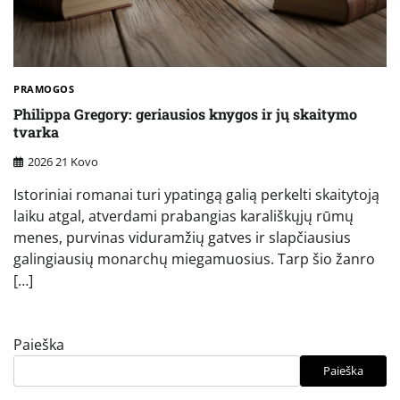
PRAMOGOS
Philippa Gregory: geriausios knygos ir jų skaitymo
tvarka
2026 21 Kovo
Istoriniai romanai turi ypatingą galią perkelti skaitytoją
laiku atgal, atverdami prabangias karališkųjų rūmų
menes, purvinas viduramžių gatves ir slapčiausius
galingiausių monarchų miegamuosius. Tarp šio žanro
[…]
Paieška
Paieška