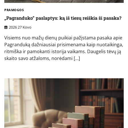
PRAMOGOS
„Pagranduko“ paslaptys: ką iš tiesų reiškia ši pasaka?
2026 27 Kovo
Visiems nuo mažų dienų puikiai pažįstama pasaka apie
Pagranduką dažniausiai prisimenama kaip nuotaikinga,
ritmiška ir pamokanti istorija vaikams. Daugelis tėvų ją
skaito savo atžaloms, norėdami […]