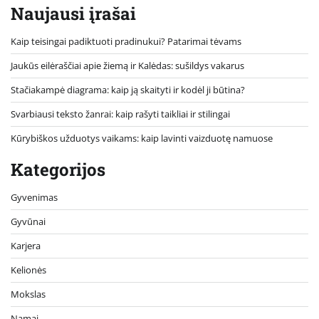
Naujausi įrašai
Kaip teisingai padiktuoti pradinukui? Patarimai tėvams
Jaukūs eilėraščiai apie žiemą ir Kalėdas: sušildys vakarus
Stačiakampė diagrama: kaip ją skaityti ir kodėl ji būtina?
Svarbiausi teksto žanrai: kaip rašyti taikliai ir stilingai
Kūrybiškos užduotys vaikams: kaip lavinti vaizduotę namuose
Kategorijos
Gyvenimas
Gyvūnai
Karjera
Kelionės
Mokslas
Namai