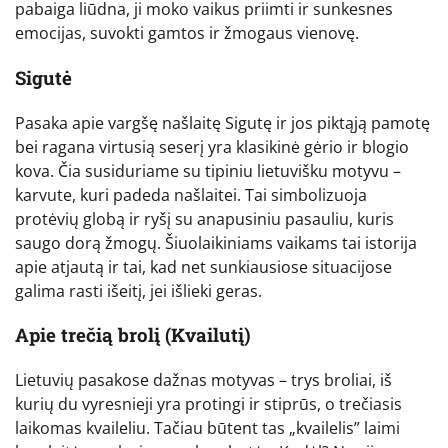
pabaiga liūdna, ji moko vaikus priimti ir sunkesnes
emocijas, suvokti gamtos ir žmogaus vienovę.
Sigutė
Pasaka apie vargšę našlaitę Sigutę ir jos piktąją pamotę
bei ragana virtusią seserį yra klasikinė gėrio ir blogio
kova. Čia susiduriame su tipiniu lietuvišku motyvu –
karvute, kuri padeda našlaitei. Tai simbolizuoja
protėvių globą ir ryšį su anapusiniu pasauliu, kuris
saugo dorą žmogų. Šiuolaikiniams vaikams tai istorija
apie atjautą ir tai, kad net sunkiausiose situacijose
galima rasti išeitį, jei išlieki geras.
Apie trečią brolį (Kvailutį)
Lietuvių pasakose dažnas motyvas – trys broliai, iš
kurių du vyresnieji yra protingi ir stiprūs, o trečiasis
laikomas kvaileliu. Tačiau būtent tas „kvailelis” laimi