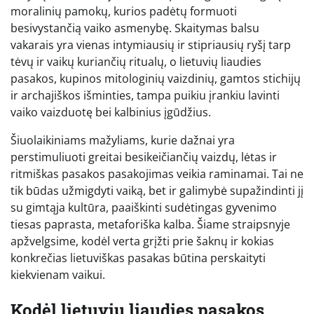
moralinių pamokų, kurios padėtų formuoti
besivystančią vaiko asmenybę. Skaitymas balsu
vakarais yra vienas intymiausių ir stipriausių ryšį tarp
tėvų ir vaikų kuriančių ritualų, o lietuvių liaudies
pasakos, kupinos mitologinių vaizdinių, gamtos stichijų
ir archajiškos išminties, tampa puikiu įrankiu lavinti
vaiko vaizduotę bei kalbinius įgūdžius.
Šiuolaikiniams mažyliams, kurie dažnai yra
perstimuliuoti greitai besikeičiančių vaizdų, lėtas ir
ritmiškas pasakos pasakojimas veikia raminamai. Tai ne
tik būdas užmigdyti vaiką, bet ir galimybė supažindinti jį
su gimtąja kultūra, paaiškinti sudėtingas gyvenimo
tiesas paprasta, metaforiška kalba. Šiame straipsnyje
apžvelgsime, kodėl verta grįžti prie šaknų ir kokias
konkrečias lietuviškas pasakas būtina perskaityti
kiekvienam vaikui.
Kodėl lietuvių liaudies pasakos