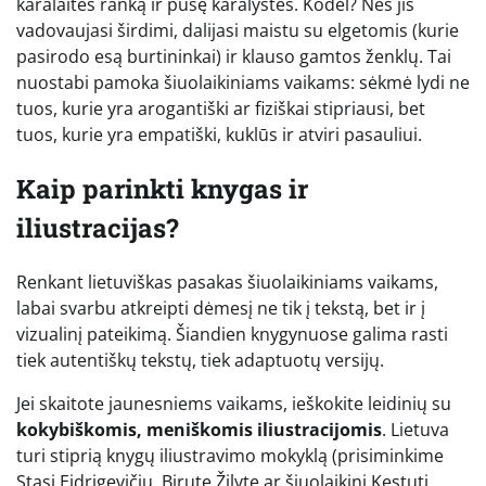
karalaitės ranką ir pusę karalystės. Kodėl? Nes jis
vadovaujasi širdimi, dalijasi maistu su elgetomis (kurie
pasirodo esą burtininkai) ir klauso gamtos ženklų. Tai
nuostabi pamoka šiuolaikiniams vaikams: sėkmė lydi ne
tuos, kurie yra arogantiški ar fiziškai stipriausi, bet
tuos, kurie yra empatiški, kuklūs ir atviri pasauliui.
Kaip parinkti knygas ir
iliustracijas?
Renkant lietuviškas pasakas šiuolaikiniams vaikams,
labai svarbu atkreipti dėmesį ne tik į tekstą, bet ir į
vizualinį pateikimą. Šiandien knygynuose galima rasti
tiek autentiškų tekstų, tiek adaptuotų versijų.
Jei skaitote jaunesniems vaikams, ieškokite leidinių su
kokybiškomis, meniškomis iliustracijomis
. Lietuva
turi stiprią knygų iliustravimo mokyklą (prisiminkime
Stasį Eidrigevičių, Birutę Žilytę ar šiuolaikinį Kęstutį