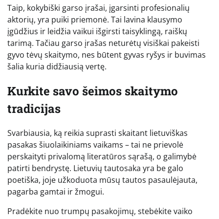
Taip, kokybiški garso įrašai, įgarsinti profesionalių
aktorių, yra puiki priemonė. Tai lavina klausymo
įgūdžius ir leidžia vaikui išgirsti taisyklingą, raiškų
tarimą. Tačiau garso įrašas neturėtų visiškai pakeisti
gyvo tėvų skaitymo, nes būtent gyvas ryšys ir buvimas
šalia kuria didžiausią vertę.
Kurkite savo šeimos skaitymo
tradicijas
Svarbiausia, ką reikia suprasti skaitant lietuviškas
pasakas šiuolaikiniams vaikams – tai ne prievolė
perskaityti privalomą literatūros sąrašą, o galimybė
patirti bendrystę. Lietuvių tautosaka yra be galo
poetiška, joje užkoduota mūsų tautos pasaulėjauta,
pagarba gamtai ir žmogui.
Pradėkite nuo trumpų pasakojimų, stebėkite vaiko