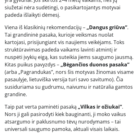
siužetai nėra sudėtingi, o pasikartojantys motyvai
padeda išlaikyti dėmesį.
Viena iš klasikinių rekomendacijų –
„Dangus griūva”
.
Tai grandininė pasaka, kurioje veiksmas nuolat
kartojasi, prisijungiant vis naujiems veikėjams. Toks
struktūravimas padeda vaikams lavinti atmintį ir
nuspėti įvykių eigą, kas suteikia jiems saugumo jausmą.
Kitas puikus pavyzdys –
„Bėgančios duonos pasaka”
(arba „Pagrandukas”, nors šis motyvas žinomas visame
pasaulyje, lietuviška versija turi savo savitumo). Čia
susiduriama su gudrumu, naivumu ir natūralia gamtos
grandine.
Taip pat verta paminėti pasaką
„Vilkas ir ožiukai”
.
Nors ji gali pasirodyti kiek bauginanti, ji moko vaikus
atsargumo ir paklusnumo tėvų nurodymams – tai
universali saugumo pamoka, aktuali visais laikais.