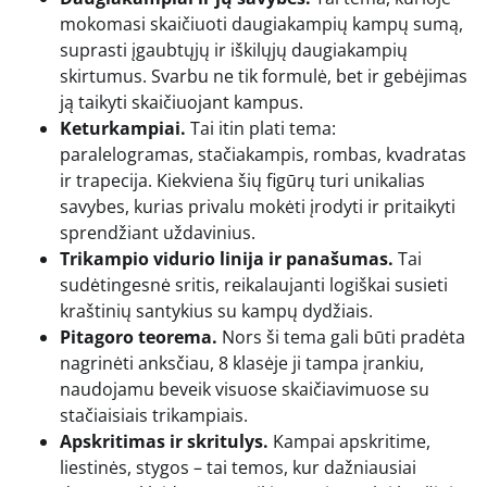
mokomasi skaičiuoti daugiakampių kampų sumą,
suprasti įgaubtųjų ir iškilųjų daugiakampių
skirtumus. Svarbu ne tik formulė, bet ir gebėjimas
ją taikyti skaičiuojant kampus.
Keturkampiai.
Tai itin plati tema:
paralelogramas, stačiakampis, rombas, kvadratas
ir trapecija. Kiekviena šių figūrų turi unikalias
savybes, kurias privalu mokėti įrodyti ir pritaikyti
sprendžiant uždavinius.
Trikampio vidurio linija ir panašumas.
Tai
sudėtingesnė sritis, reikalaujanti logiškai susieti
kraštinių santykius su kampų dydžiais.
Pitagoro teorema.
Nors ši tema gali būti pradėta
nagrinėti anksčiau, 8 klasėje ji tampa įrankiu,
naudojamu beveik visuose skaičiavimuose su
stačiaisiais trikampiais.
Apskritimas ir skritulys.
Kampai apskritime,
liestinės, stygos – tai temos, kur dažniausiai