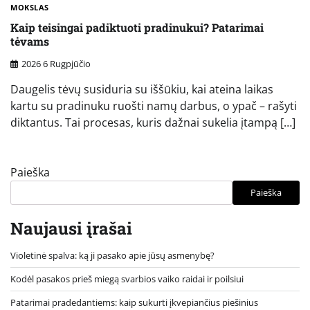
MOKSLAS
Kaip teisingai padiktuoti pradinukui? Patarimai
tėvams
2026 6 Rugpjūčio
Daugelis tėvų susiduria su iššūkiu, kai ateina laikas
kartu su pradinuku ruošti namų darbus, o ypač – rašyti
diktantus. Tai procesas, kuris dažnai sukelia įtampą […]
Paieška
Paieška
Naujausi įrašai
Violetinė spalva: ką ji pasako apie jūsų asmenybę?
Kodėl pasakos prieš miegą svarbios vaiko raidai ir poilsiui
Patarimai pradedantiems: kaip sukurti įkvepiančius piešinius