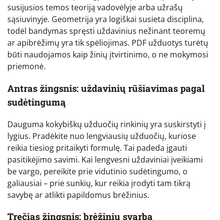
susijusios temos teoriją vadovėlyje arba užrašų
sąsiuvinyje. Geometrija yra logiškai susieta disciplina,
todėl bandymas spręsti uždavinius nežinant teoremų
ar apibrėžimų yra tik spėliojimas. PDF užduotys turėtų
būti naudojamos kaip žinių įtvirtinimo, o ne mokymosi
priemonė.
Antras žingsnis: uždavinių rūšiavimas pagal
sudėtingumą
Dauguma kokybiškų užduočių rinkinių yra suskirstyti į
lygius. Pradėkite nuo lengviausių užduočių, kuriose
reikia tiesiog pritaikyti formulę. Tai padeda įgauti
pasitikėjimo savimi. Kai lengvesni uždaviniai įveikiami
be vargo, pereikite prie vidutinio sudėtingumo, o
galiausiai – prie sunkių, kur reikia įrodyti tam tikrą
savybę ar atlikti papildomus brėžinius.
Trečias žingsnis: brėžinių svarba