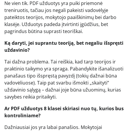
Ne vien tik. PDF užduotys yra puiki priemonė
treniruotis, tačiau jos negali pakeisti vadovėlyje
pateiktos teorijos, mokytojo paaiškinimų bei darbo
klasėje. Užduotys padeda įtvirtinti įgūdžius, bet
pagrindus būtina suprasti teoriškai.
Ką daryti, jei suprantu teoriją, bet negaliu išspręsti
uždavinio?
Tai dažna problema. Tai reiškia, kad tarp teorijos ir
praktinio taikymo yra spraga. Pabandykite išanalizuoti
panašaus tipo išspręstą pavyzdį (tokių dažnai būna
vadovėliuose). Taip pat svarbu išmokti „skaityti”
uždavinio sąlygą – dažnai joje būna užuominų, kurias
savybes reikia pritaikyti.
Ar PDF užduotys 8 klasei skiriasi nuo tų, kurios bus
kontroliniame?
Dažniausiai jos yra labai panašios. Mokytojai