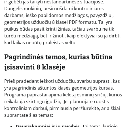
ir gebėti jas taikyti nestandartinėse situacijose.
Daugelis mokinių, besiruošdami kontroliniams
darbams, ieško papildomos medžiagos, pavyzdžiui,
geometrijos užduočių 8 klasei PDF formatu. Tai yra
puikus būdas pasitikrinti žinias, tačiau svarbu ne tik
turėti medžiagą, bet ir žinoti, kaip efektyviai su ja dirbti,
kad laikas nebūtų praleistas veltui.
Pagrindinės temos, kurias būtina
įsisavinti 8 klasėje
Prieš pradedant ieškoti užduočių, svarbu suprasti, kas
yra pagrindinis aštuntos klasės geometrijos kursas.
Programa paprastai apima keletą esminių sričių, kurios
reikalauja skirtingų įgūdžių. Jei planuojate ruoštis
kontroliniam darbui, pirmiausia peržiūrėkite, ar aiškiai
suprantate šias temas:
Daugiakampiai ir jų savybės.
Tai tema, kurioje