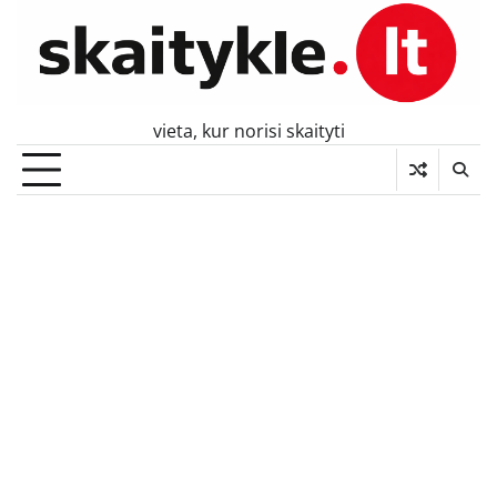
Skip
to
content
vieta, kur norisi skaityti