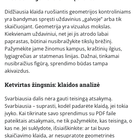
Didžiausia klaida ruošiantis geometrijos kontroliniams
yra bandymas spręsti uždavinius „galvoje” arba tik
skaičiuojant. Geometrija yra vizualus mokslas.
Kiekvienam uždaviniui, net jei jis atrodo labai
paprastas, būtinai nusibraižykite tikslų brėžinį.
Pažymėkite jame žinomus kampus, kraštinių ilgius,
lygiagrečias ar statmenas linijas. Dažnai, tinkamai
nusibraižius figūrą, sprendimo būdas tampa
akivaizdus.
Ketvirtas žingsnis: klaidos analizė
Svarbiausia dalis nėra gauti teisingą atsakymą.
Svarbiausia – suprasti, kodėl padarėte klaidą, jei tokia
įvyko. Kai tikrinate savo sprendimus su PDF faile
pateiktais atsakymais, ne tik pažymėkite, kas teisinga, o
kas ne. Jei suklydote, išsiaiškinkite: ar tai buvo
skaičiavimo klaida, ar nesupratote geometrinės