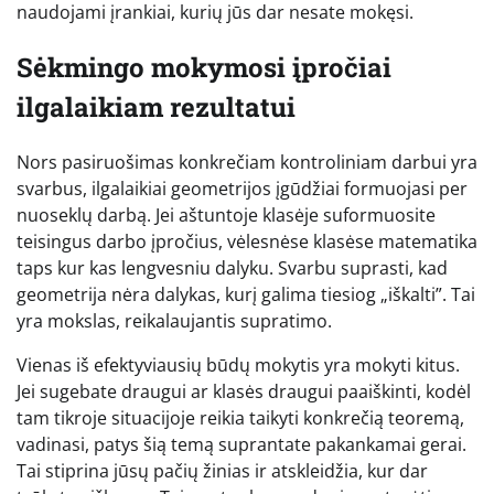
naudojami įrankiai, kurių jūs dar nesate mokęsi.
Sėkmingo mokymosi įpročiai
ilgalaikiam rezultatui
Nors pasiruošimas konkrečiam kontroliniam darbui yra
svarbus, ilgalaikiai geometrijos įgūdžiai formuojasi per
nuoseklų darbą. Jei aštuntoje klasėje suformuosite
teisingus darbo įpročius, vėlesnėse klasėse matematika
taps kur kas lengvesniu dalyku. Svarbu suprasti, kad
geometrija nėra dalykas, kurį galima tiesiog „iškalti”. Tai
yra mokslas, reikalaujantis supratimo.
Vienas iš efektyviausių būdų mokytis yra mokyti kitus.
Jei sugebate draugui ar klasės draugui paaiškinti, kodėl
tam tikroje situacijoje reikia taikyti konkrečią teoremą,
vadinasi, patys šią temą suprantate pakankamai gerai.
Tai stiprina jūsų pačių žinias ir atskleidžia, kur dar