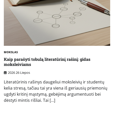
MOKSLAS
Kaip parašyti tobulą literatūrinį rašinį: gidas
moksleiviams
2026 26 Liepos
Literatūrinis rašinys daugeliui moksleivių ir studentų
kelia stresą, tačiau tai yra viena iš geriausių priemonių
ugdyti kritinį mąstymą, gebėjimą argumentuoti bei
dėstyti mintis rišliai. Tai […]