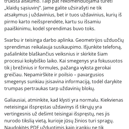
trūksta aiškumo. Taip pat rekomenduojama turėti
„klaidų sąsiuvinį”. Jame galite užsirašyti ne tik
atsakymus į uždavinius, bet ir tuos uždavinius, kurių iš
pirmo karto neišsprendėte, kartu su išsamiu
paaiškinimu, kodėl sprendimas buvo toks.
Svarbu ir teisinga darbo aplinka. Geometrijos užduočių
sprendimas reikalauja susikaupimo. Išjunkite telefoną,
pašalinkite blaškančius veiksnius ir skirkite šiam
procesui kokybiško laiko. Kai smegenys yra fokusuotos
tik į brėžinius ir formules, pažanga vyksta gerokai
greičiau. Nepamirškite ir poilsio – pavargusios
smegenys sunkiau įsisavina informaciją, todėl darykite
trumpas pertraukas tarp uždavinių blokų.
Galiausiai, atminkite, kad klysti yra normalu. Kiekvienas
neteisingai išspręstas uždavinys iš tikrųjų yra
vertingesnis už dešimt teisingai išspręstų, nes jis
nurodo tikslią vietą, kurioje jūsų žinios turi spragų.
Naudokitės PDF užduotimis kaip įrankiu ne tik