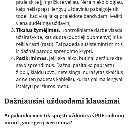
praleiskite jį ir grįžkite vėliau. Nėra nieko blogiau,
kaip neišspręsti lengvų uždavinių pabaigoje tik
todėl, kad visą laiką praleidote bandydami įveikti
vieną sudėtingą uždavinį.
Tikslus žymėjimas.
Kontroliniame darbe visada
užsirašykite, kas duota (duotieji duomenys) ir ką
reikia rasti (rasti). Tai padeda susisteminti mintis
ir dažnai parodo sprendimo kryptį.
Patikrinimas.
Jei lieka laiko, būtinai peržiūrėkite
savo sprendimus. Dažnai pasitaiko paprastų
žioplų klaidų (pvz., neteisingai nurašytas skaičius
ar ne ten padėtas kablelis), kurias galima lengvai
ištaisyti peržiūros metu.
Dažniausiai užduodami klausimai
Ar pakanka vien tik spręsti užduotis iš PDF rinkinių
norint gauti gerą įvertinimą?