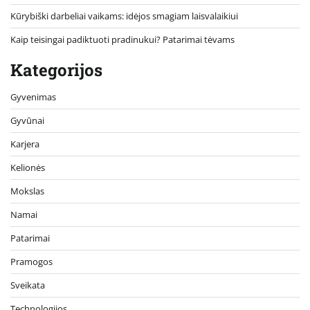
Kūrybiški darbeliai vaikams: idėjos smagiam laisvalaikiui
Kaip teisingai padiktuoti pradinukui? Patarimai tėvams
Kategorijos
Gyvenimas
Gyvūnai
Karjera
Kelionės
Mokslas
Namai
Patarimai
Pramogos
Sveikata
Technologijos