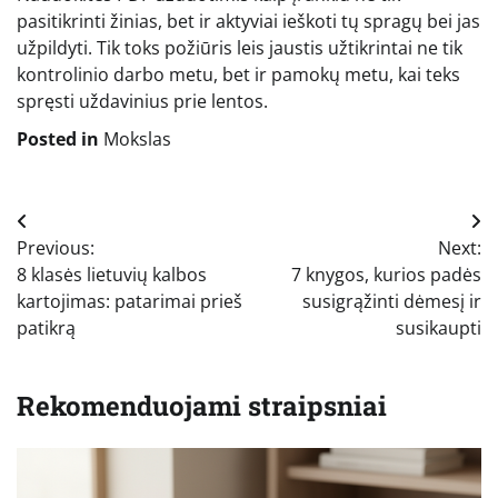
pasitikrinti žinias, bet ir aktyviai ieškoti tų spragų bei jas
užpildyti. Tik toks požiūris leis jaustis užtikrintai ne tik
kontrolinio darbo metu, bet ir pamokų metu, kai teks
spręsti uždavinius prie lentos.
Posted in
Mokslas
Navigacija
Previous:
Next:
tarp
8 klasės lietuvių kalbos
7 knygos, kurios padės
įrašų
kartojimas: patarimai prieš
susigrąžinti dėmesį ir
patikrą
susikaupti
Rekomenduojami straipsniai