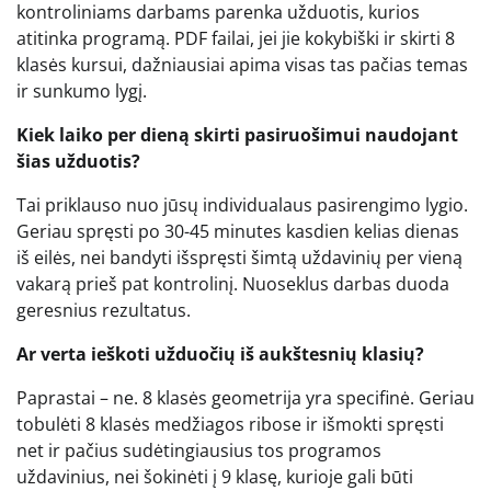
kontroliniams darbams parenka užduotis, kurios
atitinka programą. PDF failai, jei jie kokybiški ir skirti 8
klasės kursui, dažniausiai apima visas tas pačias temas
ir sunkumo lygį.
Kiek laiko per dieną skirti pasiruošimui naudojant
šias užduotis?
Tai priklauso nuo jūsų individualaus pasirengimo lygio.
Geriau spręsti po 30-45 minutes kasdien kelias dienas
iš eilės, nei bandyti išspręsti šimtą uždavinių per vieną
vakarą prieš pat kontrolinį. Nuoseklus darbas duoda
geresnius rezultatus.
Ar verta ieškoti užduočių iš aukštesnių klasių?
Paprastai – ne. 8 klasės geometrija yra specifinė. Geriau
tobulėti 8 klasės medžiagos ribose ir išmokti spręsti
net ir pačius sudėtingiausius tos programos
uždavinius, nei šokinėti į 9 klasę, kurioje gali būti