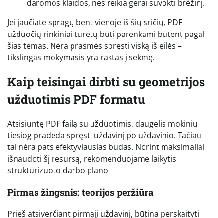
daromos klaidos, nes reikia gerai suvokti brėžinį.
Jei jaučiate spragų bent vienoje iš šių sričių, PDF
užduočių rinkiniai turėtų būti parenkami būtent pagal
šias temas. Nėra prasmės spręsti viską iš eilės –
tikslingas mokymasis yra raktas į sėkmę.
Kaip teisingai dirbti su geometrijos
užduotimis PDF formatu
Atsisiuntę PDF failą su užduotimis, daugelis mokinių
tiesiog pradeda spręsti uždavinį po uždavinio. Tačiau
tai nėra pats efektyviausias būdas. Norint maksimaliai
išnaudoti šį resursą, rekomenduojame laikytis
struktūrizuoto darbo plano.
Pirmas žingsnis: teorijos peržiūra
Prieš atsiverčiant pirmąjį uždavinį, būtina perskaityti