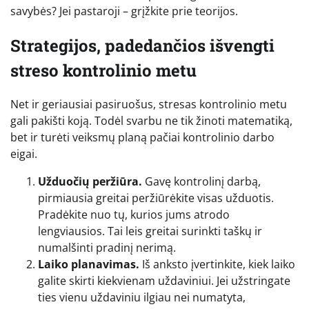
savybės? Jei pastaroji – grįžkite prie teorijos.
Strategijos, padedančios išvengti
streso kontrolinio metu
Net ir geriausiai pasiruošus, stresas kontrolinio metu
gali pakišti koją. Todėl svarbu ne tik žinoti matematiką,
bet ir turėti veiksmų planą pačiai kontrolinio darbo
eigai.
Užduočių peržiūra.
Gavę kontrolinį darbą,
pirmiausia greitai peržiūrėkite visas užduotis.
Pradėkite nuo tų, kurios jums atrodo
lengviausios. Tai leis greitai surinkti taškų ir
numalšinti pradinį nerimą.
Laiko planavimas.
Iš anksto įvertinkite, kiek laiko
galite skirti kiekvienam uždaviniui. Jei užstringate
ties vienu uždaviniu ilgiau nei numatyta,