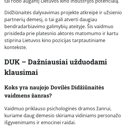
tai rodo augantį Lietuvos kino industrijos potencialą.
Didžiūnaitės dalyvavimas projekte atkreipė ir užsienio
partnerių dėmesį, o tai gali atverti daugiau
bendradarbiavimo galimybių ateityje. Šis vaidmuo
prisideda prie platesnio aktorės matomumo ir kartu
stiprina Lietuvos kino pozicijas tarptautiniame
kontekste.
DUK – Dažniausiai užduodami
klausimai
Koks yra naujojo Dovilės Didžiūnaitės
vaidmens žanras?
Vaidmuo priklauso psichologinės dramos žanrui,
kuriame daug dėmesio skiriama vidiniams personažo
išgyvenimams ir emocinei raidai.