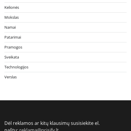
Kelionės
Mokslas
Namai
Patarimai
Pramogos
Sveikata
Technologijos
Verslas
Dėl reklamos ar kitų klausimų susisiekite el.
paštu:
reklama@prisify.lt