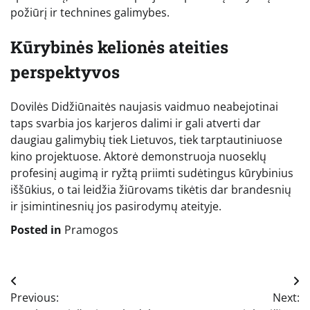
požiūrį ir technines galimybes.
Kūrybinės kelionės ateities
perspektyvos
Dovilės Didžiūnaitės naujasis vaidmuo neabejotinai
taps svarbia jos karjeros dalimi ir gali atverti dar
daugiau galimybių tiek Lietuvos, tiek tarptautiniuose
kino projektuose. Aktorė demonstruoja nuoseklų
profesinį augimą ir ryžtą priimti sudėtingus kūrybinius
iššūkius, o tai leidžia žiūrovams tikėtis dar brandesnių
ir įsimintinesnių jos pasirodymų ateityje.
Posted in
Pramogos
Navigacija
Previous:
Next:
tarp