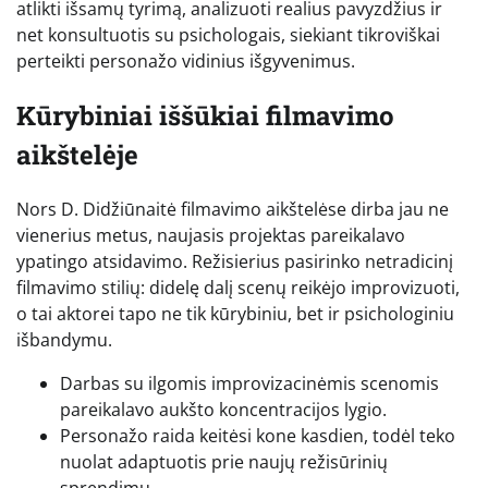
atlikti išsamų tyrimą, analizuoti realius pavyzdžius ir
net konsultuotis su psichologais, siekiant tikroviškai
perteikti personažo vidinius išgyvenimus.
Kūrybiniai iššūkiai filmavimo
aikštelėje
Nors D. Didžiūnaitė filmavimo aikštelėse dirba jau ne
vienerius metus, naujasis projektas pareikalavo
ypatingo atsidavimo. Režisierius pasirinko netradicinį
filmavimo stilių: didelę dalį scenų reikėjo improvizuoti,
o tai aktorei tapo ne tik kūrybiniu, bet ir psichologiniu
išbandymu.
Darbas su ilgomis improvizacinėmis scenomis
pareikalavo aukšto koncentracijos lygio.
Personažo raida keitėsi kone kasdien, todėl teko
nuolat adaptuotis prie naujų režisūrinių
sprendimų.