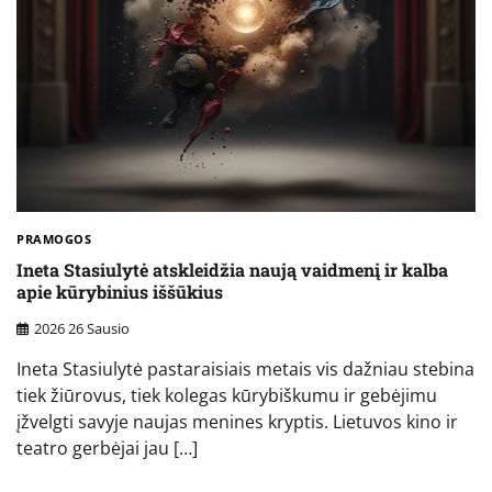
PRAMOGOS
Ineta Stasiulytė atskleidžia naują vaidmenį ir kalba
apie kūrybinius iššūkius
2026 26 Sausio
Ineta Stasiulytė pastaraisiais metais vis dažniau stebina
tiek žiūrovus, tiek kolegas kūrybiškumu ir gebėjimu
įžvelgti savyje naujas menines kryptis. Lietuvos kino ir
teatro gerbėjai jau […]