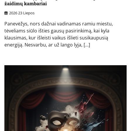
žaidimų kambariai
2026 23 Liepos
Panevėžys, nors dažnai vadinamas ramiu miestu,
tėveliams siūlo išties gausų pasirinkimą, kai kyla
klausimas, kur išleisti vaikus išlieti susikaupusią
energiją. Nesvarbu, ar už lango lyja, […]