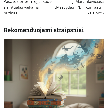
Pasakos prieš miegą: kodėl
J. Marcinkevičiaus
įrašų
šis ritualas vaikams
„Mažvydas“ PDF: kur rasti ir
būtinas?
ką žinoti?
Rekomenduojami straipsniai