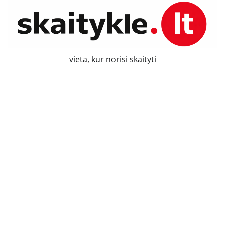
Skip
to
content
vieta, kur norisi skaityti