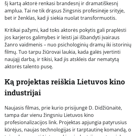
šį kartą aktorė renkasi brandesnį ir dramatiškesnį
amplua. Tai ne tik drąsus žingsnis profesinėje srityje,
bet ir ženklas, kad ji siekia nuolat transformuotis.
Kritikai pažymi, kad toks aktorės pokytis gali praplėsti
jos karjeros galimybes ir leisti jai išbandyti įvairaus
žanro vaidmenis – nuo psichologinių dramų iki istorinių
filmų. Tuo tarpu žiūrovai laukia, kada galės įvertinti
naująjį darbą, ir tikisi, kad jis atskleis dar nematytą
aktorės talento pusę.
Ką projektas reiškia Lietuvos kino
industrijai
Naujasis filmas, prie kurio prisijungė D. Didžiūnaitė,
tampa dar vienu žingsniu Lietuvos kino
profesionalizacijos link. Projektas apjungia patyrusius
kūrėjus, naujas technologijas ir tarptautinę komandą, o