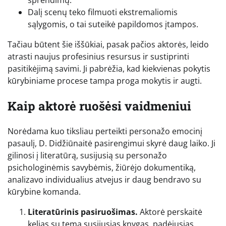
Dalį scenų teko filmuoti ekstremaliomis
sąlygomis, o tai suteikė papildomos įtampos.
Tačiau būtent šie iššūkiai, pasak pačios aktorės, leido
atrasti naujus profesinius resursus ir sustiprinti
pasitikėjimą savimi. Ji pabrėžia, kad kiekvienas pokytis
kūrybiniame procese tampa proga mokytis ir augti.
Kaip aktorė ruošėsi vaidmeniui
Norėdama kuo tiksliau perteikti personažo emocinį
pasaulį, D. Didžiūnaitė pasirengimui skyrė daug laiko. Ji
gilinosi į literatūrą, susijusią su personažo
psichologinėmis savybėmis, žiūrėjo dokumentiką,
analizavo individualius atvejus ir daug bendravo su
kūrybine komanda.
Literatūrinis pasiruošimas.
Aktorė perskaitė
kelias su tema susijusias knygas, padėjusias