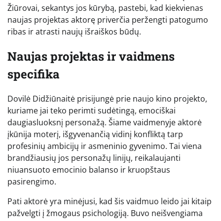
Žiūrovai, sekantys jos kūrybą, pastebi, kad kiekvienas
naujas projektas aktorę priverčia peržengti patogumo
ribas ir atrasti naujų išraiškos būdų.
Naujas projektas ir vaidmens
specifika
Dovilė Didžiūnaitė prisijungė prie naujo kino projekto,
kuriame jai teko perimti sudėtingą, emociškai
daugiasluoksnį personažą. Šiame vaidmenyje aktorė
įkūnija moterį, išgyvenančią vidinį konfliktą tarp
profesinių ambicijų ir asmeninio gyvenimo. Tai viena
brandžiausių jos personažų linijų, reikalaujanti
niuansuoto emocinio balanso ir kruopštaus
pasirengimo.
Pati aktorė yra minėjusi, kad šis vaidmuo leido jai kitaip
pažvelgti į žmogaus psichologiją. Buvo neišvengiama