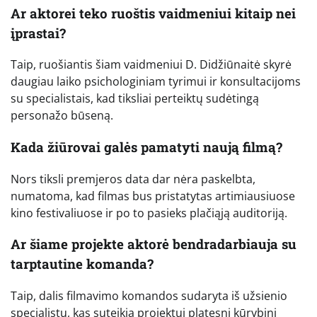
Ar aktorei teko ruoštis vaidmeniui kitaip nei
įprastai?
Taip, ruošiantis šiam vaidmeniui D. Didžiūnaitė skyrė
daugiau laiko psichologiniam tyrimui ir konsultacijoms
su specialistais, kad tiksliai perteiktų sudėtingą
personažo būseną.
Kada žiūrovai galės pamatyti naują filmą?
Nors tiksli premjeros data dar nėra paskelbta,
numatoma, kad filmas bus pristatytas artimiausiuose
kino festivaliuose ir po to pasieks plačiąją auditoriją.
Ar šiame projekte aktorė bendradarbiauja su
tarptautine komanda?
Taip, dalis filmavimo komandos sudaryta iš užsienio
specialistų, kas suteikia projektui platesnį kūrybinį