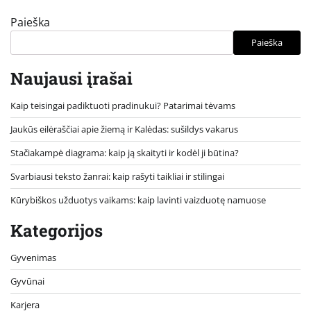
Paieška
Paieška
Naujausi įrašai
Kaip teisingai padiktuoti pradinukui? Patarimai tėvams
Jaukūs eilėraščiai apie žiemą ir Kalėdas: sušildys vakarus
Stačiakampė diagrama: kaip ją skaityti ir kodėl ji būtina?
Svarbiausi teksto žanrai: kaip rašyti taikliai ir stilingai
Kūrybiškos užduotys vaikams: kaip lavinti vaizduotę namuose
Kategorijos
Gyvenimas
Gyvūnai
Karjera