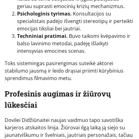
geriau suprasti emocinių krizių mechanizmus.
Psichologinis tyrimas.
Konsultacijos su
specialistais padėjo išvengti stereotipų ir perteikti
emocijas tiksliai bei jautriai.
Techniniai pratimai.
Buvo taikomi kvėpavimo ir
balso lavinimo metodai, padėję išlaikyti
intensyvias emocines scenas.
Toks sistemingas pasirengimas suteikė aktorei
stabilumo jausmą ir leido drąsiai priimti kūrybinius
sprendimus filmavimo metu.
Profesinis augimas ir žiūrovų
lūkesčiai
Dovilei Didžiūnaitei naujas vaidmuo tapo savotiška
karjeros atskaitos linija. Žiūrovai ilgą laiką ją siejo su
jaunatviškumu ir švelniais, jautriais personažais, tačiau