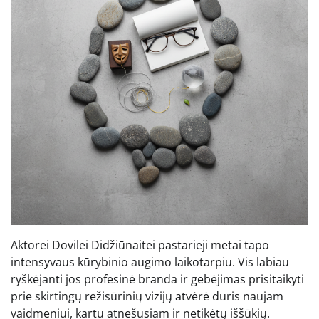
Aktorei Dovilei Didžiūnaitei pastarieji metai tapo
intensyvaus kūrybinio augimo laikotarpiu. Vis labiau
ryškėjanti jos profesinė branda ir gebėjimas prisitaikyti
prie skirtingų režisūrinių vizijų atvėrė duris naujam
vaidmeniui, kartu atnešusiam ir netikėtų iššūkių.