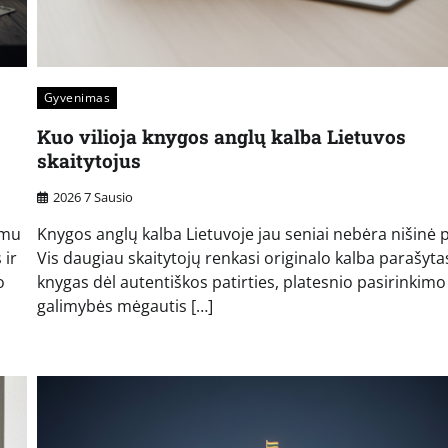
Gyvenimas
Kuo vilioja knygos anglų kalba Lietuvos
skaitytojus
2026 7 Sausio
imu
Knygos anglų kalba Lietuvoje jau seniai nebėra nišinė 
 ir
Vis daugiau skaitytojų renkasi originalo kalba parašyta
o
knygas dėl autentiškos patirties, platesnio pasirinkimo 
galimybės mėgautis […]