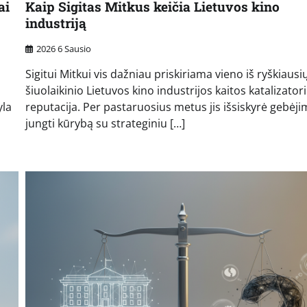
ai
Kaip Sigitas Mitkus keičia Lietuvos kino
industriją
2026 6 Sausio
Sigitui Mitkui vis dažniau priskiriama vieno iš ryškiausi
šiuolaikinio Lietuvos kino industrijos kaitos katalizator
yla
reputacija. Per pastaruosius metus jis išsiskyrė gebėj
jungti kūrybą su strateginiu […]