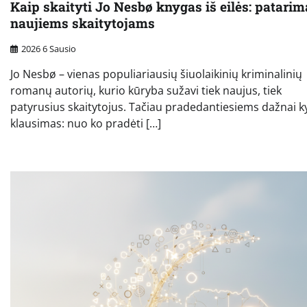
Kaip skaityti Jo Nesbø knygas iš eilės: patarim
naujiems skaitytojams
2026 6 Sausio
Jo Nesbø – vienas populiariausių šiuolaikinių kriminalinių
romanų autorių, kurio kūryba sužavi tiek naujus, tiek
patyrusius skaitytojus. Tačiau pradedantiesiems dažnai k
klausimas: nuo ko pradėti […]