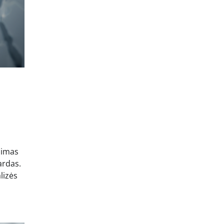
rdimas
ardas.
lizės