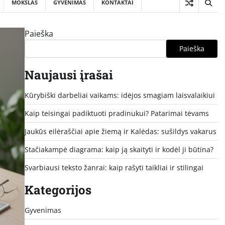
MOKSLAS
GYVENIMAS
KONTAKTAI
Paieška
Paieška
Naujausi įrašai
Kūrybiški darbeliai vaikams: idėjos smagiam laisvalaikiui
Kaip teisingai padiktuoti pradinukui? Patarimai tėvams
Jaukūs eilėraščiai apie žiemą ir Kalėdas: sušildys vakarus
Stačiakampė diagrama: kaip ją skaityti ir kodėl ji būtina?
Svarbiausi teksto žanrai: kaip rašyti taikliai ir stilingai
Kategorijos
Gyvenimas