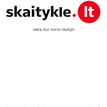
vieta, kur norisi skaityti