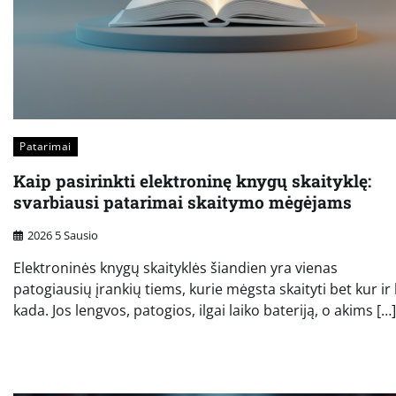
Patarimai
Kaip pasirinkti elektroninę knygų skaityklę:
svarbiausi patarimai skaitymo mėgėjams
2026 5 Sausio
Elektroninės knygų skaityklės šiandien yra vienas
patogiausių įrankių tiems, kurie mėgsta skaityti bet kur ir
kada. Jos lengvos, patogios, ilgai laiko bateriją, o akims […]