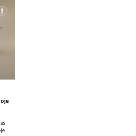
voje
nas
oje