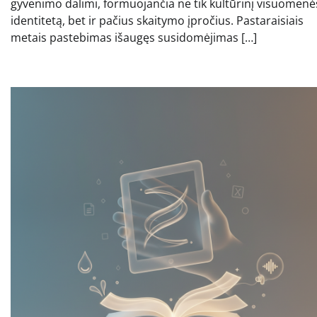
gyvenimo dalimi, formuojančia ne tik kultūrinį visuomenė
identitetą, bet ir pačius skaitymo įpročius. Pastaraisiais
metais pastebimas išaugęs susidomėjimas […]