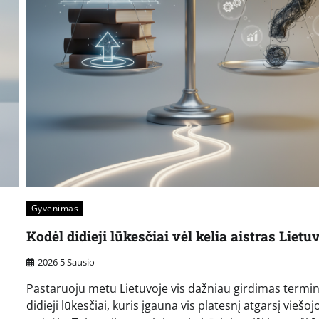
Gyvenimas
Kodėl didieji lūkesčiai vėl kelia aistras Lietu
2026 5 Sausio
Pastaruoju metu Lietuvoje vis dažniau girdimas termi
didieji lūkesčiai, kuris įgauna vis platesnį atgarsį viešoj