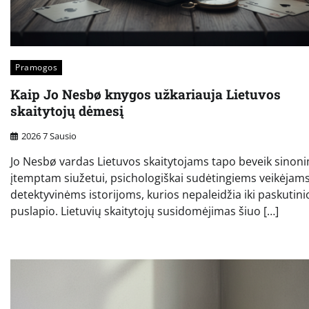
Pramogos
Kaip Jo Nesbø knygos užkariauja Lietuvos
skaitytojų dėmesį
2026 7 Sausio
Jo Nesbø vardas Lietuvos skaitytojams tapo beveik sinon
įtemptam siužetui, psichologiškai sudėtingiems veikėjams
detektyvinėms istorijoms, kurios nepaleidžia iki paskutini
puslapio. Lietuvių skaitytojų susidomėjimas šiuo […]