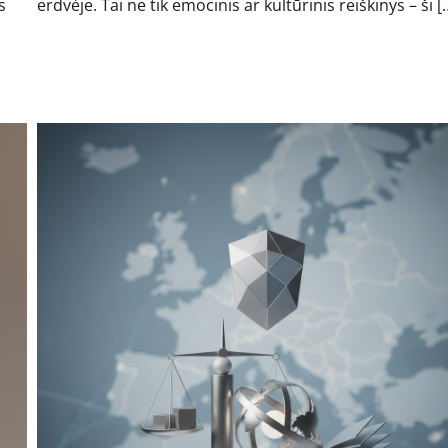
s
erdvėje. Tai ne tik emocinis ar kultūrinis reiškinys – ši [