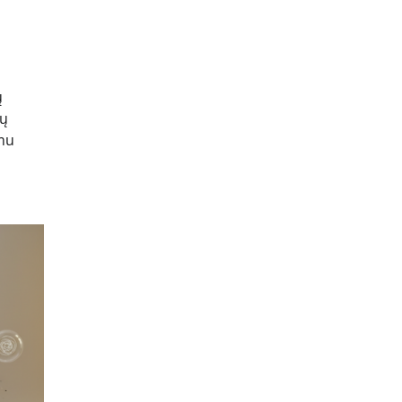
ų
ių
imu