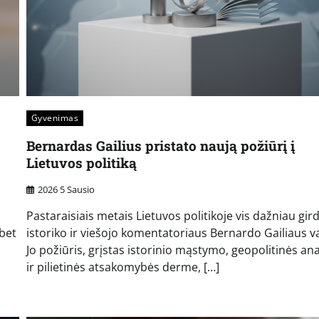
Gyvenimas
Bernardas Gailius pristato naują požiūrį į
Lietuvos politiką
2026 5 Sausio
Pastaraisiais metais Lietuvos politikoje vis dažniau gi
 bet
istoriko ir viešojo komentatoriaus Bernardo Gailiaus v
Jo požiūris, grįstas istorinio mąstymo, geopolitinės ana
ir pilietinės atsakomybės derme, […]