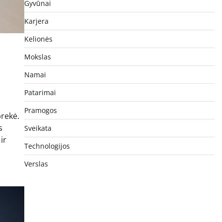
Gyvūnai
Karjera
Kelionės
Mokslas
Namai
Patarimai
Pramogos
prekė.
s
Sveikata
ir
Technologijos
Verslas