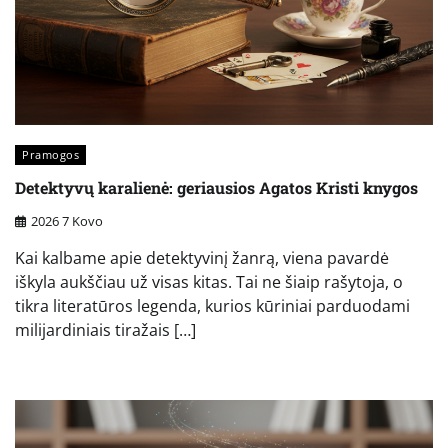
Pramogos
Detektyvų karalienė: geriausios Agatos Kristi knygos
2026 7 Kovo
Kai kalbame apie detektyvinį žanrą, viena pavardė
iškyla aukščiau už visas kitas. Tai ne šiaip rašytoja, o
tikra literatūros legenda, kurios kūriniai parduodami
milijardiniais tiražais […]