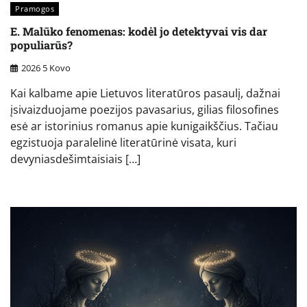
Pramogos
E. Malūko fenomenas: kodėl jo detektyvai vis dar
populiarūs?
2026 5 Kovo
Kai kalbame apie Lietuvos literatūros pasaulį, dažnai
įsivaizduojame poezijos pavasarius, gilias filosofines
esė ar istorinius romanus apie kunigaikščius. Tačiau
egzistuoja paralelinė literatūrinė visata, kuri
devyniasdešimtaisiais […]