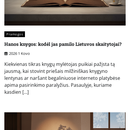
Pramogos
Hanos knygos: kodėl jas pamilo Lietuvos skaitytojai?
2026 1 Kovo
Kiekvienas tikras knygų mylėtojas puikiai pažįsta tą
jausmą, kai stovint priešais milžiniškas knygyno
lentynas ar naršant begaliniuose interneto platybėse
apima pasirinkimo paralyžius. Pasaulyje, kuriame
kasdien […]