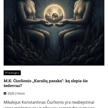
Pramogos
M.K. Čiurlionio „Karalių pasaka“: ką slepia šis
šedevras?
2026 2 Kovo
Mikalojus Konstantinas Čiurlionis yra neabejotinai