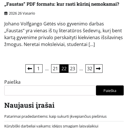
„Faustas“ PDF formatu: kur rasti kūrinį nemokamai?
2026 26 Vasario
Johano Volfgango Gėtės viso gyvenimo darbas
„Faustas“ yra vienas iš tų literatūros šedevrų, kurį bent
kartą gyvenime privalo perskaityti kiekvienas išsilavinęs
žmogus. Neretai moksleiviai, studentai […]
Įrašų
1
…
21
22
23
…
32
puslapiavimas
Paieška
Paieška
Naujausi įrašai
Patarimai pradedantiems: kaip sukurti įkvepiančius piešinius
Kūrybiški darbeliai vaikams: idėjos smagiam laisvalaikiui