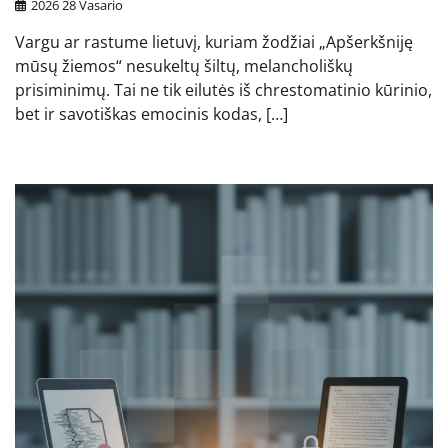
2026 28 Vasario
Vargu ar rastume lietuvį, kuriam žodžiai „Apšerkšniję
mūsų žiemos“ nesukeltų šiltų, melancholiškų
prisiminimų. Tai ne tik eilutės iš chrestomatinio kūrinio,
bet ir savotiškas emocinis kodas, […]