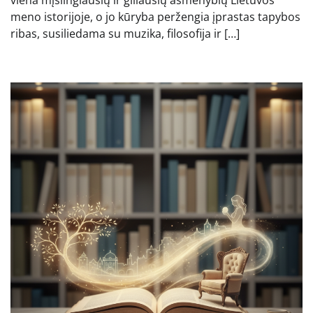
viena mįslingiausių ir giliausių asmenybių Lietuvos
meno istorijoje, o jo kūryba peržengia įprastas tapybos
ribas, susiliedama su muzika, filosofija ir […]